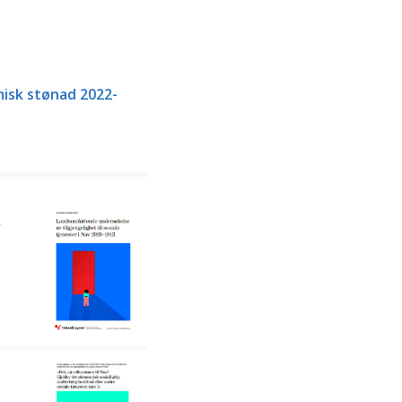
misk stønad 2022-
v