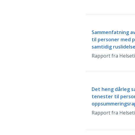
Sammenfatning av 
til personer med p
samtidig ruslidels
Rapport fra Helset
Det heng dårleg s
tenester til perso
oppsummeringsra
Rapport fra Helset