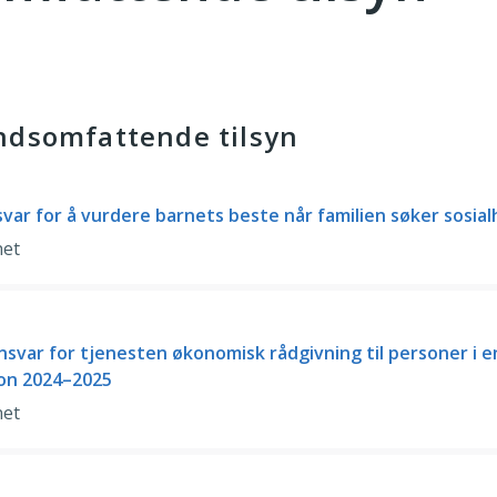
ndsomfattende tilsyn
ar for å vurdere barnets beste når familien søker sosial
net
svar for tjenesten økonomisk rådgivning til personer i e
on 2024–2025
net