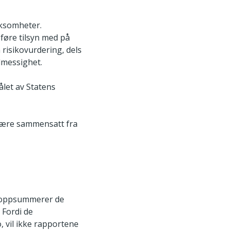
irksomheter.
føre tilsyn med på
 risikovurdering, dels
lmessighet.
ålet av Statens
 være sammensatt fra
om oppsummerer de
 Fordi de
, vil ikke rapportene