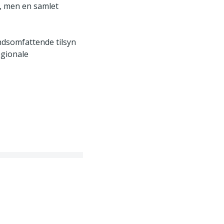
t, men en samlet
andsomfattende tilsyn
egionale