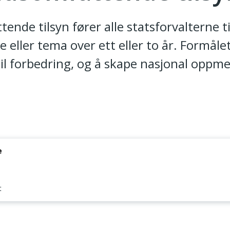
tende tilsyn fører alle statsforvalterne t
 eller tema over ett eller to år. Formåle
 til forbedring, og å skape nasjonal op
e
t