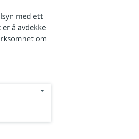
ilsyn med ett
t er å avdekke
pmerksomhet om