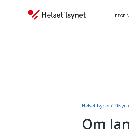
REGEL
Du er her:
Helsetilsynet
Tilsyn
Om lan