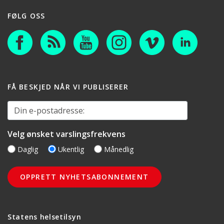
FØLG OSS
FÅ BESKJED NÅR VI PUBLISERER
Din e-postadresse:
Velg ønsket varslingsfrekvens
Daglig
Ukentlig
Månedlig
Statens helsetilsyn