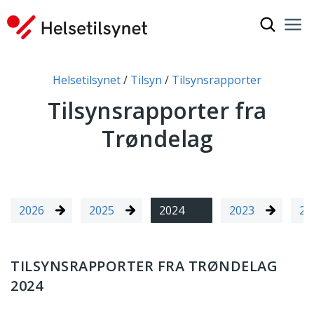
Vis søkef
Nav
Luk
Du er her:
Helsetilsynet
Tilsyn
Tilsynsrapporter
Tilsynsrapporter fra
Trøndelag
2026
2025
2024
2023
20
TILSYNSRAPPORTER FRA TRØNDELAG
2024