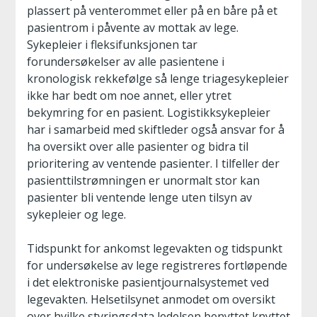
plassert på venterommet eller på en båre på et
pasientrom i påvente av mottak av lege.
Sykepleier i fleksifunksjonen tar
forundersøkelser av alle pasientene i
kronologisk rekkefølge så lenge triagesykepleier
ikke har bedt om noe annet, eller ytret
bekymring for en pasient. Logistikksykepleier
har i samarbeid med skiftleder også ansvar for å
ha oversikt over alle pasienter og bidra til
prioritering av ventende pasienter. I tilfeller der
pasienttilstrømningen er unormalt stor kan
pasienter bli ventende lenge uten tilsyn av
sykepleier og lege.
Tidspunkt for ankomst legevakten og tidspunkt
for undersøkelse av lege registreres fortløpende
i det elektroniske pasientjournalsystemet ved
legevakten. Helsetilsynet anmodet om oversikt
over hvilke styringsdata ledelsen benyttet knyttet