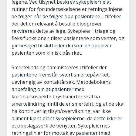
legene. Ved tilsynet beskrev sykepleierne at
rutiner for forundersøkelsene er retningslinjene
de følger når de følger opp pasientene. I tilfeller
der det er relevant å bestille blodprøver
rekvireres dette av lege. Sykepleier i triage og
fleksifunksjonen tilser pasientene som venter, og
gir beskjed til skiftleder dersom de opplever
pasienten som klinisk påvirket.
Smertelindring administreres i tilfeller der
pasientene fremstår svært smertepåvirket,
uavhengig av kontaktårsak. Metodebokens
anbefaling om at pasienter med
koronarsuspekte brystsmerter skal ha
smertelindring inntil de er smertefri, og at de skal
ha kontinuerlig tilsyn/overvåkning, var ikke
allment kjent blant sykepleierne, da dette ikke er
et oppslagsverk de benytter. Sykepleiernes
retningslinjer for mottak av pasienter (med