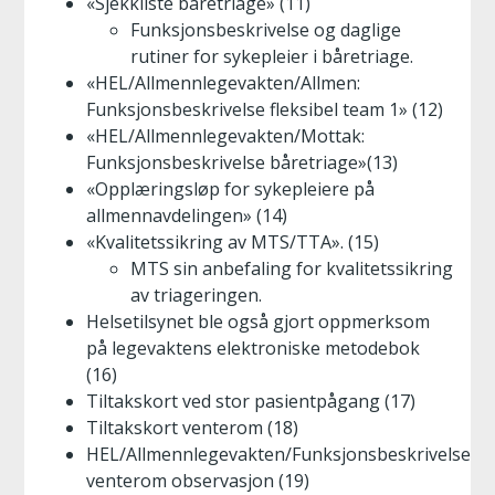
«Sjekkliste båretriage» (11)
Funksjonsbeskrivelse og daglige
rutiner for sykepleier i båretriage.
«HEL/Allmennlegevakten/Allmen:
Funksjonsbeskrivelse fleksibel team 1» (12)
«HEL/Allmennlegevakten/Mottak:
Funksjonsbeskrivelse båretriage»(13)
«Opplæringsløp for sykepleiere på
allmennavdelingen» (14)
«Kvalitetssikring av MTS/TTA». (15)
MTS sin anbefaling for kvalitetssikring
av triageringen.
Helsetilsynet ble også gjort oppmerksom
på legevaktens elektroniske metodebok
(16)
Tiltakskort ved stor pasientpågang (17)
Tiltakskort venterom (18)
HEL/Allmennlegevakten/Funksjonsbeskrivelse
venterom observasjon (19)