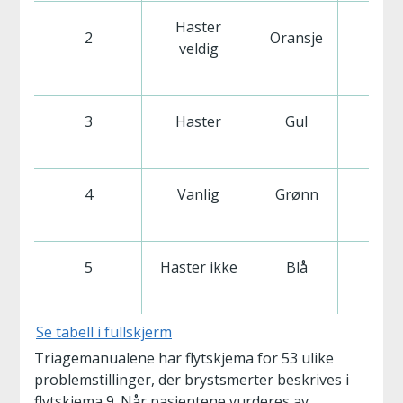
Haster
2
Oransje
10
veldig
3
Haster
Gul
60
4
Vanlig
Grønn
120
5
Haster ikke
Blå
240
Se tabell i fullskjerm
Triagemanualene har flytskjema for 53 ulike
problemstillinger, der brystsmerter beskrives i
flytskjema 9. Når pasientene vurderes av