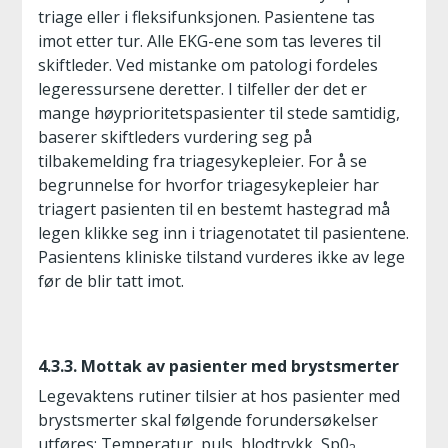
triage eller i fleksifunksjonen. Pasientene tas
imot etter tur. Alle EKG-ene som tas leveres til
skiftleder. Ved mistanke om patologi fordeles
legeressursene deretter. I tilfeller der det er
mange høyprioritetspasienter til stede samtidig,
baserer skiftleders vurdering seg på
tilbakemelding fra triagesykepleier. For å se
begrunnelse for hvorfor triagesykepleier har
triagert pasienten til en bestemt hastegrad må
legen klikke seg inn i triagenotatet til pasientene.
Pasientens kliniske tilstand vurderes ikke av lege
før de blir tatt imot.
4.3.3. Mottak av pasienter med brystsmerter
Legevaktens rutiner tilsier at hos pasienter med
brystsmerter skal følgende forundersøkelser
utføres: Temperatur, puls, blodtrykk, Sp0
,