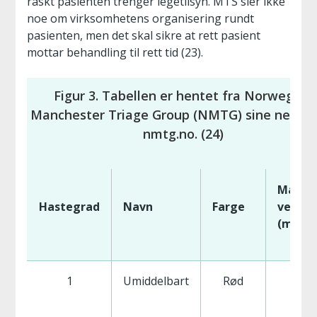
raskt pasienten trenger legetilsyn. MTS sier ikke
noe om virksomhetens organisering rundt
pasienten, men det skal sikre at rett pasient
mottar behandling til rett tid (23).
Figur 3. Tabellen er hentet fra Norwegian
Manchester Triage Group (NMTG) sine nettsid
nmtg.no. (24)
Maks
Hastegrad
Navn
Farge
ventet
(min)
1
Umiddelbart
Rød
0