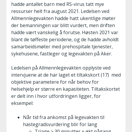
hadde antallet barn med RS-virus tatt mye
ressurser helt fra august 2021. Ledelsen ved
Allmennlegevakten hadde hatt ukentlige møter
der bemanningen var blitt vurdert, men driften
hadde vært vanskelig å forutse. Høsten 2021 var
blant de tøffeste periodene, og de hadde avholdt
samarbeidsmøter med prehospitale tjenester,
sykehusene, fastleger og legevakten på Aker.
Ledelsen på Allmennlegevakten opplyste ved
intervjuene at de har laget et tiltakskort (17) med
objektive parametere for når behov for
helsehjelp er større en kapasiteten. Tiltakskortet
er delt inn i hvor utfordringen ligger, for
eksempel:
Når tid fra ankomst på legevakten til
hastegradsvurdering blir for lang
Triage > 30 minutter = økt pågang