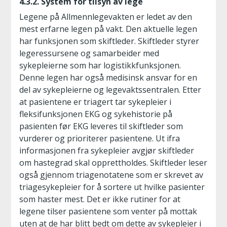
4.3.2. System for tilsyn av lege
Legene på Allmennlegevakten er ledet av den
mest erfarne legen på vakt. Den aktuelle legen
har funksjonen som skiftleder. Skiftleder styrer
legeressursene og samarbeider med
sykepleierne som har logistikkfunksjonen.
Denne legen har også medisinsk ansvar for en
del av sykepleierne og legevaktssentralen. Etter
at pasientene er triagert tar sykepleier i
fleksifunksjonen EKG og sykehistorie på
pasienten før EKG leveres til skiftleder som
vurderer og prioriterer pasientene. Ut ifra
informasjonen fra sykepleier avgjør skiftleder
om hastegrad skal opprettholdes. Skiftleder leser
også gjennom triagenotatene som er skrevet av
triagesykepleier for å sortere ut hvilke pasienter
som haster mest. Det er ikke rutiner for at
legene tilser pasientene som venter på mottak
uten at de har blitt bedt om dette av sykepleier i