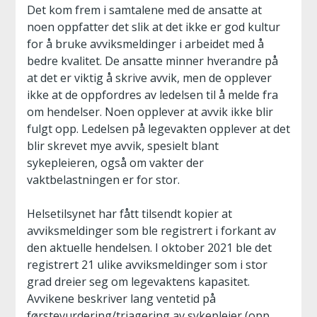
Det kom frem i samtalene med de ansatte at
noen oppfatter det slik at det ikke er god kultur
for å bruke avviksmeldinger i arbeidet med å
bedre kvalitet. De ansatte minner hverandre på
at det er viktig å skrive avvik, men de opplever
ikke at de oppfordres av ledelsen til å melde fra
om hendelser. Noen opplever at avvik ikke blir
fulgt opp. Ledelsen på legevakten opplever at det
blir skrevet mye avvik, spesielt blant
sykepleieren, også om vakter der
vaktbelastningen er for stor.
Helsetilsynet har fått tilsendt kopier at
avviksmeldinger som ble registrert i forkant av
den aktuelle hendelsen. I oktober 2021 ble det
registrert 21 ulike avviksmeldinger som i stor
grad dreier seg om legevaktens kapasitet.
Avvikene beskriver lang ventetid på
førstevurdering/triagering av sykepleier (opp