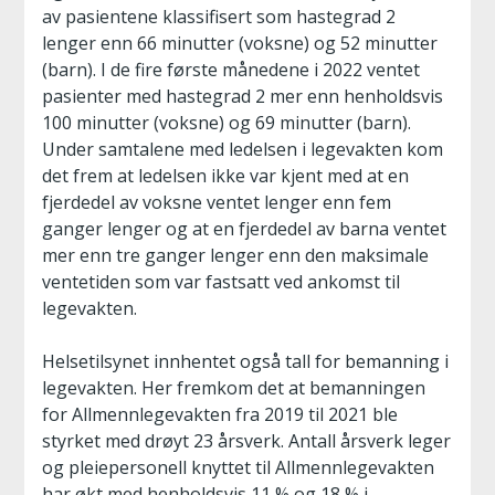
av pasientene klassifisert som hastegrad 2
lenger enn 66 minutter (voksne) og 52 minutter
(barn). I de fire første månedene i 2022 ventet
pasienter med hastegrad 2 mer enn henholdsvis
100 minutter (voksne) og 69 minutter (barn).
Under samtalene med ledelsen i legevakten kom
det frem at ledelsen ikke var kjent med at en
fjerdedel av voksne ventet lenger enn fem
ganger lenger og at en fjerdedel av barna ventet
mer enn tre ganger lenger enn den maksimale
ventetiden som var fastsatt ved ankomst til
legevakten.
Helsetilsynet innhentet også tall for bemanning i
legevakten. Her fremkom det at bemanningen
for Allmennlegevakten fra 2019 til 2021 ble
styrket med drøyt 23 årsverk. Antall årsverk leger
og pleiepersonell knyttet til Allmennlegevakten
har økt med henholdsvis 11 % og 18 % i