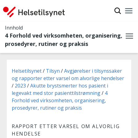
Vis søkef
Nav
Luk
Innhold
4 Forhold ved virksomheten, organisering,
Me
prosedyrer, rutiner og praksis
Du er her:
Helsetilsynet
Tilsyn
Avgjørelser i tilsynssaker
og rapporter etter varsel om alvorlige hendelser
2023
Akutte brystsmerter hos pasient i
legevakt med stor pasienttilstrømning
4
Forhold ved virksomheten, organisering,
prosedyrer, rutiner og praksis
RAPPORT ETTER VARSEL OM ALVORLIG
HENDELSE