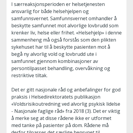
I særreaksjonsperioden er helsetjenesten
ansvarlig for både helsehjelpen og
samfunnsvernet. Samfunnsvernet omhandler å
beskytte samfunnet mot alvorlige lovbrudd som
krenker liv, helse eller frihet. «Helsehjelp» i denne
sammenheng må også forstås som den plikten
sykehuset har til å beskytte pasienten mot å
begå ny alvorlig vold og lovbrudd ute i
samfunnet gjennom kombinasjoner av
persontilpasset behandling, overvåkning og
restriktive tiltak.
Det er gitt nasjonale råd og anbefalinger for god
praksis i Helsedirektoratets publikasjon
«Voldsrisikoutredning ved alvorlig psykisk lidelse
- Nasjonale faglige råd» fra 2018 (3). Det er viktig
å merke seg at disse rådene ikke er utformet
med tanke på pasienter på dom. Rådene må
derfor tilpasses det særlige hensynet til