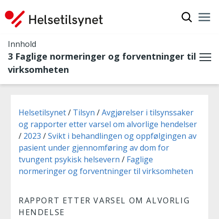
Vis søkef
Nav
Luk
Innhold
3 Faglige normeringer og forventninger til
Me
virksomheten
Du er her:
Helsetilsynet
Tilsyn
Avgjørelser i tilsynssaker
og rapporter etter varsel om alvorlige hendelser
2023
Svikt i behandlingen og oppfølgingen av
pasient under gjennomføring av dom for
tvungent psykisk helsevern
Faglige
normeringer og forventninger til virksomheten
RAPPORT ETTER VARSEL OM ALVORLIG
HENDELSE