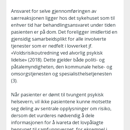
Ansvaret for selve gjennomføringen av
særreaksjonen ligger hos det sykehuset som til
enhver tid har behandlingsansvaret under tiden
pasienten er på dom. Det foreligger imidlertid en
gjensidig samarbeidsplikt for alle involverte
tjenester som er nedfelt i lovverket jf.
«Voldsrisikoutredning ved alvorlig psykisk
lidelse» (2018). Dette gjelder både politi- og
påtalemyndigheten, den kommunale helse- og
omsorgstjenesten og spesialisthelsetjenesten
(3).
Når pasienter er dømt til tvungent psykisk
helsevern, vil ikke pasientene kunne motsette
seg deling av sentrale opplysninger om risiko,
dersom det vurderes nødvendig å dele
informasjonen for å ivareta det lovpålagte
hensynet til samfunnsvernet, for eksempel i