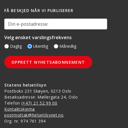
FÅ BESKJED NÅR VI PUBLISERER
Din e-postadresse:
Velg ønsket varslingsfrekvens
Daglig
Ukentlig
Månedlig
Statens helsetilsyn
Postboks 231 Skøyen, 0213 Oslo
Besøksadresse: Møllergata 24, Oslo
Telefon
(+47) 21 52 99 00
Kontaktskjema
postmottak@helsetilsynet.no
Org. nr. 974 761 394