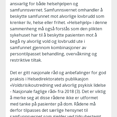
ansvarlig for både helsehjelpen og
samfunnsvernet. Samfunnsvernet omhandler å
beskytte samfunnet mot alvorlige lovbrudd som
krenker liv, helse eller frihet. «Helsehjelp» i denne
sammenheng må også forstås som den plikten
sykehuset har til å beskytte pasienten mot å
begå ny alvorlig vold og lovbrudd ute i
samfunnet gjennom kombinasjoner av
persontilpasset behandling, overvåkning og
restriktive tiltak.
Det er gitt nasjonale råd og anbefalinger for god
praksis i Helsedirektoratets publikasjon
«Voldsrisikoutredning ved alvorlig psykisk lidelse
- Nasjonale faglige råd» fra 2018 (3). Det er viktig
å merke seg at disse rådene ikke er utformet
med tanke på pasienter på dom. Rådene må
derfor tilpasses det særlige hensynet til
samfunnsvernet som gjelder ved tidsubestemt