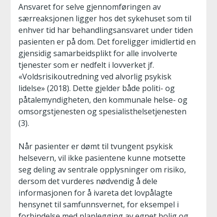
Ansvaret for selve gjennomføringen av
særreaksjonen ligger hos det sykehuset som til
enhver tid har behandlingsansvaret under tiden
pasienten er på dom. Det foreligger imidlertid en
gjensidig samarbeidsplikt for alle involverte
tjenester som er nedfelt i lovverket jf.
«Voldsrisikoutredning ved alvorlig psykisk
lidelse» (2018). Dette gjelder både politi- og
påtalemyndigheten, den kommunale helse- og
omsorgstjenesten og spesialisthelsetjenesten
(3).
Når pasienter er dømt til tvungent psykisk
helsevern, vil ikke pasientene kunne motsette
seg deling av sentrale opplysninger om risiko,
dersom det vurderes nødvendig å dele
informasjonen for å ivareta det lovpålagte
hensynet til samfunnsvernet, for eksempel i
forbindelse med planlegging av egnet bolig og