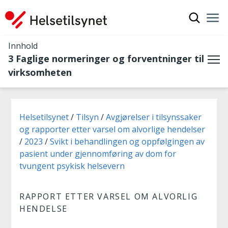
Vis søkef
Nav
Luk
Innhold
3 Faglige normeringer og forventninger til
Me
virksomheten
Du er her:
Helsetilsynet
Tilsyn
Avgjørelser i tilsynssaker
og rapporter etter varsel om alvorlige hendelser
2023
Svikt i behandlingen og oppfølgingen av
pasient under gjennomføring av dom for
tvungent psykisk helsevern
RAPPORT ETTER VARSEL OM ALVORLIG
HENDELSE