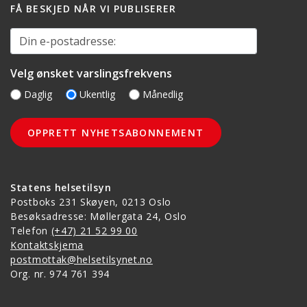
FÅ BESKJED NÅR VI PUBLISERER
Din e-postadresse:
Velg ønsket varslingsfrekvens
Daglig
Ukentlig
Månedlig
Statens helsetilsyn
Postboks 231 Skøyen, 0213 Oslo
Besøksadresse: Møllergata 24, Oslo
Telefon
(+47) 21 52 99 00
Kontaktskjema
postmottak@helsetilsynet.no
Org. nr. 974 761 394