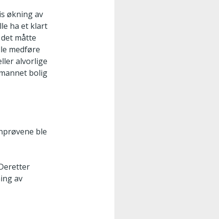
is økning av
e ha et klart
 det måtte
lle medføre
ler alvorlige
emannet bolig
inprøvene ble
 Deretter
ing av