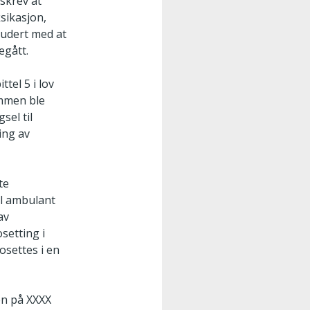
 skrev at
sikasjon,
ludert med at
egått.
tel 5 i lov
ommen ble
sel til
ing av
te
il ambulant
av
setting i
osettes i en
en på XXXX