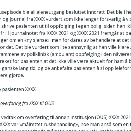
rusepisode ble all aleneutgang besluttet inndratt. Det ble i he
 og journal fra XXXX vurdert som ikke lenger forsvarlig å v
skrive pasienten ut til oppfølging i egen bolig, siden han ik
fri. I journalnotat fra XXXX 2021 og XXXX 2021 fremgår at p
nger om en «ny sjanse», men forklares av behandlere at det 
or det. Det ble vurdert som lite sannsynlig at han ville klare
 rammene av poliklinisk (ambulant) oppfølging i den nåvære
eket for pasienten at det ikke ville være aktuelt for ham å b
å ganske lang tid, og de anbefalte pasienten å si opp leiefor
ere gjorde.
e pasienten XXXX
overføring fra XXXX til OUS
t vedtak om overføring til annen institusjon (OUS) XXXX 2021
ra XXXX var «målrettet rusbehandling», noe man anså som en 