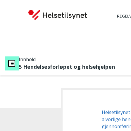
REGEL
Innhold
5 Hendelsesforløpet og helsehjelpen
Du er her:
Helsetilsynet
alvorlige hen
gjennomførin