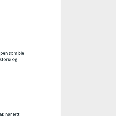
elpen som ble
storie og
k har lett