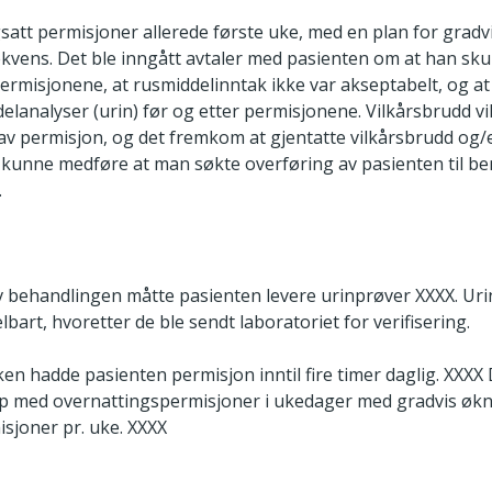
satt permisjoner allerede første uke, med en plan for gradv
kvens. Det ble inngått avtaler med pasienten om at han skull
ermisjonene, at rusmiddelinntak ikke var akseptabelt, og at
elanalyser (urin) før og etter permisjonene. Vilkårsbrudd vi
v permisjon, og det fremkom at gjentatte vilkårsbrudd og/el
e kunne medføre at man søkte overføring av pasienten til b
.
v behandlingen måtte pasienten levere urinprøver XXXX. Ur
lbart, hvoretter de ble sendt laboratoriet for verifisering.
en hadde pasienten permisjon inntil fire timer daglig. XXXX
pp med overnattingspermisjoner i ukedager med gradvis økn
isjoner pr. uke. XXXX