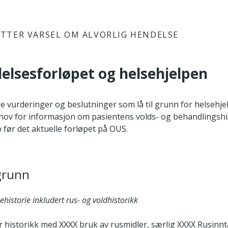
TTER VARSEL OM ALVORLIG HENDELSE
elsesforløpet og helsehjelpen
de vurderinger og beslutninger som lå til grunn for helsehj
behov for informasjon om pasientens volds- og behandlingshi
 før det aktuelle forløpet på OUS.
grunn
ehistorie inkludert rus- og voldhistorikk
 historikk med XXXX bruk av rusmidler, særlig XXXX Rusinnta