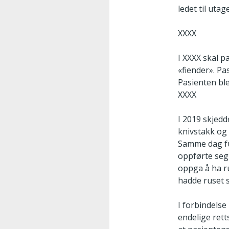
ledet til uta
XXXX
I XXXX skal p
«fiender». Pa
Pasienten ble
XXXX
I 2019 skjed
knivstakk og 
Samme dag fu
oppførte seg 
oppga å ha r
hadde ruset s
I forbindelse
endelige ret