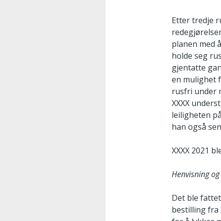
Etter tredje 
redegjørelsen
planen med å 
holde seg rus
gjentatte ga
en mulighet f
rusfri under
XXXX understr
leiligheten p
han også sen
XXXX 2021 bl
Henvisning og 
Det ble fatte
bestilling f