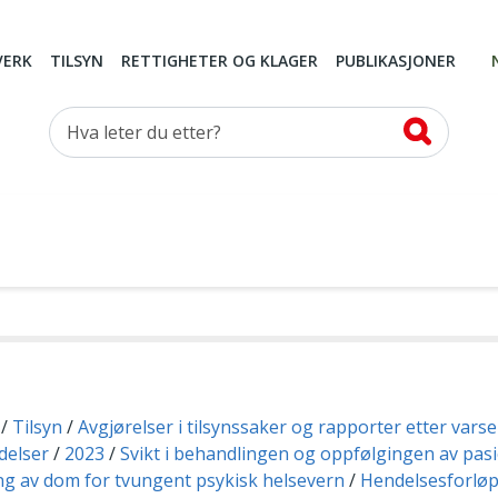
VERK
TILSYN
RETTIGHETER OG KLAGER
PUBLIKASJONER
Hva leter du etter?
Tilsyn
Avgjørelser i tilsynssaker og rapporter etter vars
delser
2023
Svikt i behandlingen og oppfølgingen av pas
g av dom for tvungent psykisk helsevern
Hendelsesforløp