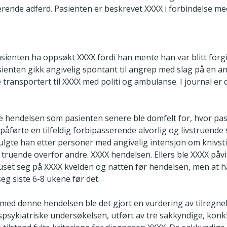
gerende adferd. Pasienten er beskrevet XXXX i forbindelse m
asienten ha oppsøkt XXXX fordi han mente han var blitt forgi
sienten gikk angivelig spontant til angrep med slag på en a
 transportert til XXXX med politi og ambulanse. I journal er 
de hendelsen som pasienten senere ble domfelt for, hvor pa
påførte en tilfeldig forbipasserende alvorlig og livstruende 
lgte han etter personer med angivelig intensjon om knivsti
truende overfor andre. XXXX hendelsen. Ellers ble XXXX påvi
uset seg på XXXX kvelden og natten før hendelsen, men at h
eg siste 6-8 ukene før det.
 med denne hendelsen ble det gjort en vurdering av tilregne
tspsykiatriske undersøkelsen, utført av tre sakkyndige, kon