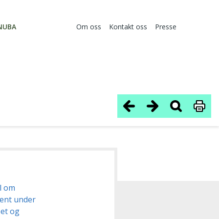
NUBA
Om oss
Kontakt oss
Presse
el om
ient under
et og