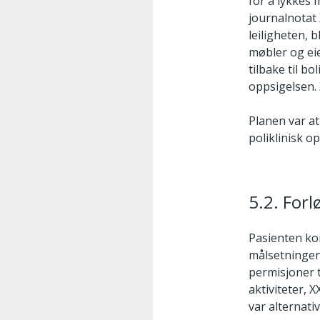
for å lykkes 
journalnotat
leiligheten, 
møbler og eie
tilbake til b
oppsigelsen.
Planen var at
poliklinisk o
5.2. For
Pasienten ko
målsetningen
permisjoner 
aktiviteter, 
var alternati