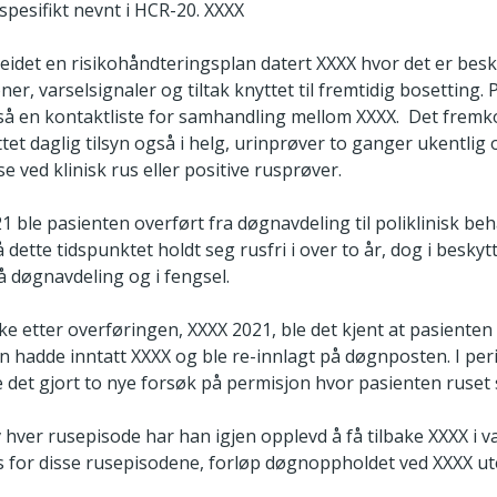
spesifikt nevnt i HCR-20. XXXX
eidet en risikohåndteringsplan datert XXXX hvor det er bes
oner, varselsignaler og tiltak knyttet til fremtidig bosetting.
så en kontaktliste for samhandling mellom XXXX. Det frem
ttet daglig tilsyn også i helg, urinprøver to ganger ukentlig 
se ved klinisk rus eller positive rusprøver.
 ble pasienten overført fra døgnavdeling til poliklinisk be
dette tidspunktet holdt seg rusfri i over to år, dog i beskyt
å døgnavdeling og i fengsel.
ke etter overføringen, XXXX 2021, ble det kjent at pasiente
n hadde inntatt XXXX og ble re-innlagt på døgnposten. I peri
 det gjort to nye forsøk på permisjon hvor pasienten ruset
v hver rusepisode har han igjen opplevd å få tilbake XXXX i 
ss for disse rusepisodene, forløp døgnoppholdet ved XXXX ut