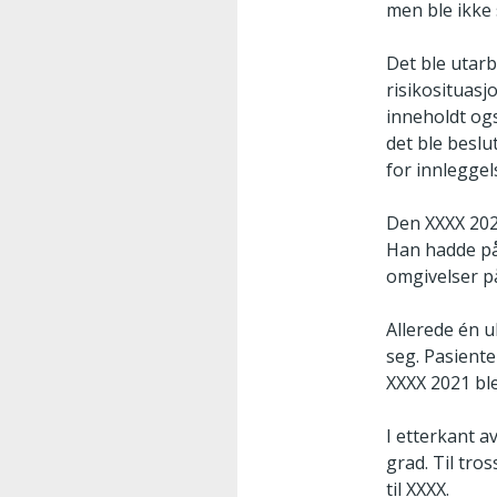
men ble ikke 
Det ble utarb
risikosituasj
inneholdt og
det ble beslu
for innleggel
Den XXXX 2021
Han hadde på 
omgivelser p
Allerede én u
seg. Pasiente
XXXX 2021 ble
I etterkant a
grad. Til tro
til XXXX.