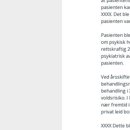
at pasientens
pasienten ka
XXXX. Det bl
pasienten var
Pasienten ble
om psykisk he
rettskraftig 
psykiatrisk a
pasienten.
Ved årsskift
behandlingsni
behandling i 
voldsrisiko. 
nær fremtid i
privat leid b
XXXX Dette b