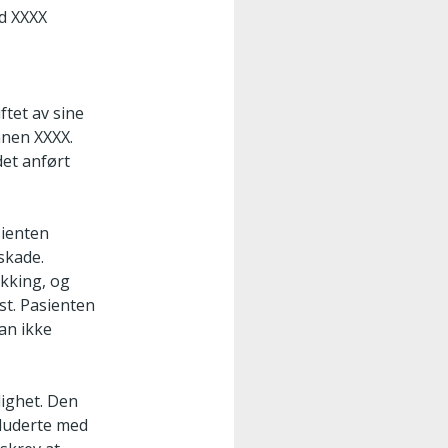
ed XXXX
ftet av sine
nnen XXXX.
det anført
sienten
skade.
kking, og
st. Pasienten
an ikke
lighet. Den
kluderte med