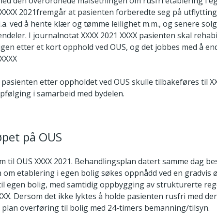
med den overordnede målsetningen om rusfri etablering i ege
 XXXX 2021fremgår at pasienten forberedte seg på utflytting
bl.a. ved å hente klær og tømme leilighet m.m., og senere so
ndeler. I journalnotat XXXX 2021 XXXX pasienten skal rehabi
oligen etter et kort opphold ved OUS, og det jobbes med å en
 XXXX
 pasienten etter oppholdet ved OUS skulle tilbakeføres til X
ppfølging i samarbeid med bydelen.
løpet på OUS
m til OUS XXXX 2021. Behandlingsplan datert samme dag bes
 om etablering i egen bolig søkes oppnådd ved en gradvis 
til egen bolig, med samtidig oppbygging av strukturerte re
XXXX. Dersom det ikke lyktes å holde pasienten rusfri med de
v plan overføring til bolig med 24-timers bemanning/tilsyn.