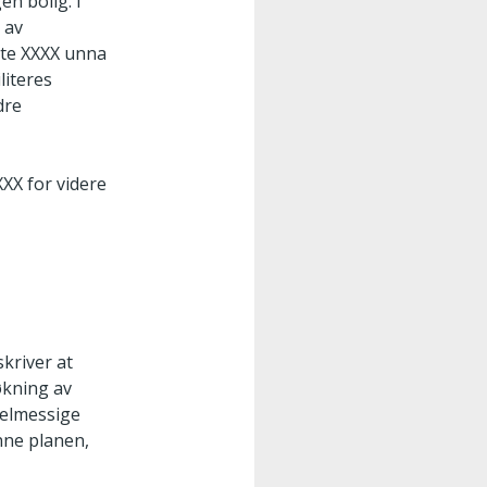
n bolig. I
 av
lgte XXXX unna
literes
dre
XXX for videre
kriver at
økning av
gelmessige
nne planen,