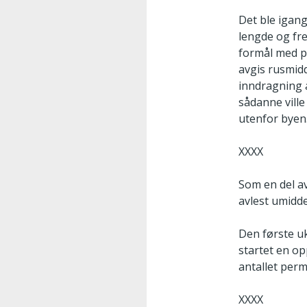
Det ble igang
lengde og fre
formål med p
avgis rusmidd
inndragning a
sådanne vill
utenfor byen
XXXX
Som en del a
avlest umidde
Den første uk
startet en o
antallet perm
XXXX