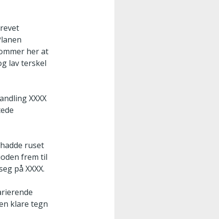
krevet
 Planen
kommer her at
og lav terskel
handling XXXX
tede
n hadde ruset
oden frem til
 seg på XXXX.
varierende
en klare tegn