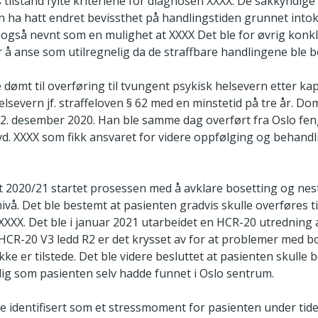
 tilstand fylte kriteriene for diagnosen XXXX. De sakkyndige
n ha hatt endret bevissthet på handlingstiden grunnet intok
e også nevnt som en mulighet at XXXX Det ble for øvrig konk
 å anse som utilregnelig da de straffbare handlingene ble b
 dømt til overføring til tvungent psykisk helsevern etter kapit
lsevern jf. straffeloven § 62 med en minstetid på tre år. D
22. desember 2020. Han ble samme dag overført fra Oslo feng
vd. XXXX som fikk ansvaret for videre oppfølging og behandl
et 2020/21 startet prosessen med å avklare bosetting og nes
vå. Det ble bestemt at pasienten gradvis skulle overføres t
XXXX. Det ble i januar 2021 utarbeidet en HCR-20 utredning 
I HCR-20 V3 ledd R2 er det krysset av for at problemer med bo
kke er tilstede. Det ble videre besluttet at pasienten skulle b
olig som pasienten selv hadde funnet i Oslo sentrum.
le identifisert som et stressmoment for pasienten under tid