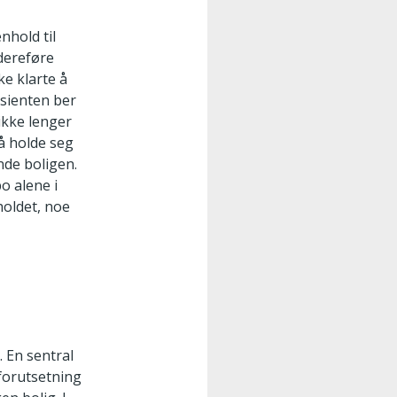
nhold til
idereføre
ke klarte å
asienten ber
ikke lenger
 å holde seg
nde boligen.
o alene i
holdet, noe
. En sentral
forutsetning