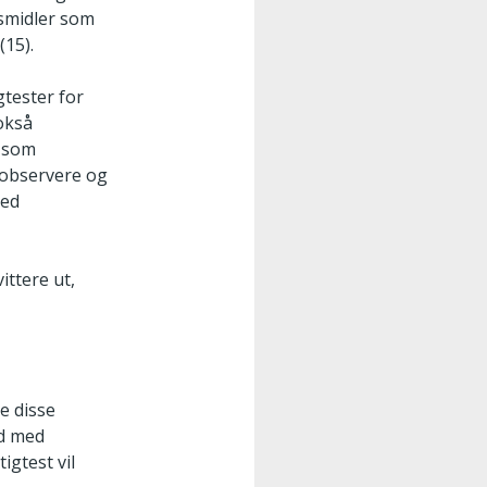
usmidler som
(15).
gtester for
nokså
e som
å observere og
ved
ittere ut,
e disse
åd med
igtest vil