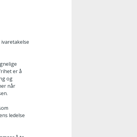
 ivaretakelse
egnelige
rihet er å
ing og
ner når
sen.
 som
ens ledelse