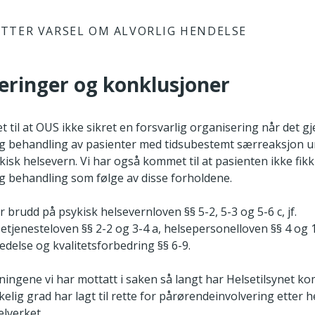
TTER VARSEL OM ALVORLIG HENDELSE
deringer og konklusjoner
 til at OUS ikke sikret en forsvarlig organisering når det gj
g behandling av pasienter med tidsubestemt særreaksjon u
isk helsevern. Vi har også kommet til at pasienten ikke fikk
g behandling som følge av disse forholdene.
r brudd på psykisk helsevernloven §§ 5-2, 5-3 og 5-6 c, jf.
setjenesteloven §§ 2-2 og 3-4 a, helsepersonelloven §§ 4 og 
ledelse og kvalitetsforbedring §§ 6-9.
ningene vi har mottatt i saken så langt har Helsetilsynet ko
kkelig grad har lagt til rette for pårørendeinvolvering etter 
elverket.