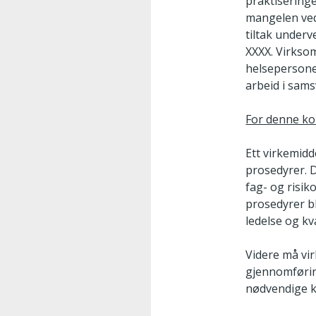
praktiseringe
mangelen ved 
tiltak underv
XXXX. Virksom
helsepersonel
arbeid i sams
For denne kon
Ett virkemidd
prosedyrer. D
fag- og risi
prosedyrer bli
ledelse og kv
Videre må vi
gjennomførin
nødvendige k