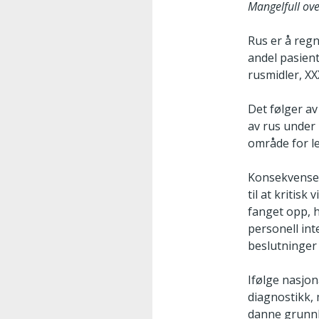
Mangelfull ov
Rus er å regn
andel pasien
rusmidler, XX
Det følger a
av rus under 
område for le
Konsekvensen 
til at kritis
fanget opp, 
personell int
beslutninger
Ifølge nasjon
diagnostikk,
danne grunnl