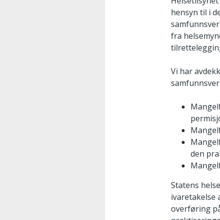
Helsetilsynet
hensyn til i 
samfunnsvern
fra helsemynd
tilretteleggi
Vi har avdekk
samfunnsver
Mangelf
permisj
Mangelf
Mangelf
den pra
Mangelf
Statens helse
ivaretakelse 
overføring på