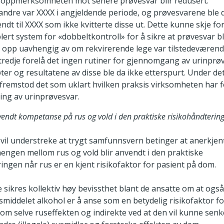
 oppmerksomheten mot senere prøvesvar blir redusert.
 andre var XXXX i angjeldende periode, og prøvesvarene ble 
ndt til XXXX som ikke kvitterte disse ut. Dette kunne skje for
lert system for «dobbeltkontroll» for å sikre at prøvesvar bl
t opp uavhengig av om rekvirerende lege var tilstedeværende
 tredje forelå det ingen rutiner for gjennomgang av urinprø
er og resultatene av disse ble da ikke etterspurt. Under det
t fremstod det som uklart hvilken praksis virksomheten har 
ing av urinprøvesvar.
vendt kompetanse på rus og vold i den praktiske risikohåndterin
t vil understreke at trygt samfunnsvern betinger at anerkje
gen mellom rus og vold blir anvendt i den praktiske
ingen når rus er en kjent risikofaktor for pasient på dom.
 sikres kollektiv høy bevissthet blant de ansatte om at også
usmiddelet alkohol er å anse som en betydelig risikofaktor fo
om selve ruseffekten og indirekte ved at den vil kunne senk