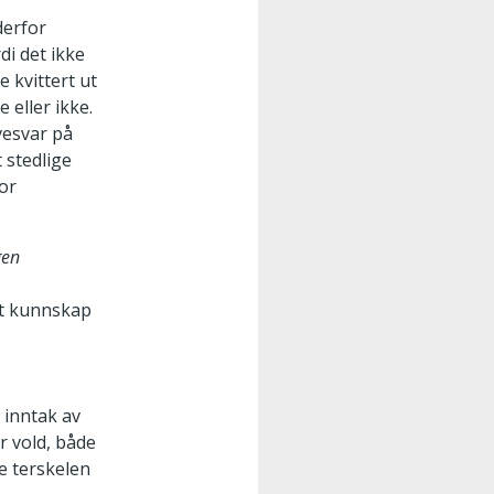
derfor
di det ikke
e kvittert ut
 eller ikke.
vesvar på
 stedlige
for
gen
nt kunnskap
 inntak av
r vold, både
e terskelen