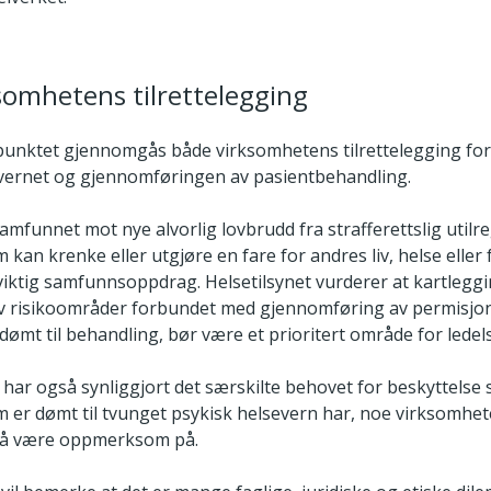
ksomhetens tilrettelegging
punktet gjennomgås både virksomhetens tilrettelegging for
ernet og gjennomføringen av pasientbehandling.
amfunnet mot nye alvorlig lovbrudd fra strafferettslig utilr
 kan krenke eller utgjøre en fare for andres liv, helse eller f
viktig samfunnsoppdrag. Helsetilsynet vurderer at kartlegg
v risikoområder forbundet med gjennomføring av permisjo
dømt til behandling, bør være et prioritert område for ledel
har også synliggjort det særskilte behovet for beskyttelse
m er dømt til tvunget psykisk helsevern har, noe virksomhet
må være oppmerksom på.