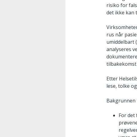
risiko for fa
det ikke kan 
Virksomheten
rus når pasie
umiddelbart (
analyseres ve
dokumentere p
tilbakekomst 
Etter Helseti
lese, tolke o
Bakgrunnen f
For det
prøvene 
regelve