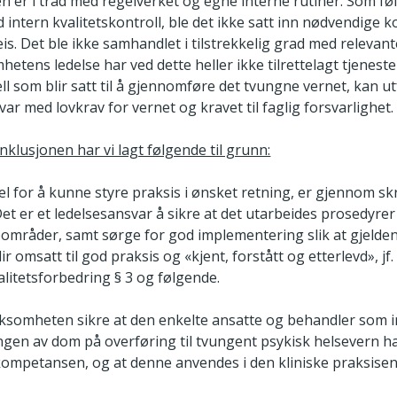
n er i tråd med regelverket og egne interne rutiner. Som f
intern kvalitetskontroll, ble det ikke satt inn nødvendige 
eis. Det ble ikke samhandlet i tilstrekkelig grad med relevant
hetens ledelse har ved dette heller ikke tilrettelagt tjenesten
l som blir satt til å gjennomføre det tvungne vernet, kan ut
var med lovkrav for vernet og kravet til faglig forsvarlighet.
klusjonen har vi lagt følgende til grunn:
el for å kunne styre praksis i ønsket retning, er gjennom skr
et er et ledelsesansvar å sikre at det utarbeides prosedyrer
koområder, samt sørge for god implementering slik at gjelde
r omsatt til god praksis og «kjent, forstått og etterlevd», jf.
alitetsforbedring § 3 og følgende.
rksomheten sikre at den enkelte ansatte og behandler som i
gen av dom på overføring til tvungent psykisk helsevern h
ompetansen, og at denne anvendes i den kliniske praksisen