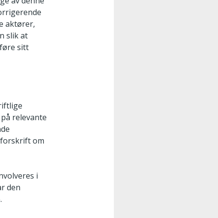
ølge av denne
korrigerende
e aktører,
 slik at
føre sitt
iftlige
 på relevante
nde
 forskrift om
nvolveres i
ar den
.