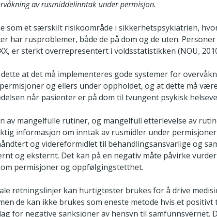
ervåkning av rusmiddelinntak under permisjon.
e som et særskilt risikoområde i sikkerhetspsykiatrien, hvo
ter har rusproblemer, både de på dom og de uten. Persone
XX, er sterkt overrepresentert i voldsstatistikken (NOU, 2010
v dette at det må implementeres gode systemer for overvåkn
permisjoner og ellers under oppholdet, og at dette må være 
delsen når pasienter er på dom til tvungent psykisk helseve
av mangelfulle rutiner, og mangelfull etterlevelse av rutin
k viktig informasjon om inntak av rusmidler under permisjoner 
håndtert og videreformidlet til behandlingsansvarlige og s
ernt og eksternt. Det kan på en negativ måte påvirke vurde
 om permisjoner og oppfølgingstetthet.
ale retningslinjer kan hurtigtester brukes for å drive medis
 men de kan ikke brukes som eneste metode hvis et positivt 
ag for negative sanksjoner av hensyn til samfunnsvernet. 