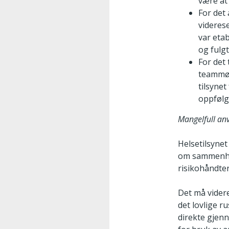
være at
For det
viderese
var etab
og fulg
For det
teammøt
tilsyne
oppfølg
Mangelfull an
Helsetilsyne
om sammenhen
risikohåndter
Det må videre
det lovlige r
direkte gjenn