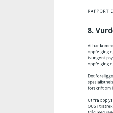
RAPPORT E
8. Vur
Vi har kommet
oppfølging o
tvungent psyk
oppfølging o
Det foreligge
spesialisthel
forskrift om 
Ut fra opplys
OUS i tilstre
tråd med reg