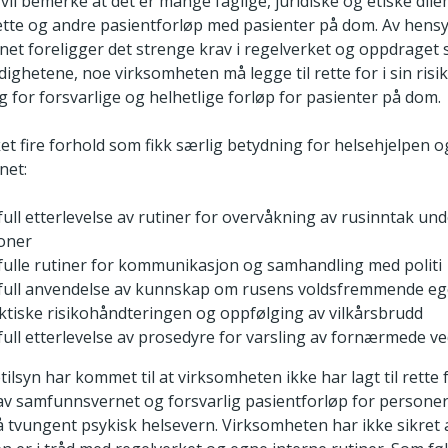
 vil bemerke at det er mange faglige, juridiske og etiske dil
dette og andre pasientforløp med pasienter på dom. Av hensyn
et foreligger det strenge krav i regelverket og oppdraget 
ighetene, noe virksomheten må legge til rette for i sin risi
ng for forsvarlige og helhetlige forløp for pasienter på dom.
et fire forhold som fikk særlig betydning for helsehjelpen o
net:
ull etterlevelse av rutiner for overvåkning av rusinntak un
oner
ulle rutiner for kommunikasjon og samhandling med politi
ull anvendelse av kunnskap om rusens voldsfremmende eg
ktiske risikohåndteringen og oppfølging av vilkårsbrudd
ull etterlevelse av prosedyre for varsling av fornærmede v
tilsyn har kommet til at virksomheten ikke har lagt til rette 
av samfunnsvernet og forsvarlig pasientforløp for personer
 tvungent psykisk helsevern. Virksomheten har ikke sikret 