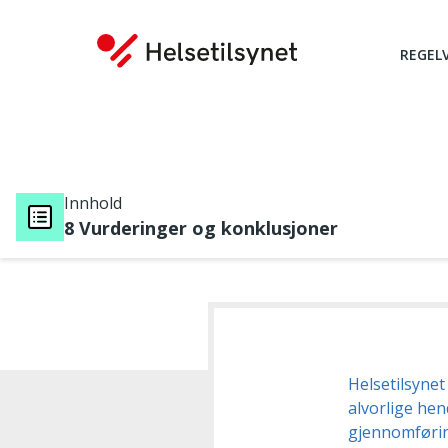
REGEL
Innhold
8 Vurderinger og konklusjoner
Du er her:
Helsetilsynet
alvorlige hen
gjennomførin