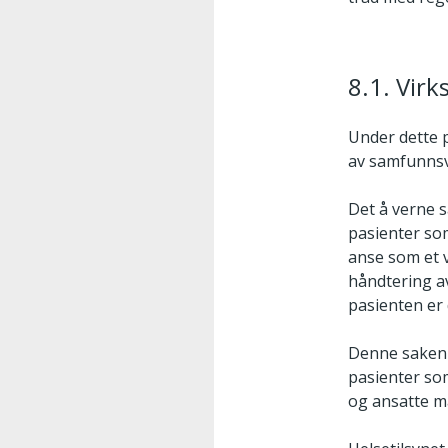
8.1. Vir
Under dette 
av samfunnsv
Det å verne s
pasienter som
anse som et 
håndtering a
pasienten er 
Denne saken 
pasienter so
og ansatte 