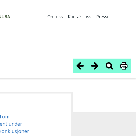
NUBA
Om oss
Kontakt oss
Presse
el om
ient under
konklusjoner