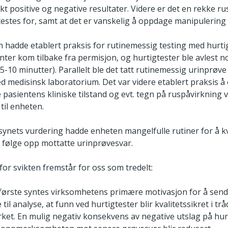
lskt positive og negative resultater. Videre er det en rekke r
testes for, samt at det er vanskelig å oppdage manipulering 
 hadde etablert praksis for rutinemessig testing med hurti
nter kom tilbake fra permisjon, og hurtigtester ble avlest 
5-10 minutter). Parallelt ble det tatt rutinemessig urinprøv
d medisinsk laboratorium. Det var videre etablert praksis 
asientens kliniske tilstand og evt. tegn på ruspåvirkning 
til enheten.
lsynets vurdering hadde enheten mangelfulle rutiner for å kv
g følge opp mottatte urinprøvesvar.
or svikten fremstår for oss som tredelt:
 første syntes virksomhetens primære motivasjon for å send
til analyse, at funn ved hurtigtester blir kvalitetssikret i tr
rket. En mulig negativ konsekvens av negative utslag på hurt