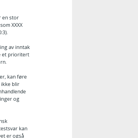
r en stor
r som XXXX
:3).
ing av inntak
et prioritert
rn.
er, kan føre
ikke blir
amhandlende
ringer og
insk
testsvar kan
Det er også