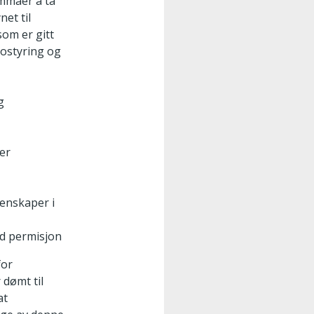
emmaer å ta
et til
som er gitt
kostyring og
g
der
enskaper i
ed permisjon
for
 dømt til
at