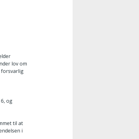
elder
nder lov om
 forsvarlig
16, og
mmet til at
hendelsen i