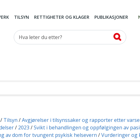
VERK
TILSYN
RETTIGHETER OG KLAGER
PUBLIKASJONER
Hva leter du etter?
Tilsyn
Avgjørelser i tilsynssaker og rapporter etter vars
delser
2023
Svikt i behandlingen og oppfølgingen av pas
g av dom for tvungent psykisk helsevern
Vurderinger og 