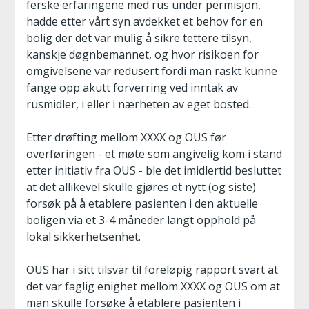
ferske erfaringene med rus under permisjon,
hadde etter vårt syn avdekket et behov for en
bolig der det var mulig å sikre tettere tilsyn,
kanskje døgnbemannet, og hvor risikoen for
omgivelsene var redusert fordi man raskt kunne
fange opp akutt forverring ved inntak av
rusmidler, i eller i nærheten av eget bosted.
Etter drøfting mellom XXXX og OUS før
overføringen - et møte som angivelig kom i stand
etter initiativ fra OUS - ble det imidlertid besluttet
at det allikevel skulle gjøres et nytt (og siste)
forsøk på å etablere pasienten i den aktuelle
boligen via et 3-4 måneder langt opphold på
lokal sikkerhetsenhet.
OUS har i sitt tilsvar til foreløpig rapport svart at
det var faglig enighet mellom XXXX og OUS om at
man skulle forsøke å etablere pasienten i