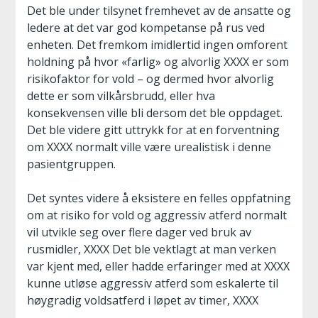
Det ble under tilsynet fremhevet av de ansatte og
ledere at det var god kompetanse på rus ved
enheten. Det fremkom imidlertid ingen omforent
holdning på hvor «farlig» og alvorlig XXXX er som
risikofaktor for vold – og dermed hvor alvorlig
dette er som vilkårsbrudd, eller hva
konsekvensen ville bli dersom det ble oppdaget.
Det ble videre gitt uttrykk for at en forventning
om XXXX normalt ville være urealistisk i denne
pasientgruppen.
Det syntes videre å eksistere en felles oppfatning
om at risiko for vold og aggressiv atferd normalt
vil utvikle seg over flere dager ved bruk av
rusmidler, XXXX Det ble vektlagt at man verken
var kjent med, eller hadde erfaringer med at XXXX
kunne utløse aggressiv atferd som eskalerte til
høygradig voldsatferd i løpet av timer, XXXX