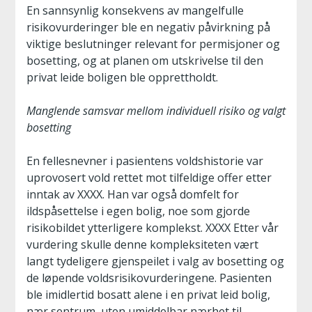
En sannsynlig konsekvens av mangelfulle
risikovurderinger ble en negativ påvirkning på
viktige beslutninger relevant for permisjoner og
bosetting, og at planen om utskrivelse til den
privat leide boligen ble opprettholdt.
Manglende samsvar mellom individuell risiko og valgt
bosetting
En fellesnevner i pasientens voldshistorie var
uprovosert vold rettet mot tilfeldige offer etter
inntak av XXXX. Han var også domfelt for
ildspåsettelse i egen bolig, noe som gjorde
risikobildet ytterligere komplekst. XXXX Etter vår
vurdering skulle denne kompleksiteten vært
langt tydeligere gjenspeilet i valg av bosetting og
de løpende voldsrisikovurderingene. Pasienten
ble imidlertid bosatt alene i en privat leid bolig,
nær sentrum, uten umiddelbar nærhet til