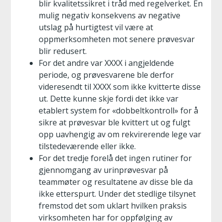
blir kvalitetssikret i tråd med regelverket. En
mulig negativ konsekvens av negative
utslag på hurtigtest vil være at
oppmerksomheten mot senere prøvesvar
blir redusert.
For det andre var XXXX i angjeldende
periode, og prøvesvarene ble derfor
videresendt til XXXX som ikke kvitterte disse
ut. Dette kunne skje fordi det ikke var
etablert system for «dobbeltkontroll» for å
sikre at prøvesvar ble kvittert ut og fulgt
opp uavhengig av om rekvirerende lege var
tilstedeværende eller ikke.
For det tredje forelå det ingen rutiner for
gjennomgang av urinprøvesvar på
teammøter og resultatene av disse ble da
ikke etterspurt. Under det stedlige tilsynet
fremstod det som uklart hvilken praksis
virksomheten har for oppfølging av