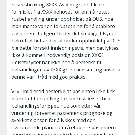
rusmisbruk og XXXX. Av den grunn ble det
formidlet fra XXXX behovet for en målrettet
rusbehandling under oppholdet på OUS, noe
man mente var en forutsetning for å etablere
pasienten i boligen. Under det stedlige tilsynet
bekreftet behandler at under oppholdet på OUS
ble dette forsøkt innledningsvis, men det lyktes
ikke å komme i nødvendig posisjon XXXX.
Helsetilsynet har ikke noe å bemerke til
behandlingen av XXXX grunnlidelsen, og anser at
denne var i tråd med god praksis.
Vi vil imidlertid bemerke at pasienten ikke fikk
målrettet behandling for sin ruslidelse i hele
behandlingsforløpet, noe som etter vår
vurdering forverret pasientens prognose og
svekket sjansen for å lykkes med den
overordnede planen om å etablere pasienten i
egen bolig. Videre burde denne erkjennelsen