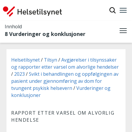
Vis søkef
Nav
Luk
Innhold
8 Vurderinger og konklusjoner
Me
Du er her:
Helsetilsynet
Tilsyn
Avgjørelser i tilsynssaker
og rapporter etter varsel om alvorlige hendelser
2023
Svikt i behandlingen og oppfølgingen av
pasient under gjennomføring av dom for
tvungent psykisk helsevern
Vurderinger og
konklusjoner
RAPPORT ETTER VARSEL OM ALVORLIG
HENDELSE