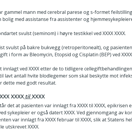
år gammel mann med cerebral parese og s-formet feilstilling 
n bolig med assistanse fra assistenter og hjemmesykepleier
ndartet svulst (seminom) i høyre testikkel ved XXXX XXXX.
st svulst på bakre bukvegg (retroperitonealt), og pasienten
ift i form av Bleomycin, Etopsid og Cisplatin (BEP) ved XXXX
 innlagt ved XXXX etter de to tidligere cellegiftbehandling
 til lavt antall hvite blodlegemer som skal beskytte mot infek
r dette med godt resultat.
XXX XXXX
til
XXXX
tår det at pasienten var innlagt fra XXXX til XXXX, epikrisen 
 ved sykepleier er også datert XXXX. Ved gjennomgang av kon
enten var innlagt fra XXXX februar til XXXX, slik at Statens hel
le utskrevet XXXX.