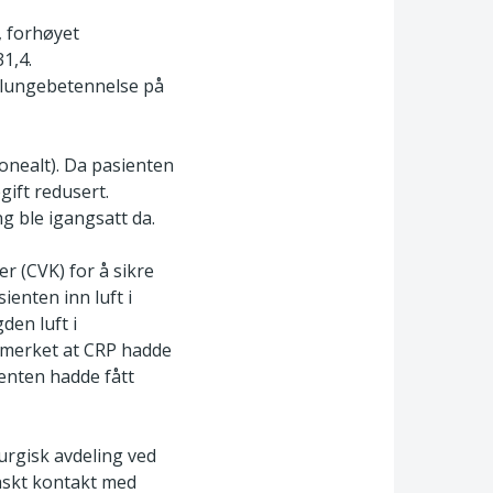
, forhøyet
1,4.
l lungebetennelse på
onealt). Da pasienten
ift redusert.
 ble igangsatt da.
er (CVK) for å sikre
ienten inn luft i
den luft i
 bemerket at CRP hadde
ienten hadde fått
rurgisk avdeling ved
 raskt kontakt med