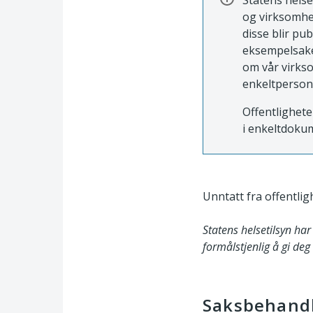
Statens helse
og virksomhe
disse blir pu
eksempelsaker
om vår virkso
enkeltperson
Offentlighete
i enkeltdokum
Unntatt fra offentligh
Statens helsetilsyn har
formålstjenlig å gi de
Saksbehand