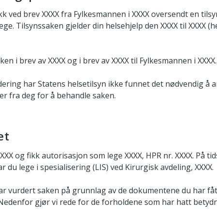
fikk ved brev XXXX fra Fylkesmannen i XXXX oversendt en til
ge. Tilsynssaken gjelder din helsehjelp den XXXX til XXXX (he
aken i brev av XXXX og i brev av XXXX til Fylkesmannen i XXXX.
dering har Statens helsetilsyn ikke funnet det nødvendig 
er fra deg for å behandle saken.
et
XXX og fikk autorisasjon som lege XXXX, HPR nr. XXXX. På ti
r du lege i spesialisering (LIS) ved Kirurgisk avdeling, XXXX.
har vurdert saken på grunnlag av de dokumentene du har fått
Nedenfor gjør vi rede for de forholdene som har hatt betydn