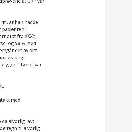
lodprøvene at CRP var
form, at han hadde
t pasienten i
ernotat fra XXXX,
rsel og 98 % med
emgår det av ditt
noe økning i
ksygentilførsel var
t.
ontakt med
da alvorlig lavt
g tegn til alvorlig