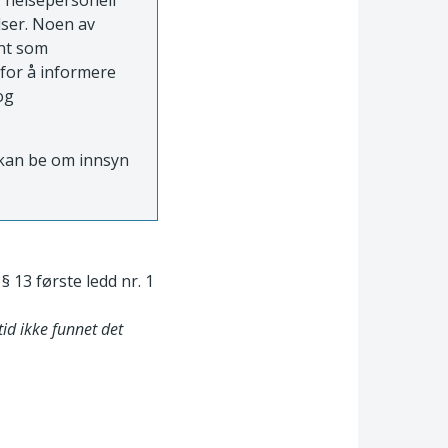
r helsepersonell
lser. Noen av
ent som
 for å informere
og
e kan be om innsyn
§ 13 første ledd nr. 1
tid ikke funnet det