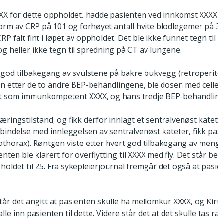
XXXX for dette oppholdet, hadde pasienten ved innkomst XXXX
orm av CRP på 101 og forhøyet antall hvite blodlegemer på 3
 falt fint i løpet av oppholdet. Det ble ikke funnet tegn ti
g heller ikke tegn til spredning på CT av lungene.
god tilbakegang av svulstene på bakre bukvegg (retroperit
 etter de to andre BEP-behandlingene, ble dosen med celleg
rt som immunkompetent XXXX, og hans tredje BEP-behandling
æringstilstand, og fikk derfor innlagt et sentralvenøst katet
bindelse med innleggelsen av sentralvenøst kateter, fikk pas
horax). Røntgen viste etter hvert god tilbakegang av meng
nten ble klarert for overflytting til XXXX med fly. Det står
oppholdet til 25. Fra sykepleierjournal fremgår det også at pas
står det angitt at pasienten skulle ha mellomkur XXXX, og Ki
lle inn pasienten til dette. Videre står det at det skulle tas