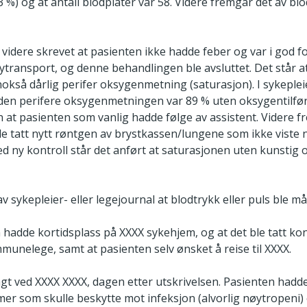
93 %) og at antall blodplater var 58. Videre fremgår det av b
 videre skrevet at pasienten ikke hadde feber og var i god 
ytransport, og denne behandlingen ble avsluttet. Det står a
kså dårlig perifer oksygenmetning (saturasjon). I sykeplei
 den perifere oksygenmetningen var 89 % uten oksygentilfø
 at pasienten som vanlig hadde følge av assistent. Videre fr
ble tatt nytt røntgen av brystkassen/lungene som ikke viste 
 ny kontroll står det anført at saturasjonen uten kunstig o
 sykepleier- eller legejournal at blodtrykk eller puls ble mål
n hadde kortidsplass på XXXX sykehjem, og at det ble tatt k
nelege, samt at pasienten selv ønsket å reise til XXXX.
gt ved XXXX XXXX, dagen etter utskrivelsen. Pasienten hadde 
mer som skulle beskytte mot infeksjon (alvorlig nøytropeni) o