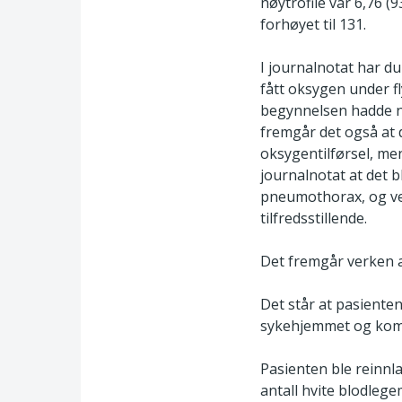
nøytrofile var 6,76 (
forhøyet til 131.
I journalnotat har du
fått oksygen under fl
begynnelsen hadde no
fremgår det også at
oksygentilførsel, men
journalnotat at det 
pneumothorax, og ved
tilfredsstillende.
Det fremgår verken av
Det står at pasiente
sykehjemmet og kommu
Pasienten ble reinnla
antall hvite blodlege