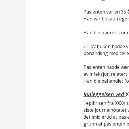
Pasienten var en 35 
Han var bosatt i ege
Han ble operert for o
CT av buken hadde vi
behandling med celleg
Pasienten hadde vært
av infeksjon relatert
Han ble behandlet fo
Innleggelsen ved
X
I epikrisen fra XXXX s
siste journalnotatet
det imidlertid at pasi
grunn at pasienten b