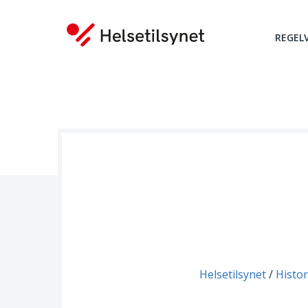
REGEL
Du er her:
Helsetilsynet
Histor