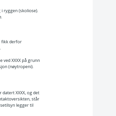
i ryggen (skoliose).
e.
 fikk derfor
.
ene ved XXXX på grunn
sjon (nøytropeni).
er datert XXXX, og det
taktoversikten, står
setilsyn legger til