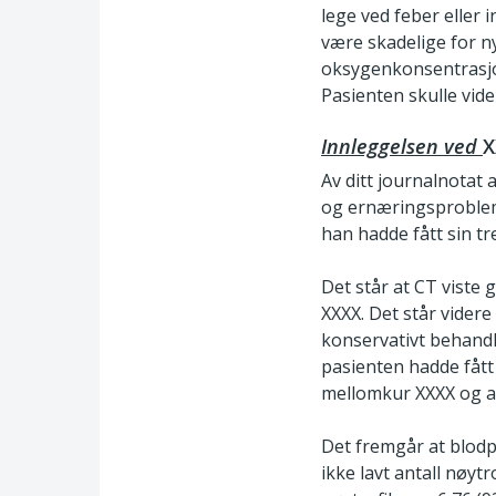
lege ved feber eller
være skadelige for ny
oksygenkonsentrasjon
Pasienten skulle vi
Innleggelsen ved
X
Av ditt journalnotat 
og ernæringsprobleme
han hadde fått sin tr
Det står at CT viste 
XXXX. Det står vider
konservativt behandl
pasienten hadde fått 
mellomkur XXXX og at
Det fremgår at blodpr
ikke lavt antall nøytr