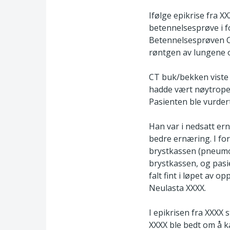
Ifølge epikrise fra 
betennelsesprøve i f
Betennelsesprøven CRP
røntgen av lungene o
CT buk/bekken viste 
hadde vært nøytropen
Pasienten ble vurde
Han var i nedsatt ern
bedre ernæring. I for
brystkassen (pneumot
brystkassen, og pasie
falt fint i løpet av 
Neulasta XXXX.
I epikrisen fra XXXX 
XXXX ble bedt om å ka