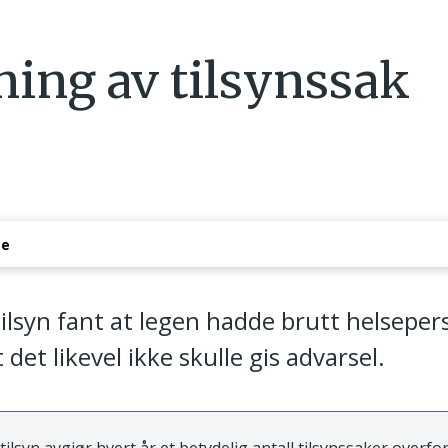
ning av tilsynssak
se
osessen
ilsyn fant at legen hadde brutt helseper
det likevel ikke skulle gis advarsel.