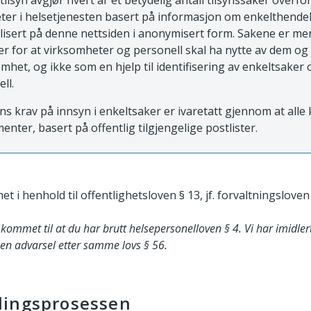
tilsyn avgjør hvert år et betydelig antall tilsynssaker overfo
ter i helsetjenesten basert på informasjon om enkelthende
blisert på denne nettsiden i anonymisert form. Sakene er m
 for at virksomheter og personell skal ha nytte av dem og
mhet, og ikke som en hjelp til identifisering av enkeltsaker 
ell.
ns krav på innsyn i enkeltsaker er ivaretatt gjennom at all
enter, basert på offentlig tilgjengelige postlister.
et i henhold til offentlighetsloven § 13, jf. forvaltningsloven 
 kommet til at du har brutt helsepersonelloven § 4. Vi har imidler
g en advarsel etter samme lovs § 56.
lingsprosessen