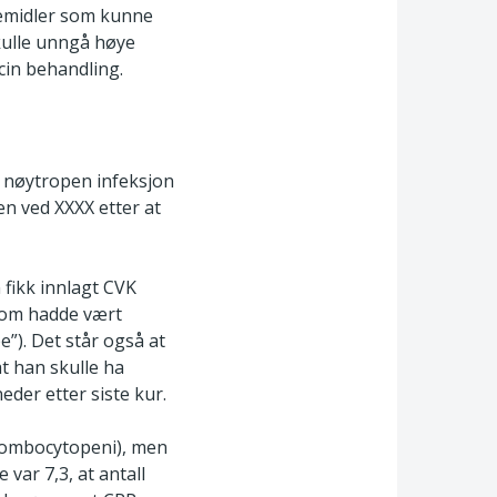
egemidler som kunne
skulle unngå høye
cin behandling.
r nøytropen infeksjon
en ved XXXX etter at
 fikk innlagt CVK
 som hadde vært
”). Det står også at
at han skulle ha
der etter siste kur.
(trombocytopeni), men
 var 7,3, at antall