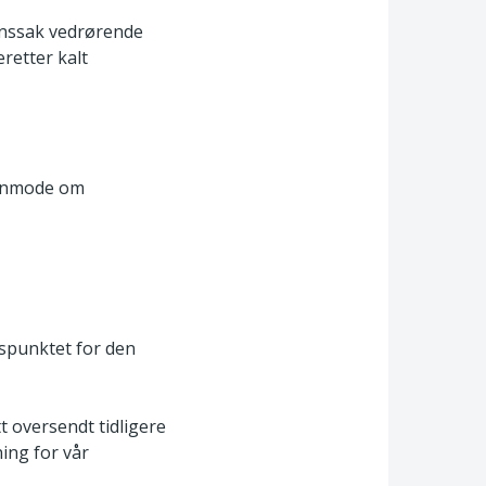
synssak vedrørende
retter kalt
å anmode om
dspunktet for den
 oversendt tidligere
ing for vår