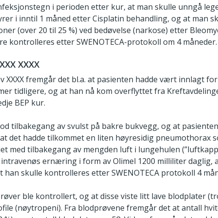
 infeksjonstegn i perioden etter kur, at man skulle unngå l
rer i inntil 1 måned etter Cisplatin behandling, og at man 
er (over 20 til 25 %) ved bedøvelse (narkose) etter Bleomy
dere kontrolleres etter SWENOTECA-protokoll om 4 måneder.
XXX XXXX
av XXXX fremgår det bl.a. at pasienten hadde vært innlagt fo
r tidligere, og at han nå kom overflyttet fra Kreftavdeling
edje BEP kur.
god tilbakegang av svulst på bakre bukvegg, og at pasienten
e at det hadde tilkommet en liten høyresidig pneumothorax
et med tilbakegang av mengden luft i lungehulen (”luftkappe
intravenøs ernæring i form av Olimel 1200 milliliter daglig, 
 han skulle kontrolleres etter SWENOTECA protokoll 4 måne
øver ble kontrollert, og at disse viste litt lave blodplater 
ofile (nøytropeni). Fra blodprøvene fremgår det at antall hvite