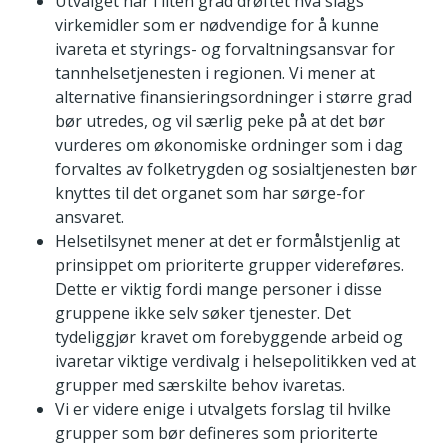
Utvalget har i liten grad drøftet hva slags
virkemidler som er nødvendige for å kunne
ivareta et styrings- og forvaltningsansvar for
tannhelsetjenesten i regionen. Vi mener at
alternative finansieringsordninger i større grad
bør utredes, og vil særlig peke på at det bør
vurderes om økonomiske ordninger som i dag
forvaltes av folketrygden og sosialtjenesten bør
knyttes til det organet som har sørge-for
ansvaret.
Helsetilsynet mener at det er formålstjenlig at
prinsippet om prioriterte grupper videreføres.
Dette er viktig fordi mange personer i disse
gruppene ikke selv søker tjenester. Det
tydeliggjør kravet om forebyggende arbeid og
ivaretar viktige verdivalg i helsepolitikken ved at
grupper med særskilte behov ivaretas.
Vi er videre enige i utvalgets forslag til hvilke
grupper som bør defineres som prioriterte