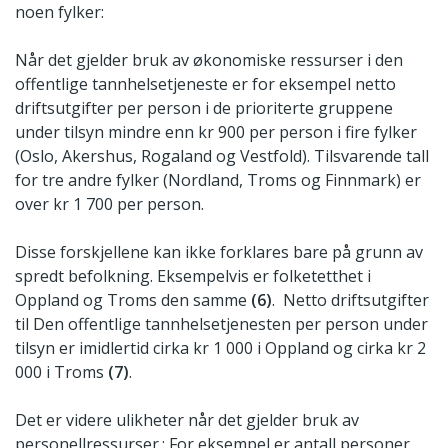
noen fylker:
Når det gjelder bruk av økonomiske ressurser i den
offentlige tannhelsetjeneste er for eksempel netto
driftsutgifter per person i de prioriterte gruppene
under tilsyn mindre enn kr 900 per person i fire fylker
(Oslo, Akershus, Rogaland og Vestfold). Tilsvarende tall
for tre andre fylker (Nordland, Troms og Finnmark) er
over kr 1 700 per person.
Disse forskjellene kan ikke forklares bare på grunn av
spredt befolkning. Eksempelvis er folketetthet i
Oppland og Troms den samme
(6)
. Netto driftsutgifter
til Den offentlige tannhelsetjenesten per person under
tilsyn er imidlertid cirka kr 1 000 i Oppland og cirka kr 2
000 i Troms
(7)
.
Det er videre ulikheter når det gjelder bruk av
personellressurser.: For eksempel er antall personer