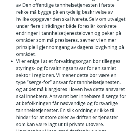
av Den offentlige tannhelsetjenesten i første
rekke må bygge på en tydelig beskrivelse av
hvilke oppgaver den skal ivareta. Selv om utvalget
under flere tilrådinger både foreslår konkrete
endringer i tannhelsetjenesteloven og peker på
områder som må presiseres, savner vi en mer
prinsipiell gjennomgang av dagens lovgivning på
området.
Vi er enige i at et forvaltingsorgan bør tillegges
styrings- og forvaltningsansvar for en samlet
sektor i regionen. Vi mener dette bør være en
type “sørge-for” ansvar for tannhelsetjenesten,
og at det må klargjøres i loven hva dette ansvaret
skal innebære. Ansvaret bør innebære å sørge for
at befolkningen får nødvendige og forsvarlige
tannhelsetjenester. En slik ordning er ikke til
hinder for at store deler av driften er tjenester
som kan være lagt ut til private utøvere.