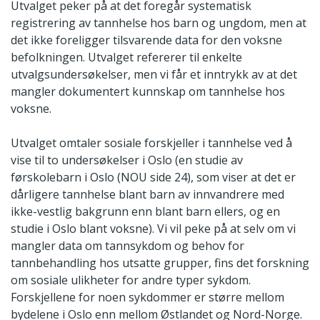
Utvalget peker på at det foregår systematisk
registrering av tannhelse hos barn og ungdom, men at
det ikke foreligger tilsvarende data for den voksne
befolkningen. Utvalget refererer til enkelte
utvalgsundersøkelser, men vi får et inntrykk av at det
mangler dokumentert kunnskap om tannhelse hos
voksne.
Utvalget omtaler sosiale forskjeller i tannhelse ved å
vise til to undersøkelser i Oslo (en studie av
førskolebarn i Oslo (NOU side 24), som viser at det er
dårligere tannhelse blant barn av innvandrere med
ikke-vestlig bakgrunn enn blant barn ellers, og en
studie i Oslo blant voksne). Vi vil peke på at selv om vi
mangler data om tannsykdom og behov for
tannbehandling hos utsatte grupper, fins det forskning
om sosiale ulikheter for andre typer sykdom.
Forskjellene for noen sykdommer er større mellom
bydelene i Oslo enn mellom Østlandet og Nord-Norge.