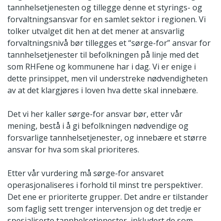
tannhelsetjenesten og tillegge denne et styrings- og
forvaltningsansvar for en samlet sektor i regionen. Vi
tolker utvalget dit hen at det mener at ansvarlig
forvaltningsnivå bør tillegges et “sørge-for” ansvar for
tannhelsetjenester til befolkningen på linje med det
som RHFene og kommunene har i dag. Vi er enige i
dette prinsippet, men vil understreke nødvendigheten
av at det klargjøres i loven hva dette skal innebære.
Det vi her kaller sørge-for ansvar bør, etter vår
mening, bestå i å gi befolkningen nødvendige og
forsvarlige tannhelsetjenester, og innebære et større
ansvar for hva som skal prioriteres.
Etter vår vurdering må sørge-for ansvaret
operasjonaliseres i forhold til minst tre perspektiver.
Det ene er prioriterte grupper. Det andre er tilstander
som faglig sett trenger intervensjon og det tredje er
spesialiserte tannhelsetjenester, inkludert de som