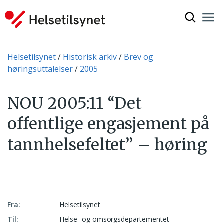
Vis søkef
Nav
Luk
Du er her:
Helsetilsynet
Historisk arkiv
Brev og
høringsuttalelser
2005
NOU 2005:11 “Det
offentlige engasjement på
tannhelsefeltet” – høring
Fra:
Helsetilsynet
Til:
Helse- og omsorgsdepartementet