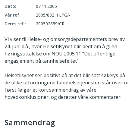
Dato:
07.11.2005
Vår ref.:
2005/832 II LPG/-
Deres ref.:
200502859/CR
Vi viser til Helse- og omsorgsdepartementets brev av
24. juni d.å., hvor Helsetilsynet blir bedt om å gi en
høringsuttalelse om NOU 2005:11 “Det offentlige
engasjement på tannhelsefeltet”.
Helsetilsynet ser positivt på at det blir satt søkelys på
de ulike utfordringene tannhelsetjenesten står overfor.
Først følger et kort sammendrag av våre
hovedkonklusjoner, og deretter våre kommentarer.
Sammendrag