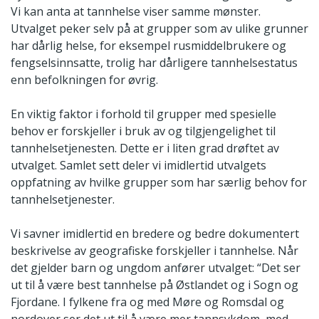
Vi kan anta at tannhelse viser samme mønster.
Utvalget peker selv på at grupper som av ulike grunner
har dårlig helse, for eksempel rusmiddelbrukere og
fengselsinnsatte, trolig har dårligere tannhelsestatus
enn befolkningen for øvrig.
En viktig faktor i forhold til grupper med spesielle
behov er forskjeller i bruk av og tilgjengelighet til
tannhelsetjenesten. Dette er i liten grad drøftet av
utvalget. Samlet sett deler vi imidlertid utvalgets
oppfatning av hvilke grupper som har særlig behov for
tannhelsetjenester.
Vi savner imidlertid en bredere og bedre dokumentert
beskrivelse av geografiske forskjeller i tannhelse. Når
det gjelder barn og ungdom anfører utvalget: “Det ser
ut til å være best tannhelse på Østlandet og i Sogn og
Fjordane. I fylkene fra og med Møre og Romsdal og
nordover ser det ut til å være mer tannsykdom, med