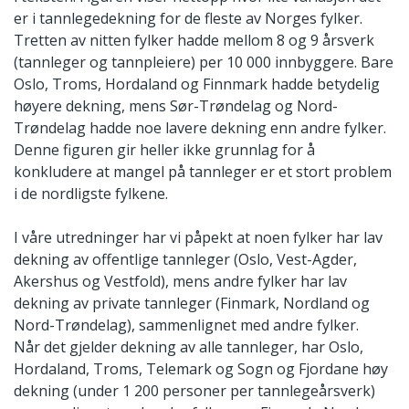
er i tannlegedekning for de fleste av Norges fylker.
Tretten av nitten fylker hadde mellom 8 og 9 årsverk
(tannleger og tannpleiere) per 10 000 innbyggere. Bare
Oslo, Troms, Hordaland og Finnmark hadde betydelig
høyere dekning, mens Sør-Trøndelag og Nord-
Trøndelag hadde noe lavere dekning enn andre fylker.
Denne figuren gir heller ikke grunnlag for å
konkludere at mangel på tannleger er et stort problem
i de nordligste fylkene.
I våre utredninger har vi påpekt at noen fylker har lav
dekning av offentlige tannleger (Oslo, Vest-Agder,
Akershus og Vestfold), mens andre fylker har lav
dekning av private tannleger (Finmark, Nordland og
Nord-Trøndelag), sammenlignet med andre fylker.
Når det gjelder dekning av alle tannleger, har Oslo,
Hordaland, Troms, Telemark og Sogn og Fjordane høy
dekning (under 1 200 personer per tannlegeårsverk)