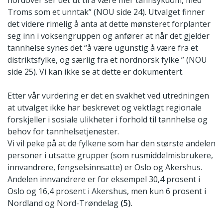
Troms som et unntak” (NOU side 24). Utvalget finner
det videre rimelig å anta at dette mønsteret forplanter
seg inn i voksengruppen og anfører at når det gjelder
tannhelse synes det “å være ugunstig å være fra et
distriktsfylke, og særlig fra et nordnorsk fylke ” (NOU
side 25). Vi kan ikke se at dette er dokumentert.
Etter vår vurdering er det en svakhet ved utredningen
at utvalget ikke har beskrevet og vektlagt regionale
forskjeller i sosiale ulikheter i forhold til tannhelse og
behov for tannhelsetjenester.
Vi vil peke på at de fylkene som har den største andelen
personer i utsatte grupper (som rusmiddelmisbrukere,
innvandrere, fengselsinnsatte) er Oslo og Akershus.
Andelen innvandrere er for eksempel 30,4 prosent i
Oslo og 16,4 prosent i Akershus, men kun 6 prosent i
Nordland og Nord-Trøndelag
(5)
.