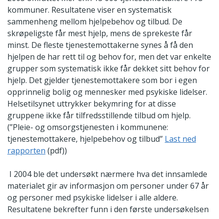
kommuner. Resultatene viser en systematisk
sammenheng mellom hjelpebehov og tilbud. De
skrøpeligste får mest hjelp, mens de sprekeste får
minst. De fleste tjenestemottakerne synes å få den
hjelpen de har rett til og behov for, men det var enkelte
grupper som systematisk ikke får dekket sitt behov for
hjelp. Det gjelder tjenestemottakere som bor i egen
opprinnelig bolig og mennesker med psykiske lidelser.
Helsetilsynet uttrykker bekymring for at disse
gruppene ikke får tilfredsstillende tilbud om hjelp.
(”Pleie- og omsorgstjenesten i kommunene:
tjenestemottakere, hjelpebehov og tilbud”
Last ned
rapporten
(pdf))
I 2004 ble det undersøkt nærmere hva det innsamlede
materialet gir av informasjon om personer under 67 år
og personer med psykiske lidelser i alle aldere.
Resultatene bekrefter funn i den første undersøkelsen