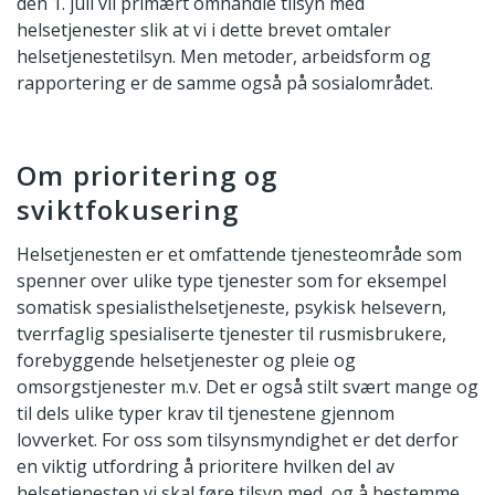
den 1. juli vil primært omhandle tilsyn med
helsetjenester slik at vi i dette brevet omtaler
helsetjenestetilsyn. Men metoder, arbeidsform og
rapportering er de samme også på sosialområdet.
Om prioritering og
sviktfokusering
Helsetjenesten er et omfattende tjenesteområde som
spenner over ulike type tjenester som for eksempel
somatisk spesialisthelsetjeneste, psykisk helsevern,
tverrfaglig spesialiserte tjenester til rusmisbrukere,
forebyggende helsetjenester og pleie og
omsorgstjenester m.v. Det er også stilt svært mange og
til dels ulike typer krav til tjenestene gjennom
lovverket. For oss som tilsynsmyndighet er det derfor
en viktig utfordring å prioritere hvilken del av
helsetjenesten vi skal føre tilsyn med, og å bestemme