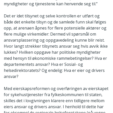
myndigheter og tjenestene kan henvende seg til.”
Det er idet tilsynet og selve kontrollen er utført og
både det enkelte tilsyn og de samlede funn skal følges
opp, at arenaen åpnes for flere potensielle aktører og
flere mulige virkemidler: Dermed vil spørsmål om
ansvarsplassering og oppgavedeling kunne blir reist.
Hvor langt strekker tilsynets ansvar seg hvis avvik ikke
lukkes? Hvilken oppgave har politiske myndigheter
med hensyn til økonomiske rammebetingelser? Hva er
departementets ansvar? Hva er Sosial- og
helsedirektoratets? Og endelig: Hva er eier og drivers
ansvar?
Med eierskapsreformen og overføringen av eierskapet
for sykehustjenester fra fylkeskommunen til staten,
skilles det i lovgivningen klarere enn tidligere mellom
eiers ansvar og drivers ansvar. I henhold til dette har
for eksempel de regionale helseforetakene (på vegne