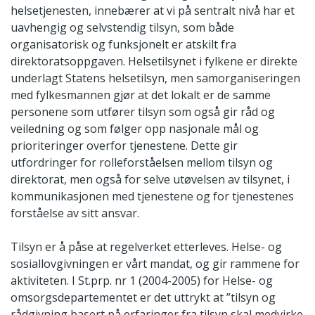
helsetjenesten, innebærer at vi på sentralt nivå har et
uavhengig og selvstendig tilsyn, som både
organisatorisk og funksjonelt er atskilt fra
direktoratsoppgaven. Helsetilsynet i fylkene er direkte
underlagt Statens helsetilsyn, men samorganiseringen
med fylkesmannen gjør at det lokalt er de samme
personene som utfører tilsyn som også gir råd og
veiledning og som følger opp nasjonale mål og
prioriteringer overfor tjenestene. Dette gir
utfordringer for rolleforståelsen mellom tilsyn og
direktorat, men også for selve utøvelsen av tilsynet, i
kommunikasjonen med tjenestene og for tjenestenes
forståelse av sitt ansvar.
Tilsyn er å påse at regelverket etterleves. Helse- og
sosiallovgivningen er vårt mandat, og gir rammene for
aktiviteten. I St.prp. nr 1 (2004-2005) for Helse- og
omsorgsdepartementet er det uttrykt at ”tilsyn og
rådgivning basert på erfaringer fra tilsyn skal medvirke