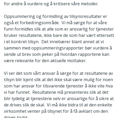
for andre å vurdere og å kritisere våre metoder.
Oppsummering og formidling av tilsynsresultater er
også et forbedringsområde. Vi må sørge for at våre
funn formidles slik at alle som er ansvarlig for tjenester
bruker resultatene, ikke bare de som har vært ettersett
i et konkret tilsyn. Det innebærer blant annet at vi
sammen med oppsummeringsrapporter bør vurdere å
sende ut brev som peker på hvordan rapportene kan
være relevante for den aktuelle mottaker.
Vi ser det som vårt ansvar å sørge for at resultatene av
tilsyn blir kjent slik at det ikke skal være mulig for noen
som har ansvar for tilsvarende tjenester å ikke vite hva
vi har funnet. Resultatene må presenteres slik at det
blir tydelig at tjenestene selv er ansvarlige for å sikre at
de drives slik de skal. Vi må ikke bidra til at den enkelte
virksomhet venter på tilsynet for å få avklart om den
drives lovlig.