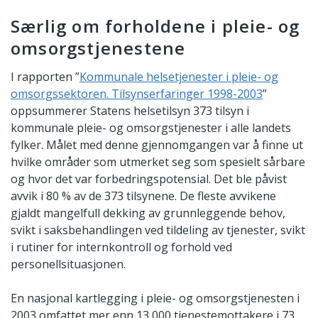
Særlig om forholdene i pleie- og
omsorgstjenestene
I rapporten ”
Kommunale helsetjenester i pleie- og
omsorgssektoren. Tilsynserfaringer 1998-2003
”
oppsummerer Statens helsetilsyn 373 tilsyn i
kommunale pleie- og omsorgstjenester i alle landets
fylker. Målet med denne gjennomgangen var å finne ut
hvilke områder som utmerket seg som spesielt sårbare
og hvor det var forbedringspotensial. Det ble påvist
avvik i 80 % av de 373 tilsynene. De fleste avvikene
gjaldt mangelfull dekking av grunnleggende behov,
svikt i saksbehandlingen ved tildeling av tjenester, svikt
i rutiner for internkontroll og forhold ved
personellsituasjonen.
En nasjonal kartlegging i pleie- og omsorgstjenesten i
2003 omfattet mer enn 13 000 tjenestemottakere i 73