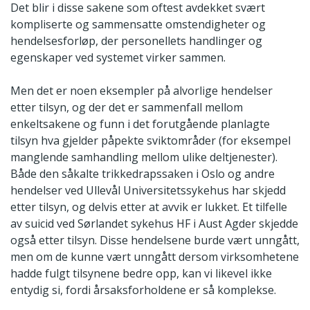
Det blir i disse sakene som oftest avdekket svært
kompliserte og sammensatte omstendigheter og
hendelsesforløp, der personellets handlinger og
egenskaper ved systemet virker sammen.
Men det er noen eksempler på alvorlige hendelser
etter tilsyn, og der det er sammenfall mellom
enkeltsakene og funn i det forutgående planlagte
tilsyn hva gjelder påpekte sviktområder (for eksempel
manglende samhandling mellom ulike deltjenester).
Både den såkalte trikkedrapssaken i Oslo og andre
hendelser ved Ullevål Universitetssykehus har skjedd
etter tilsyn, og delvis etter at avvik er lukket. Et tilfelle
av suicid ved Sørlandet sykehus HF i Aust Agder skjedde
også etter tilsyn. Disse hendelsene burde vært unngått,
men om de kunne vært unngått dersom virksomhetene
hadde fulgt tilsynene bedre opp, kan vi likevel ikke
entydig si, fordi årsaksforholdene er så komplekse.