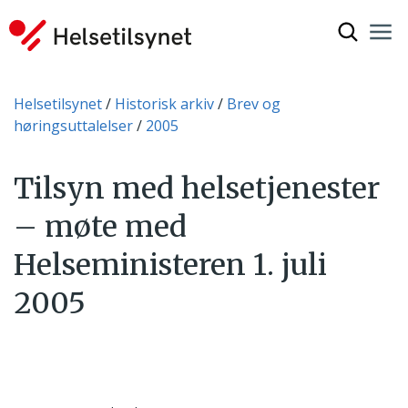
Vis søkef
Nav
Luk
Du er her:
Helsetilsynet
Historisk arkiv
Brev og
høringsuttalelser
2005
Tilsyn med helsetjenester
– møte med
Helseministeren 1. juli
2005