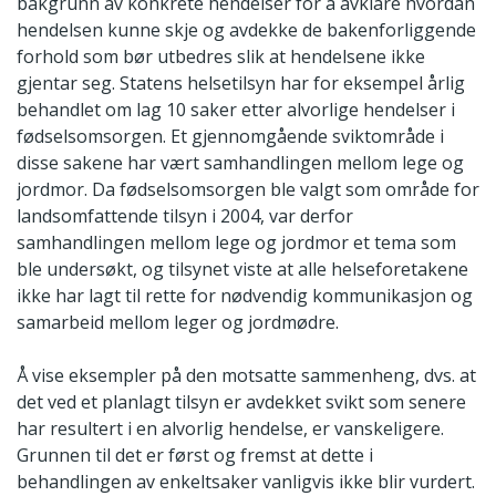
bakgrunn av konkrete hendelser for å avklare hvordan
hendelsen kunne skje og avdekke de bakenforliggende
forhold som bør utbedres slik at hendelsene ikke
gjentar seg. Statens helsetilsyn har for eksempel årlig
behandlet om lag 10 saker etter alvorlige hendelser i
fødselsomsorgen. Et gjennomgående sviktområde i
disse sakene har vært samhandlingen mellom lege og
jordmor. Da fødselsomsorgen ble valgt som område for
landsomfattende tilsyn i 2004, var derfor
samhandlingen mellom lege og jordmor et tema som
ble undersøkt, og tilsynet viste at alle helseforetakene
ikke har lagt til rette for nødvendig kommunikasjon og
samarbeid mellom leger og jordmødre.
Å vise eksempler på den motsatte sammenheng, dvs. at
det ved et planlagt tilsyn er avdekket svikt som senere
har resultert i en alvorlig hendelse, er vanskeligere.
Grunnen til det er først og fremst at dette i
behandlingen av enkeltsaker vanligvis ikke blir vurdert.