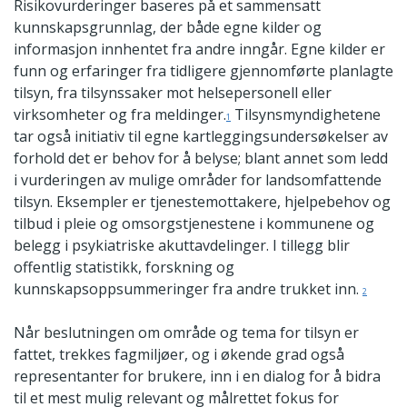
Risikovurderinger baseres på et sammensatt
kunnskapsgrunnlag, der både egne kilder og
informasjon innhentet fra andre inngår. Egne kilder er
funn og erfaringer fra tidligere gjennomførte planlagte
tilsyn, fra tilsynssaker mot helsepersonell eller
virksomheter og fra meldinger.
Tilsynsmyndighetene
1
tar også initiativ til egne kartleggingsundersøkelser av
forhold det er behov for å belyse; blant annet som ledd
i vurderingen av mulige områder for landsomfattende
tilsyn. Eksempler er tjenestemottakere, hjelpebehov og
tilbud i pleie og omsorgstjenestene i kommunene og
belegg i psykiatriske akuttavdelinger. I tillegg blir
offentlig statistikk, forskning og
kunnskapsoppsummeringer fra andre trukket inn.
2
Når beslutningen om område og tema for tilsyn er
fattet, trekkes fagmiljøer, og i økende grad også
representanter for brukere, inn i en dialog for å bidra
til et mest mulig relevant og målrettet fokus for