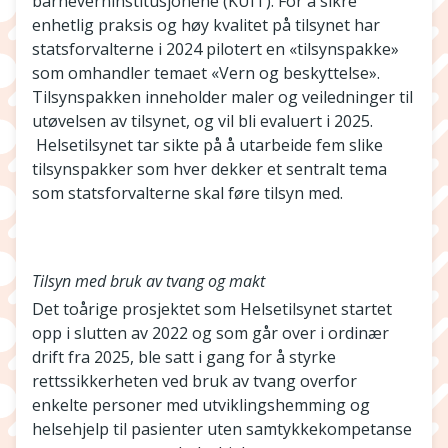
barneverninstitusjonene (KUIT). For å sikre
enhetlig praksis og høy kvalitet på tilsynet har
statsforvalterne i 2024 pilotert en «tilsynspakke»
som omhandler temaet «Vern og beskyttelse».
Tilsynspakken inneholder maler og veiledninger til
utøvelsen av tilsynet, og vil bli evaluert i 2025.
Helsetilsynet tar sikte på å utarbeide fem slike
tilsynspakker som hver dekker et sentralt tema
som statsforvalterne skal føre tilsyn med.
Tilsyn med bruk av tvang og makt
Det toårige prosjektet som Helsetilsynet startet
opp i slutten av 2022 og som går over i ordinær
drift fra 2025, ble satt i gang for å styrke
rettssikkerheten ved bruk av tvang overfor
enkelte personer med utviklingshemming og
helsehjelp til pasienter uten samtykkekompetanse