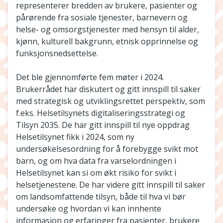
representerer bredden av brukere, pasienter og
pårørende fra sosiale tjenester, barnevern og
helse- og omsorgstjenester med hensyn til alder,
kjønn, kulturell bakgrunn, etnisk opprinnelse og
funksjonsnedsettelse.
Det ble gjennomførte fem møter i 2024.
Brukerrådet har diskutert og gitt innspill til saker
med strategisk og utviklingsrettet perspektiv, som
f.eks. Helsetilsynets digitaliseringsstrategi og
Tilsyn 2035. De har gitt innspill til nye oppdrag
Helsetilsynet fikk i 2024, som ny
undersøkelsesordning for å forebygge svikt mot
barn, og om hva data fra varselordningen i
Helsetilsynet kan si om økt risiko for svikt i
helsetjenestene. De har videre gitt innspill til saker
om landsomfattende tilsyn, både til hva vi bør
undersøke og hvordan vi kan innhente
informasjon og erfaringer fra pasienter, brukere