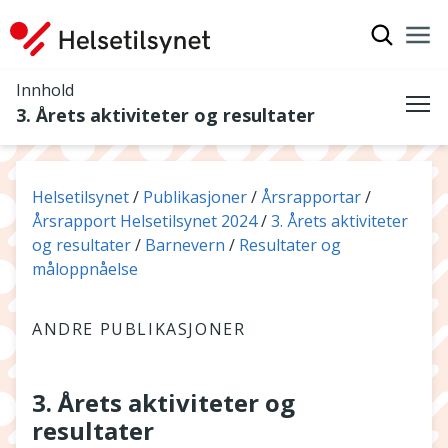
Vis søkef
Nav
Luk
Innhold
3. Årets aktiviteter og resultater
Me
Du er her:
Helsetilsynet
Publikasjoner
Årsrapportar
Årsrapport Helsetilsynet 2024
3. Årets aktiviteter
og resultater
Barnevern
Resultater og
måloppnåelse
ANDRE PUBLIKASJONER
3. Årets aktiviteter og
resultater