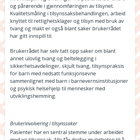
og pårørende i gjennomføringen av tilsynet.
Kvalitetsmåling i tilsynssaksbehandlingen, arbeid
knyttet til rettighetsklager og tilsyn med bruk av
tvang og makt er også blant saker brukerrådet
har gitt innspill til.
Brukerrådet har selv tatt opp saker om blant
annet ulovlig tvang og beltelegging i
sikkerhetsavdelinger, skjult tvang, tilsynspraksis
for barn med nedsatt funksjonsevne
sammenlignet med barn i barnevernsinstitusjoner
og psykisk helsehjelp til mennesker med
utviklingshemming.
Brukerinvolvering i tilsynssaker
Pasienter har en sentral stemme under arbeidet
med en tilsynssak. Alle får derfor muligheten til å