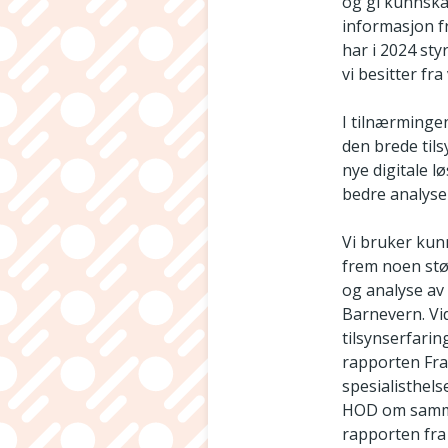
og gi kunnska
informasjon fr
har i 2024 st
vi besitter fr
I tilnærmingen
den brede tils
nye digitale l
bedre analyser
Vi bruker kunn
frem noen stø
og analyse av
Barnevern. Vi
tilsynserfarin
rapporten Frag
spesialisthels
HOD om sammen
rapporten fra 