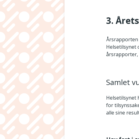
3. Året
Årsrapporten s
Helsetilsynet 
årsrapporter, 
Samlet vu
Helsetilsynet
for tilsynssak
alle sine resul