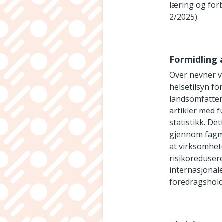
læring og for
2/2025).
Formidling 
Over nevner v
helsetilsyn f
landsomfatten
artikler med f
statistikk. De
gjennom fagme
at virksomhet
risikoredusere
internasjonal
foredragshold