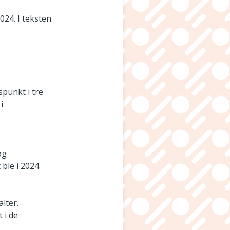
024. I teksten
spunkt i tre
i
og
 ble i 2024
lter.
 i de