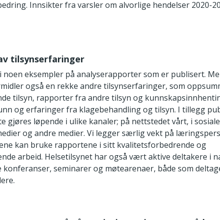
bedring. Innsikter fra varsler om alvorlige hendelser 2020-2
av tilsynserfaringer
i noen eksempler på analyserapporter som er publisert. Me
ormidler også en rekke andre tilsynserfaringer, som oppsum
de tilsyn, rapporter fra andre tilsyn og kunnskapsinnhenti
unn og erfaringer fra klagebehandling og tilsyn. I tillegg pub
tte gjøres løpende i ulike kanaler; på nettstedet vårt, i sosia
dier og andre medier. Vi legger særlig vekt på læringspersp
ene kan bruke rapportene i sitt kvalitetsforbedrende og
nde arbeid. Helsetilsynet har også vært aktive deltakere i 
e konferanser, seminarer og møtearenaer, både som delta
ere.