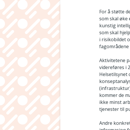
For å støtte d
som skal øke e
kunstig intel
som skal hjelp
i risikobildet
fagområdene f
Aktivitetene 
videreføres i 
Helsetilsynet
konseptanalys
(infrastruktur
kommer de ma
ikke minst ar
tjenester til 
Andre konkret