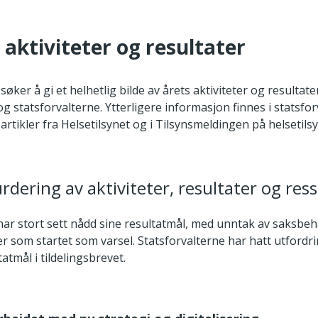
s aktiviteter og resultater
øker å gi et helhetlig bilde av årets aktiviteter og resultate
og statsforvalterne. Ytterligere informasjon finnes i statsfo
artikler fra Helsetilsynet og i Tilsynsmeldingen på helsetils
rdering av aktiviteter, resultater og res
 har stort sett nådd sine resultatmål, med unntak av saksbe
er som startet som varsel. Statsforvalterne har hatt utford
tatmål i tildelingsbrevet.