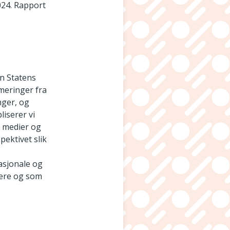
024. Rapport
n Statens
meringer fra
nger, og
liserer vi
le medier og
ektivet slik
nasjonale og
gere og som