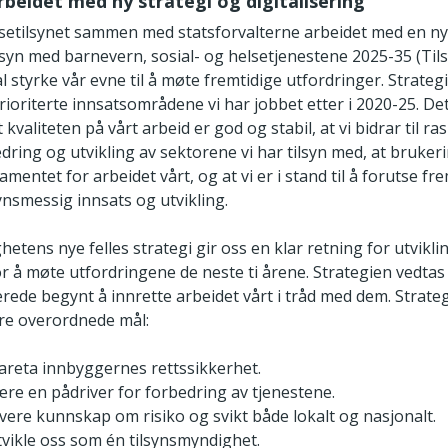
arbeidet med ny strategi og digitalisering
lsetilsynet sammen med statsforvalterne arbeidet med en ny 
ilsyn med barnevern, sosial- og helsetjenestene 2025-35 (Tils
l styrke vår evne til å møte fremtidige utfordringer. Strate
rioriterte innsatsområdene vi har jobbet etter i 2020-25. Det v
t kvaliteten på vårt arbeid er god og stabil, at vi bidrar til r
dring og utvikling av sektorene vi har tilsyn med, at bruker
amentet for arbeidet vårt, og at vi er i stand til å forutse fr
ynsmessig innsats og utvikling.
etens nye felles strategi gir oss en klar retning for utvikli
or å møte utfordringene de neste ti årene. Strategien vedtas
erede begynt å innrette arbeidet vårt i tråd med dem. Strate
fire overordnede mål:
ivareta innbyggernes rettssikkerhet.
være en pådriver for forbedring av tjenestene.
levere kunnskap om risiko og svikt både lokalt og nasjonalt.
utvikle oss som én tilsynsmyndighet.