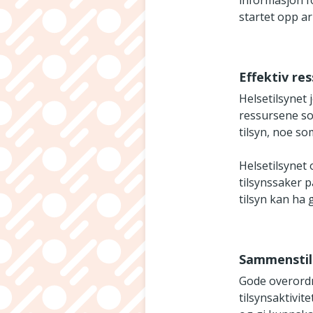
informasjon fo
startet opp a
Effektiv re
Helsetilsynet 
ressursene som 
tilsyn, noe so
Helsetilsynet 
tilsynssaker p
tilsyn kan ha 
Sammenstill
Gode overordn
tilsynsaktivite