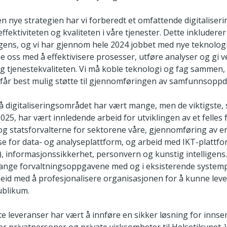
en nye strategien har vi forberedt et omfattende digitaliser
ffektiviteten og kvaliteten i våre tjenester. Dette inkludere
ligens, og vi har gjennom hele 2024 jobbet med nye teknolog
e oss med å effektivisere prosesser, utføre analyser og gi ve
 og tjenestekvaliteten. Vi må koble teknologi og fag sammen, 
år best mulig støtte til gjennomføringen av samfunnsoppd
på digitaliseringsområdet har vært mange, men de viktigste
2025, har vært innledende arbeid for utviklingen av et felles
 og statsforvalterne for sektorene våre, gjennomføring av e
e for data- og analyseplattform, og arbeid med IKT-plattf
), informasjonssikkerhet, personvern og kunstig intelligens. 
nge forvaltningsoppgavene med og i eksisterende systemp
beid med å profesjonalisere organisasjonen for å kunne lev
publikum.
e leveranser har vært å innføre en sikker løsning for innse