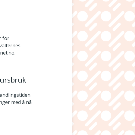
r for
rvalternes
ynet.no.
sursbruk
handlingstiden
ringer med å nå