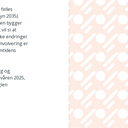
felles
yn 2035).
gien bygger
il si at
aske endringer
involvering er
emtidens
ng og
 våren 2025,
gien