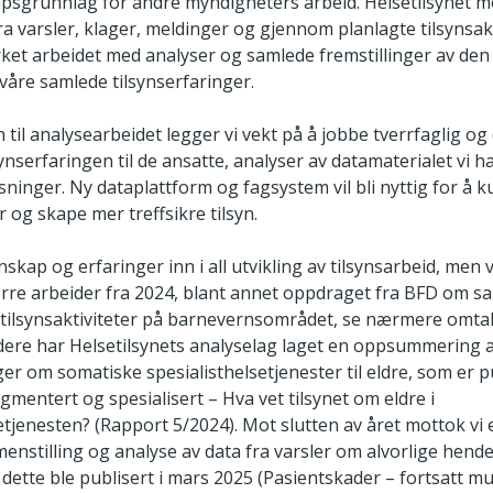
psgrunnlag for andre myndigheters arbeid. Helsetilsynet 
a varsler, klager, meldinger og gjennom planlagte tilsynsakti
yrket arbeidet med analyser og samlede fremstillinger av d
a våre samlede tilsynserfaringer.
 til analysearbeidet legger vi vekt på å jobbe tverrfaglig og
ynserfaringen til de ansatte, analyser av datamaterialet vi ha
øsninger. Ny dataplattform og fagsystem vil bli nyttig for å 
 og skape mer treffsikre tilsyn.
skap og erfaringer inn i all utvikling av tilsynsarbeid, men 
rre arbeider fra 2024, blant annet oppdraget fra BFD om s
 tilsynsaktiviteter på barnevernsområdet, se nærmere omta
dere har Helsetilsynets analyselag laget en oppsummering 
ger om somatiske spesialisthelsetjenester til eldre, som er pu
mentert og spesialisert – Hva vet tilsynet om eldre i
etjenesten? (Rapport 5/2024). Mot slutten av året mottok vi
stilling og analyse av data fra varsler om alvorlige hende
dette ble publisert i mars 2025 (Pasientskader – fortsatt mu