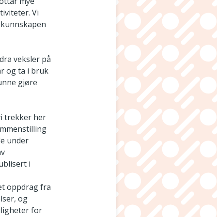
mottar mye
viteter. Vi
en kunnskapen
 dra veksler på
r og ta i bruk
kunne gjøre
vi trekker her
ammenstilling
le under
av
blisert i
 et oppdrag fra
lser, og
ligheter for