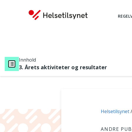
REGEL
Innhold
3. Årets aktiviteter og resultater
Du er her:
Helsetilsynet
ANDRE PUB