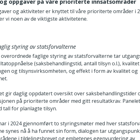
 og oppgaver på våre prioriterte innsatsområder
ver og aktiviteter er knyttet til våre prioriterte områder i 2
r vi noen av de viktigste aktivitetene.
glig styring av statsforvalterne
 overordnede faglige styring av statsforvalterne tar utgang
tatoppnåelse (saksbehandlingstid, antall tilsyn o.l.), kvalitet 
gen og tilsynsvirksomheten, og effekt i form av kvalitet og
het.
et gir daglig oppdatert oversikt over saksbehandlingstider 
jonen på prioriterte områder med gitt resultatkrav. Panelet
tall for planlagte tilsyn.
 har i 2024 gjennomført to styringsmøter med hver statsforva
e synes nå å ha funnet sin form, dialogen tar utgangspunkt
mrådene i tildelingsbrevet og embetenes egenvurdering av