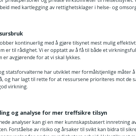
r privatpersoner og private virksomheter til Helsetilsynet. 
rbeid med kartlegging av rettighetsklager i helse- og omsor
ssursbruk
jobber kontinuerlig med å gjøre tilsynet mest mulig effektiv
er til rådighet. Vi er opptatt av å få til både et virkningsful
m er avgjørende for at vi skal lykkes.
og statsforvalterne har utviklet mer formålstjenlige måter 
å, og har lagt til rette for at ressursene prioriteres mot de
god virkning.
ing og analyse for mer treffsikre tilsyn
ede analyser kan gi en mer kunnskapsbasert innretning a
ten. Forståelse av risiko og årsaker til svikt kan bidra til sik