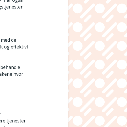
Vi har også
gstjenesten.
t med de
lt og effektivt
å behandle
 sakene hvor
v
rere tjenester