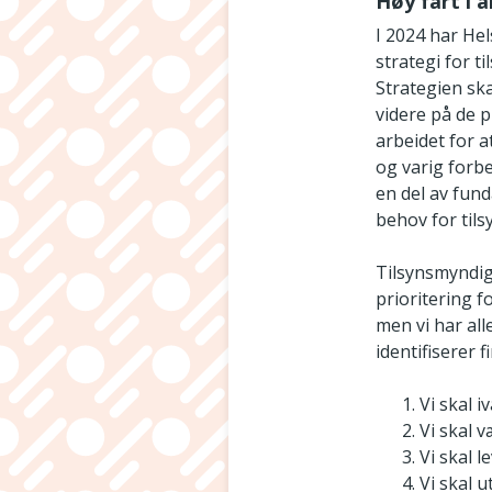
Høy fart i 
I 2024 har He
strategi for t
Strategien ska
videre på de p
arbeidet for a
og varig forbe
en del av fund
behov for tils
Tilsynsmyndigh
prioritering f
men vi har all
identifiserer 
Vi skal 
Vi skal 
Vi skal 
Vi skal 