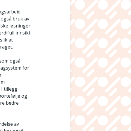
ingsarbeid
r også bruk av
iske løsninger
rdifull innsikt
slik at
raget.
, som også
 fagsystem for
n
orm
I tillegg
ortefølje og
ere bedre
ndelse av