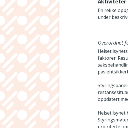
Aktiviteter
En rekke oppga
under beskrive
Overordnet fa
Helsetilsynets
faktorer: Resul
saksbehandlin
pasientsikker
Styringspanel
restansesituas
oppdatert med 
Helsetilsynet
Styringsmøten
prioriterte o