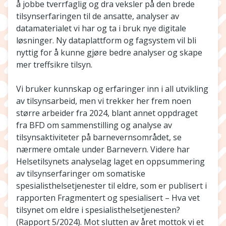
å jobbe tverrfaglig og dra veksler på den brede
tilsynserfaringen til de ansatte, analyser av
datamaterialet vi har og ta i bruk nye digitale
løsninger. Ny dataplattform og fagsystem vil bli
nyttig for å kunne gjøre bedre analyser og skape
mer treffsikre tilsyn.
Vi bruker kunnskap og erfaringer inn i all utvikling
av tilsynsarbeid, men vi trekker her frem noen
større arbeider fra 2024, blant annet oppdraget
fra BFD om sammenstilling og analyse av
tilsynsaktiviteter på barnevernsområdet, se
nærmere omtale under Barnevern. Videre har
Helsetilsynets analyselag laget en oppsummering
av tilsynserfaringer om somatiske
spesialisthelsetjenester til eldre, som er publisert i
rapporten Fragmentert og spesialisert – Hva vet
tilsynet om eldre i spesialisthelsetjenesten?
(Rapport 5/2024). Mot slutten av året mottok vi et