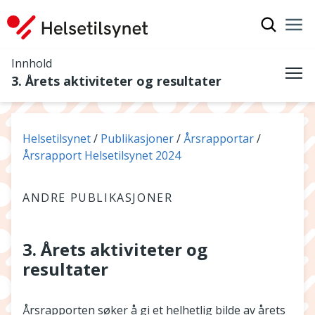
Vis søkef
Nav
Luk
Innhold
3. Årets aktiviteter og resultater
Me
Du er her:
Helsetilsynet
Publikasjoner
Årsrapportar
Årsrapport Helsetilsynet 2024
ANDRE PUBLIKASJONER
3. Årets aktiviteter og
resultater
Årsrapporten søker å gi et helhetlig bilde av årets