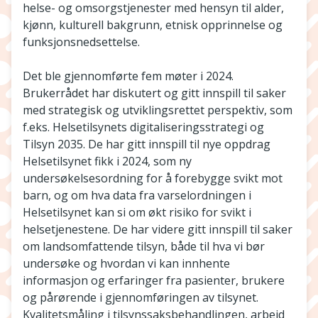
helse- og omsorgstjenester med hensyn til alder,
kjønn, kulturell bakgrunn, etnisk opprinnelse og
funksjonsnedsettelse.
Det ble gjennomførte fem møter i 2024.
Brukerrådet har diskutert og gitt innspill til saker
med strategisk og utviklingsrettet perspektiv, som
f.eks. Helsetilsynets digitaliseringsstrategi og
Tilsyn 2035. De har gitt innspill til nye oppdrag
Helsetilsynet fikk i 2024, som ny
undersøkelsesordning for å forebygge svikt mot
barn, og om hva data fra varselordningen i
Helsetilsynet kan si om økt risiko for svikt i
helsetjenestene. De har videre gitt innspill til saker
om landsomfattende tilsyn, både til hva vi bør
undersøke og hvordan vi kan innhente
informasjon og erfaringer fra pasienter, brukere
og pårørende i gjennomføringen av tilsynet.
Kvalitetsmåling i tilsynssaksbehandlingen, arbeid