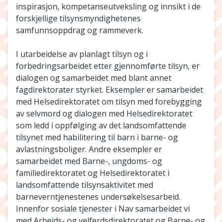
inspirasjon, kompetanseutveksling og innsikt i de
forskjellige tilsynsmyndighetenes
samfunnsoppdrag og rammeverk.
I utarbeidelse av planlagt tilsyn og i
forbedringsarbeidet etter gjennomførte tilsyn, er
dialogen og samarbeidet med blant annet
fagdirektorater styrket. Eksempler er samarbeidet
med Helsedirektoratet om tilsyn med forebygging
av selvmord og dialogen med Helsedirektoratet
som ledd i oppfølging av det landsomfattende
tilsynet med habilitering til barn i barne- og
avlastningsboliger. Andre eksempler er
samarbeidet med Barne-, ungdoms- og
familiedirektoratet og Helsedirektoratet i
landsomfattende tilsynsaktivitet med
barneverntjenestenes undersøkelsesarbeid.
Innenfor sosiale tjenester i Nav samarbeidet vi
med Arbeids- og velferdsdirektoratet og Barne- og