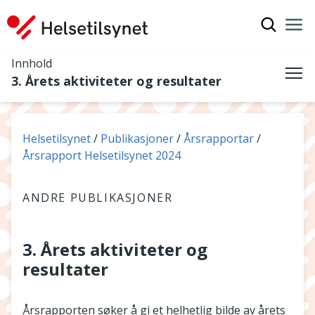
Vis søkef
Nav
Luk
Innhold
3. Årets aktiviteter og resultater
Me
Du er her:
Helsetilsynet
Publikasjoner
Årsrapportar
Årsrapport Helsetilsynet 2024
ANDRE PUBLIKASJONER
3. Årets aktiviteter og
resultater
Årsrapporten søker å gi et helhetlig bilde av årets