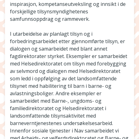
inspirasjon, kompetanseutveksling og innsikt i de
forskjellige tilsynsmyndighetenes
samfunnsoppdrag og rammeverk.
I utarbeidelse av planlagt tilsyn og i
forbedringsarbeidet etter gjennomførte tilsyn, er
dialogen og samarbeidet med blant annet
fagdirektorater styrket. Eksempler er samarbeidet
med Helsedirektoratet om tilsyn med forebygging
av selvmord og dialogen med Helsedirektoratet
som ledd i oppfølging av det landsomfattende
tilsynet med habilitering til barn i barne- og
avlastningsboliger. Andre eksempler er
samarbeidet med Barne-, ungdoms- og
familiedirektoratet og Helsedirektoratet i
landsomfattende tilsynsaktivitet med
barneverntjenestenes undersøkelsesarbeid.
Innenfor sosiale tjenester i Nav samarbeidet vi
med Arbeids- og velferdsdirektoratet og Barne- og