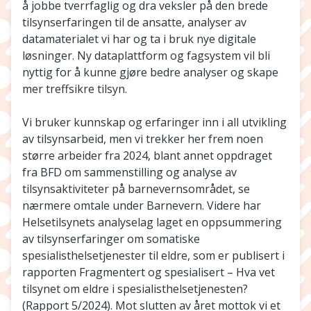
å jobbe tverrfaglig og dra veksler på den brede
tilsynserfaringen til de ansatte, analyser av
datamaterialet vi har og ta i bruk nye digitale
løsninger. Ny dataplattform og fagsystem vil bli
nyttig for å kunne gjøre bedre analyser og skape
mer treffsikre tilsyn.
Vi bruker kunnskap og erfaringer inn i all utvikling
av tilsynsarbeid, men vi trekker her frem noen
større arbeider fra 2024, blant annet oppdraget
fra BFD om sammenstilling og analyse av
tilsynsaktiviteter på barnevernsområdet, se
nærmere omtale under Barnevern. Videre har
Helsetilsynets analyselag laget en oppsummering
av tilsynserfaringer om somatiske
spesialisthelsetjenester til eldre, som er publisert i
rapporten Fragmentert og spesialisert – Hva vet
tilsynet om eldre i spesialisthelsetjenesten?
(Rapport 5/2024). Mot slutten av året mottok vi et