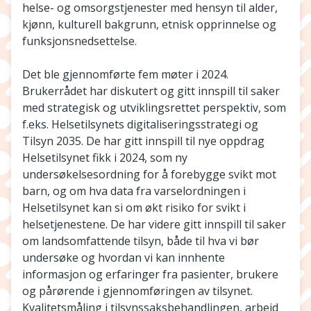
helse- og omsorgstjenester med hensyn til alder,
kjønn, kulturell bakgrunn, etnisk opprinnelse og
funksjonsnedsettelse.
Det ble gjennomførte fem møter i 2024.
Brukerrådet har diskutert og gitt innspill til saker
med strategisk og utviklingsrettet perspektiv, som
f.eks. Helsetilsynets digitaliseringsstrategi og
Tilsyn 2035. De har gitt innspill til nye oppdrag
Helsetilsynet fikk i 2024, som ny
undersøkelsesordning for å forebygge svikt mot
barn, og om hva data fra varselordningen i
Helsetilsynet kan si om økt risiko for svikt i
helsetjenestene. De har videre gitt innspill til saker
om landsomfattende tilsyn, både til hva vi bør
undersøke og hvordan vi kan innhente
informasjon og erfaringer fra pasienter, brukere
og pårørende i gjennomføringen av tilsynet.
Kvalitetsmåling i tilsynssaksbehandlingen, arbeid