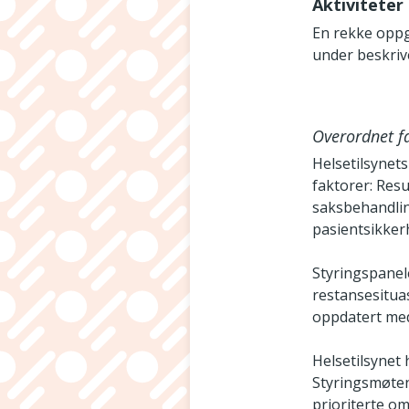
Aktiviteter
En rekke oppga
under beskrive
Overordnet fa
Helsetilsynets
faktorer: Resul
saksbehandlin
pasientsikker
Styringspanel
restansesituas
oppdatert med 
Helsetilsynet
Styringsmøten
prioriterte o