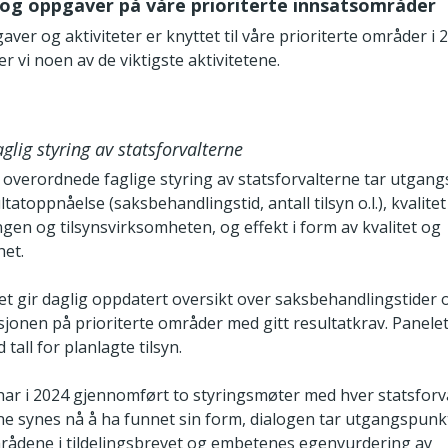
 og oppgaver på våre prioriterte innsatsområder
ver og aktiviteter er knyttet til våre prioriterte områder i 2
r vi noen av de viktigste aktivitetene.
glig styring av statsforvalterne
 overordnede faglige styring av statsforvalterne tar utgang
tatoppnåelse (saksbehandlingstid, antall tilsyn o.l.), kvalitet 
gen og tilsynsvirksomheten, og effekt i form av kvalitet og
het.
et gir daglig oppdatert oversikt over saksbehandlingstider 
jonen på prioriterte områder med gitt resultatkrav. Panelet
tall for planlagte tilsyn.
 har i 2024 gjennomført to styringsmøter med hver statsforva
e synes nå å ha funnet sin form, dialogen tar utgangspunkt
mrådene i tildelingsbrevet og embetenes egenvurdering av