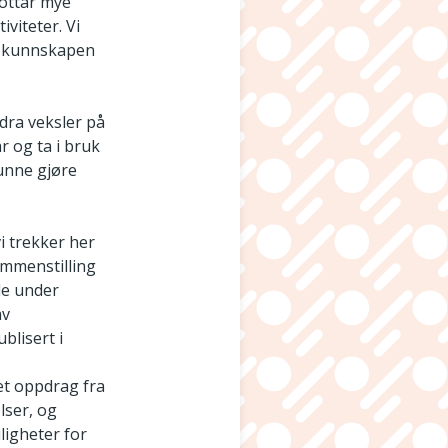
mottar mye
viteter. Vi
en kunnskapen
 dra veksler på
r og ta i bruk
kunne gjøre
vi trekker her
ammenstilling
le under
av
blisert i
 et oppdrag fra
lser, og
ligheter for