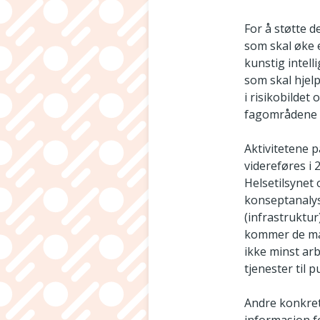
For å støtte d
som skal øke e
kunstig intel
som skal hjelp
i risikobildet
fagområdene f
Aktivitetene 
videreføres i 
Helsetilsynet
konseptanalys
(infrastruktur
kommer de ma
ikke minst ar
tjenester til 
Andre konkret