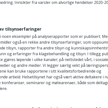
bedring. Innsikter fra varsler om alvorlige hendelser 2020-2
av tilsynserfaringer
i noen eksempler på analyserapporter som er publisert. Me
ormidler også en rekke andre tilsynserfaringer, som oppsum
de tilsyn, rapporter fra andre tilsyn og kunnskapsinnhenti
unn og erfaringer fra klagebehandling og tilsyn. I tillegg pub
tte gjøres løpende i ulike kanaler; på nettstedet vårt, i sosia
dier og andre medier. Vi legger særlig vekt på læringspersp
ene kan bruke rapportene i sitt kvalitetsforbedrende og
nde arbeid. Helsetilsynet har også vært aktive deltakere i 
e konferanser, seminarer og møtearenaer, både som delta
ere.