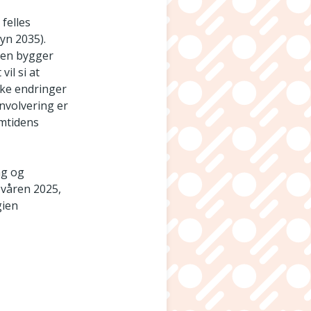
felles
yn 2035).
gien bygger
il si at
aske endringer
involvering er
emtidens
ng og
 våren 2025,
gien