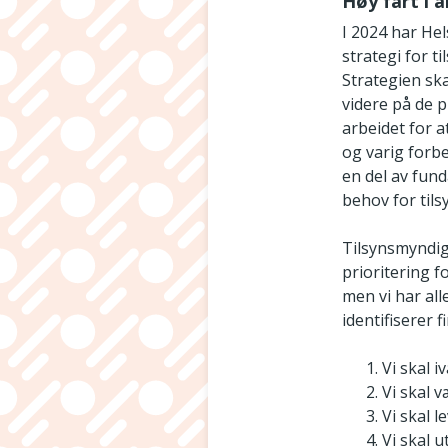
Høy fart i 
I 2024 har He
strategi for t
Strategien ska
videre på de p
arbeidet for a
og varig forbe
en del av fund
behov for tils
Tilsynsmyndigh
prioritering f
men vi har all
identifiserer 
Vi skal 
Vi skal 
Vi skal 
Vi skal 