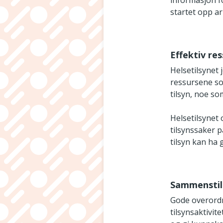
informasjon fo
startet opp a
Effektiv re
Helsetilsynet 
ressursene som 
tilsyn, noe so
Helsetilsynet 
tilsynssaker p
tilsyn kan ha 
Sammenstill
Gode overordn
tilsynsaktivite