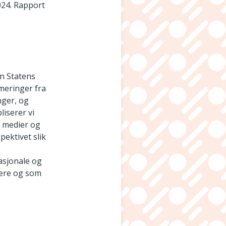
024. Rapport
n Statens
meringer fra
nger, og
liserer vi
le medier og
ektivet slik
nasjonale og
gere og som