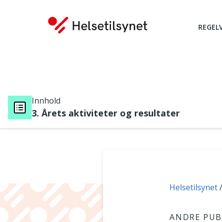
REGEL
Innhold
3. Årets aktiviteter og resultater
Du er her:
Helsetilsynet
ANDRE PUB