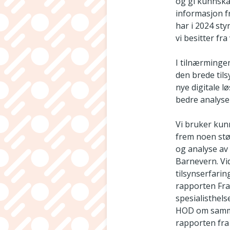
og gi kunnska
informasjon fr
har i 2024 st
vi besitter fr
I tilnærmingen
den brede tils
nye digitale l
bedre analyser
Vi bruker kunn
frem noen stø
og analyse av
Barnevern. Vi
tilsynserfarin
rapporten Frag
spesialisthels
HOD om sammen
rapporten fra 