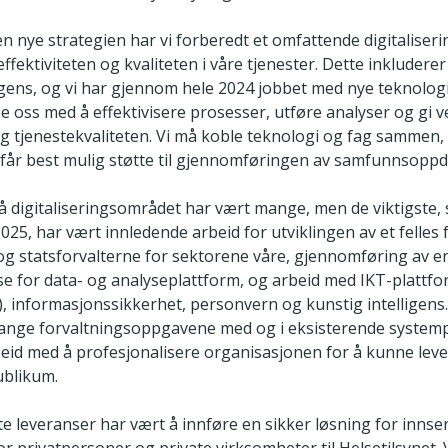
en nye strategien har vi forberedt et omfattende digitaliser
ffektiviteten og kvaliteten i våre tjenester. Dette inkludere
ligens, og vi har gjennom hele 2024 jobbet med nye teknolog
e oss med å effektivisere prosesser, utføre analyser og gi ve
 og tjenestekvaliteten. Vi må koble teknologi og fag sammen, 
år best mulig støtte til gjennomføringen av samfunnsoppd
på digitaliseringsområdet har vært mange, men de viktigste
2025, har vært innledende arbeid for utviklingen av et felles
 og statsforvalterne for sektorene våre, gjennomføring av e
e for data- og analyseplattform, og arbeid med IKT-plattf
), informasjonssikkerhet, personvern og kunstig intelligens. 
nge forvaltningsoppgavene med og i eksisterende systemp
beid med å profesjonalisere organisasjonen for å kunne lev
publikum.
e leveranser har vært å innføre en sikker løsning for innse