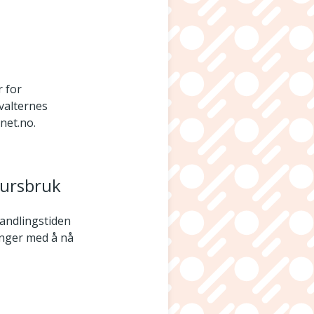
r for
rvalternes
ynet.no.
sursbruk
handlingstiden
ringer med å nå