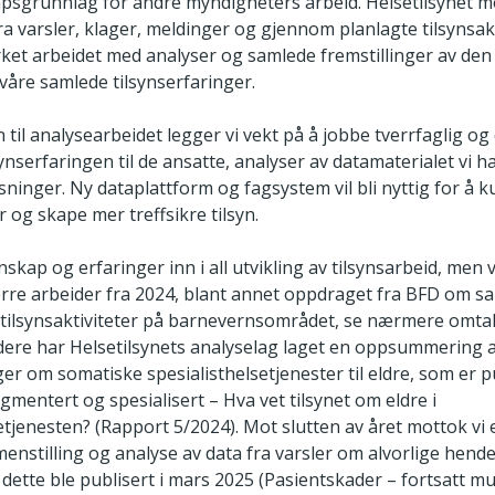
psgrunnlag for andre myndigheters arbeid. Helsetilsynet 
a varsler, klager, meldinger og gjennom planlagte tilsynsakti
yrket arbeidet med analyser og samlede fremstillinger av d
a våre samlede tilsynserfaringer.
 til analysearbeidet legger vi vekt på å jobbe tverrfaglig og
ynserfaringen til de ansatte, analyser av datamaterialet vi ha
øsninger. Ny dataplattform og fagsystem vil bli nyttig for å 
 og skape mer treffsikre tilsyn.
skap og erfaringer inn i all utvikling av tilsynsarbeid, men 
rre arbeider fra 2024, blant annet oppdraget fra BFD om s
 tilsynsaktiviteter på barnevernsområdet, se nærmere omta
dere har Helsetilsynets analyselag laget en oppsummering 
ger om somatiske spesialisthelsetjenester til eldre, som er pu
mentert og spesialisert – Hva vet tilsynet om eldre i
etjenesten? (Rapport 5/2024). Mot slutten av året mottok vi
stilling og analyse av data fra varsler om alvorlige hende
dette ble publisert i mars 2025 (Pasientskader – fortsatt mu