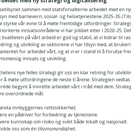
arbeidet med ny strategi og digitalisering
lsetilsynet sammen med statsforvalterne arbeidet med en ny 
ilsyn med barnevern, sosial- og helsetjenestene 2025-35 (Tils
l styrke vår evne til å møte fremtidige utfordringer. Strate
rioriterte innsatsområdene vi har jobbet etter i 2020-25. Det v
t kvaliteten på vårt arbeid er god og stabil, at vi bidrar til r
dring og utvikling av sektorene vi har tilsyn med, at bruker
amentet for arbeidet vårt, og at vi er i stand til å forutse fr
ynsmessig innsats og utvikling.
etens nye felles strategi gir oss en klar retning for utvikli
or å møte utfordringene de neste ti årene. Strategien vedtas
erede begynt å innrette arbeidet vårt i tråd med dem. Strate
fire overordnede mål:
ivareta innbyggernes rettssikkerhet.
være en pådriver for forbedring av tjenestene.
levere kunnskap om risiko og svikt både lokalt og nasjonalt.
utvikle oss som én tilsynsmyndighet.