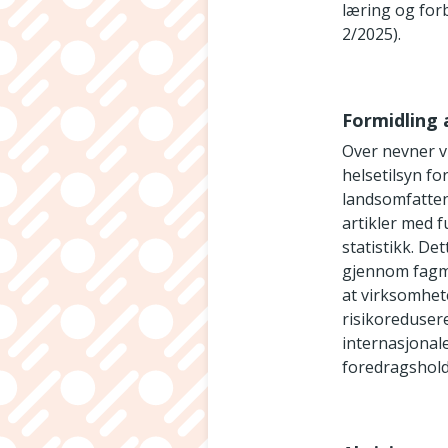
læring og for
2/2025).
Formidling 
Over nevner v
helsetilsyn f
landsomfatten
artikler med f
statistikk. De
gjennom fagme
at virksomhet
risikoredusere
internasjonal
foredragshold