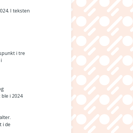
024. I teksten
spunkt i tre
i
og
 ble i 2024
lter.
 i de