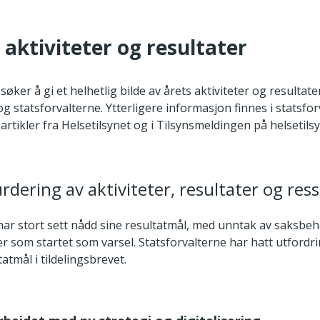
s aktiviteter og resultater
øker å gi et helhetlig bilde av årets aktiviteter og resultate
og statsforvalterne. Ytterligere informasjon finnes i statsfo
artikler fra Helsetilsynet og i Tilsynsmeldingen på helsetils
rdering av aktiviteter, resultater og res
 har stort sett nådd sine resultatmål, med unntak av saksbe
er som startet som varsel. Statsforvalterne har hatt utford
tatmål i tildelingsbrevet.