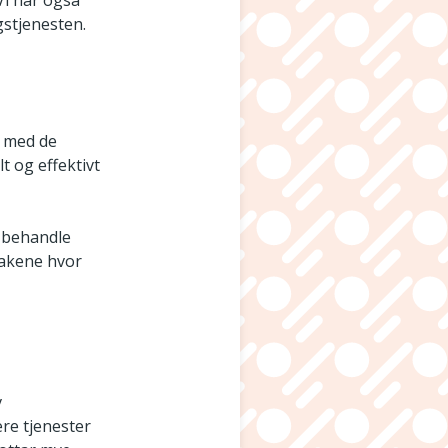
Vi har også
gstjenesten.
t med de
lt og effektivt
å behandle
 sakene hvor
v
rere tjenester