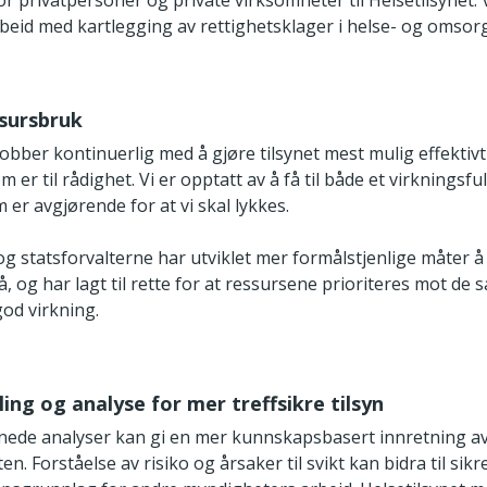
r privatpersoner og private virksomheter til Helsetilsynet. 
rbeid med kartlegging av rettighetsklager i helse- og omsor
ssursbruk
jobber kontinuerlig med å gjøre tilsynet mest mulig effektiv
er til rådighet. Vi er opptatt av å få til både et virkningsful
m er avgjørende for at vi skal lykkes.
og statsforvalterne har utviklet mer formålstjenlige måter 
å, og har lagt til rette for at ressursene prioriteres mot de
god virkning.
ing og analyse for mer treffsikre tilsyn
ede analyser kan gi en mer kunnskapsbasert innretning a
ten. Forståelse av risiko og årsaker til svikt kan bidra til sik