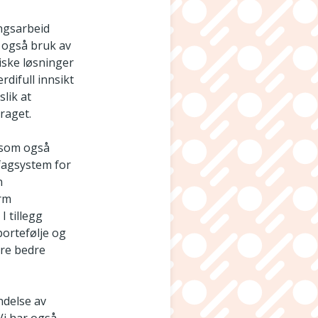
ingsarbeid
r også bruk av
iske løsninger
rdifull innsikt
slik at
raget.
, som også
 fagsystem for
n
orm
I tillegg
ortefølje og
ere bedre
ndelse av