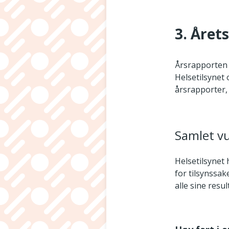
3. Året
Årsrapporten s
Helsetilsynet 
årsrapporter, 
Samlet vu
Helsetilsynet
for tilsynssak
alle sine resul