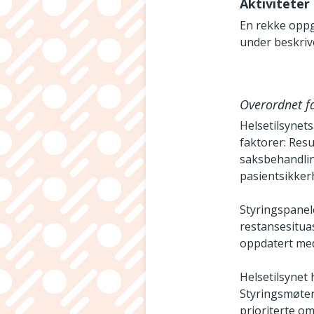
Aktiviteter
En rekke oppga
under beskrive
Overordnet fa
Helsetilsynets
faktorer: Resul
saksbehandlin
pasientsikker
Styringspanel
restansesituas
oppdatert med 
Helsetilsynet
Styringsmøten
prioriterte o