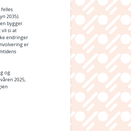
felles
yn 2035).
gien bygger
il si at
aske endringer
involvering er
emtidens
ng og
 våren 2025,
gien