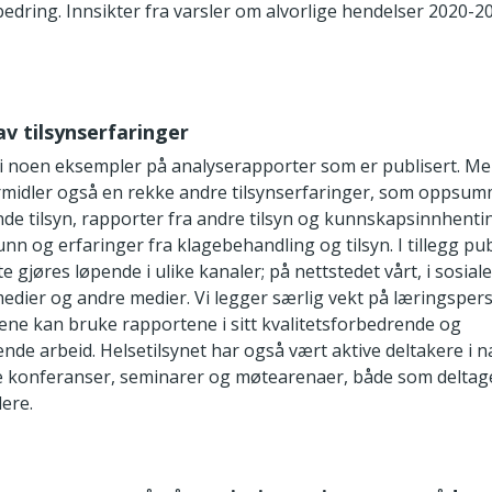
bedring. Innsikter fra varsler om alvorlige hendelser 2020-2
av tilsynserfaringer
i noen eksempler på analyserapporter som er publisert. Me
ormidler også en rekke andre tilsynserfaringer, som oppsum
de tilsyn, rapporter fra andre tilsyn og kunnskapsinnhenti
unn og erfaringer fra klagebehandling og tilsyn. I tillegg pub
tte gjøres løpende i ulike kanaler; på nettstedet vårt, i sosia
dier og andre medier. Vi legger særlig vekt på læringspersp
ene kan bruke rapportene i sitt kvalitetsforbedrende og
nde arbeid. Helsetilsynet har også vært aktive deltakere i 
e konferanser, seminarer og møtearenaer, både som delta
ere.