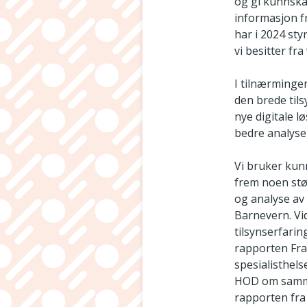
og gi kunnska
informasjon fr
har i 2024 st
vi besitter fr
I tilnærmingen
den brede tils
nye digitale l
bedre analyser
Vi bruker kunn
frem noen stø
og analyse av
Barnevern. Vi
tilsynserfarin
rapporten Frag
spesialisthels
HOD om sammen
rapporten fra 