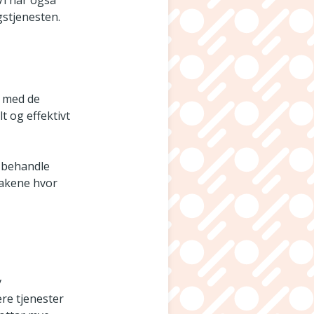
Vi har også
gstjenesten.
t med de
lt og effektivt
å behandle
 sakene hvor
v
rere tjenester