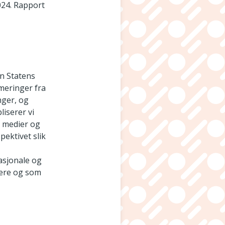
024. Rapport
n Statens
meringer fra
nger, og
liserer vi
le medier og
ektivet slik
nasjonale og
gere og som