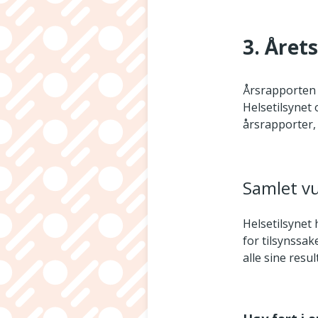
3. Året
Årsrapporten s
Helsetilsynet 
årsrapporter, 
Samlet vu
Helsetilsynet
for tilsynssak
alle sine resul