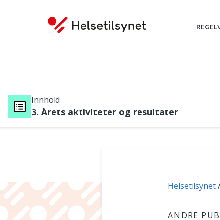
REGEL
Innhold
3. Årets aktiviteter og resultater
Du er her:
Helsetilsynet
ANDRE PUB