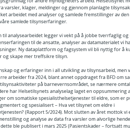
psgrunnlag for andre myndigheters arbeid. Helsetilsynet 
a varsler, klager, meldinger og gjennom planlagte tilsynsakti
yrket arbeidet med analyser og samlede fremstillinger av d
a våre samlede tilsynserfaringer.
 til analysearbeidet legger vi vekt på å jobbe tverrfaglig og
ynserfaringen til de ansatte, analyser av datamaterialet vi ha
øsninger. Ny dataplattform og fagsystem vil bli nyttig for å 
 og skape mer treffsikre tilsyn.
skap og erfaringer inn i all utvikling av tilsynsarbeid, men 
rre arbeider fra 2024, blant annet oppdraget fra BFD om s
 tilsynsaktiviteter på barnevernsområdet, se nærmere omta
dere har Helsetilsynets analyselag laget en oppsummering 
ger om somatiske spesialisthelsetjenester til eldre, som er pu
mentert og spesialisert – Hva vet tilsynet om eldre i
etjenesten? (Rapport 5/2024). Mot slutten av året mottok vi
stilling og analyse av data fra varsler om alvorlige hende
dette ble publisert i mars 2025 (Pasientskader – fortsatt mu