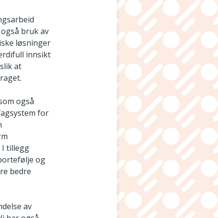
ingsarbeid
r også bruk av
iske løsninger
rdifull innsikt
slik at
raget.
, som også
 fagsystem for
n
orm
I tillegg
ortefølje og
ere bedre
ndelse av