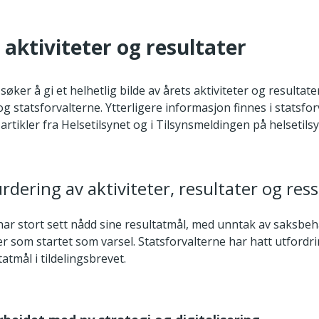
s aktiviteter og resultater
øker å gi et helhetlig bilde av årets aktiviteter og resultate
og statsforvalterne. Ytterligere informasjon finnes i statsfo
artikler fra Helsetilsynet og i Tilsynsmeldingen på helsetils
rdering av aktiviteter, resultater og res
 har stort sett nådd sine resultatmål, med unntak av saksbe
er som startet som varsel. Statsforvalterne har hatt utford
tatmål i tildelingsbrevet.