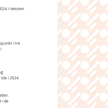
024. I teksten
spunkt i tre
i
og
 ble i 2024
lter.
 i de