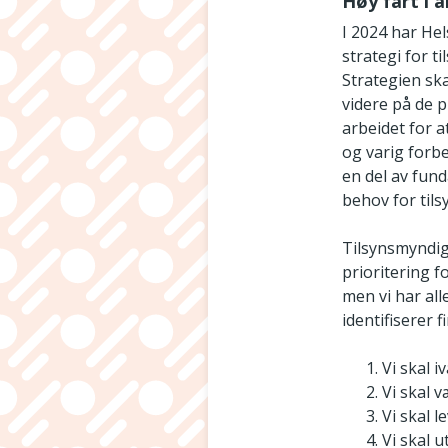
Høy fart i 
I 2024 har He
strategi for t
Strategien ska
videre på de p
arbeidet for a
og varig forbe
en del av fund
behov for tils
Tilsynsmyndigh
prioritering f
men vi har all
identifiserer 
Vi skal 
Vi skal 
Vi skal 
Vi skal 