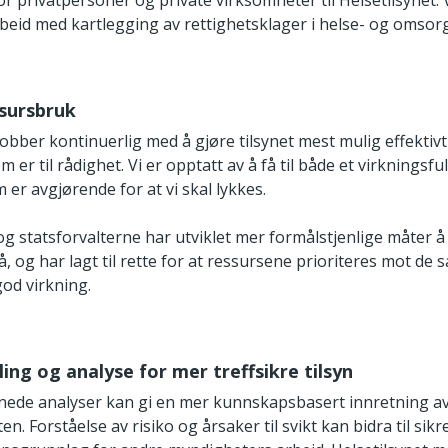
r privatpersoner og private virksomheter til Helsetilsynet. 
rbeid med kartlegging av rettighetsklager i helse- og omsor
ssursbruk
jobber kontinuerlig med å gjøre tilsynet mest mulig effektiv
er til rådighet. Vi er opptatt av å få til både et virkningsful
m er avgjørende for at vi skal lykkes.
og statsforvalterne har utviklet mer formålstjenlige måter 
å, og har lagt til rette for at ressursene prioriteres mot de
god virkning.
ing og analyse for mer treffsikre tilsyn
ede analyser kan gi en mer kunnskapsbasert innretning a
ten. Forståelse av risiko og årsaker til svikt kan bidra til sik