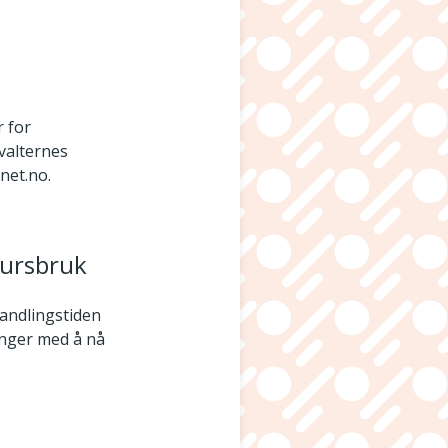
r for
rvalternes
ynet.no.
sursbruk
handlingstiden
ringer med å nå