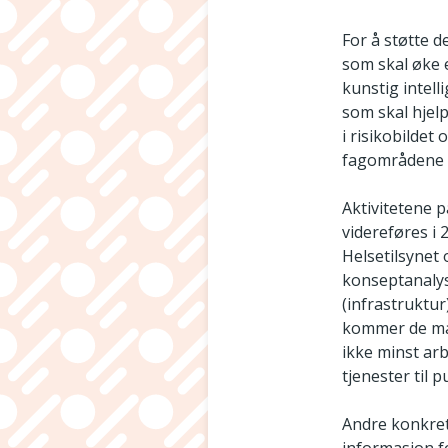
For å støtte d
som skal øke e
kunstig intel
som skal hjelp
i risikobildet
fagområdene f
Aktivitetene 
videreføres i 
Helsetilsynet
konseptanalys
(infrastruktur
kommer de ma
ikke minst ar
tjenester til 
Andre konkret