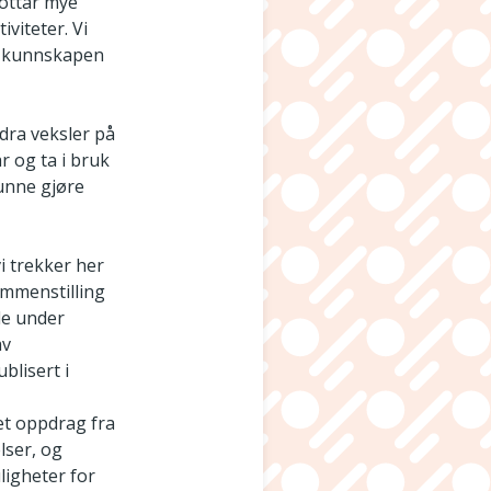
mottar mye
viteter. Vi
en kunnskapen
 dra veksler på
r og ta i bruk
kunne gjøre
vi trekker her
ammenstilling
le under
av
blisert i
 et oppdrag fra
lser, og
ligheter for