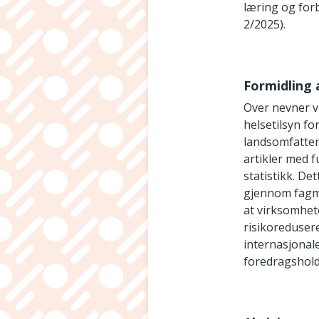
læring og for
2/2025).
Formidling 
Over nevner v
helsetilsyn f
landsomfatten
artikler med f
statistikk. De
gjennom fagme
at virksomhet
risikoredusere
internasjonal
foredragshold