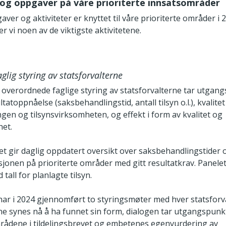
 og oppgaver på våre prioriterte innsatsområder
ver og aktiviteter er knyttet til våre prioriterte områder i 2
r vi noen av de viktigste aktivitetene.
glig styring av statsforvalterne
 overordnede faglige styring av statsforvalterne tar utgang
tatoppnåelse (saksbehandlingstid, antall tilsyn o.l.), kvalitet 
gen og tilsynsvirksomheten, og effekt i form av kvalitet og
het.
et gir daglig oppdatert oversikt over saksbehandlingstider 
jonen på prioriterte områder med gitt resultatkrav. Panelet
tall for planlagte tilsyn.
 har i 2024 gjennomført to styringsmøter med hver statsforva
e synes nå å ha funnet sin form, dialogen tar utgangspunkt
mrådene i tildelingsbrevet og embetenes egenvurdering av