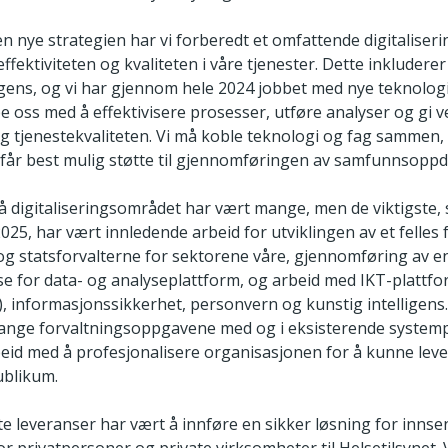
en nye strategien har vi forberedt et omfattende digitaliser
ffektiviteten og kvaliteten i våre tjenester. Dette inkludere
ligens, og vi har gjennom hele 2024 jobbet med nye teknolog
e oss med å effektivisere prosesser, utføre analyser og gi ve
 og tjenestekvaliteten. Vi må koble teknologi og fag sammen, 
år best mulig støtte til gjennomføringen av samfunnsoppd
på digitaliseringsområdet har vært mange, men de viktigste
2025, har vært innledende arbeid for utviklingen av et felles
 og statsforvalterne for sektorene våre, gjennomføring av e
e for data- og analyseplattform, og arbeid med IKT-plattf
), informasjonssikkerhet, personvern og kunstig intelligens. 
nge forvaltningsoppgavene med og i eksisterende systemp
beid med å profesjonalisere organisasjonen for å kunne lev
publikum.
e leveranser har vært å innføre en sikker løsning for innse