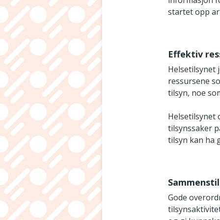
informasjon fo
startet opp a
Effektiv re
Helsetilsynet 
ressursene som 
tilsyn, noe so
Helsetilsynet 
tilsynssaker p
tilsyn kan ha 
Sammenstill
Gode overordn
tilsynsaktivite