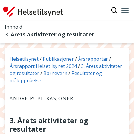
Vis søkef
Nav
Luk
Innhold
3. Årets aktiviteter og resultater
Me
Du er her:
Helsetilsynet
Publikasjoner
Årsrapportar
Årsrapport Helsetilsynet 2024
3. Årets aktiviteter
og resultater
Barnevern
Resultater og
måloppnåelse
ANDRE PUBLIKASJONER
3. Årets aktiviteter og
resultater