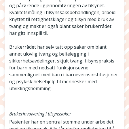
og pårørende i gjennomføringen av tilsynet.
Kvalitetsmåling i tilsynssaksbehandlingen, arbeid
knyttet til rettighetsklager og tilsyn med bruk av
tvang og makt er også blant saker brukerrådet
har gitt innspill til.
Brukerrådet har selv tatt opp saker om blant
annet ulovlig tvang og beltelegging i
sikkerhetsavdelinger, skjult tvang, tilsynspraksis
for barn med nedsatt funksjonsevne
sammenlignet med barn i barnevernsinstitusjoner
og psykisk helsehjelp til mennesker med
utviklingshemming.
Brukerinvolvering i tilsynssaker
Pasienter har en sentral stemme under arbeidet
med en tilsynssak. Alle får derfor muligheten til å