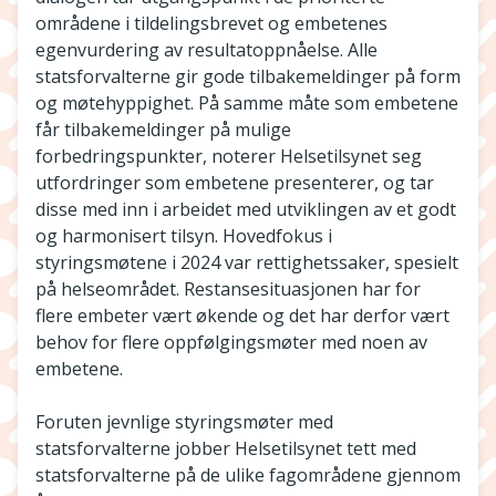
områdene i tildelingsbrevet og embetenes
egenvurdering av resultatoppnåelse. Alle
statsforvalterne gir gode tilbakemeldinger på form
og møtehyppighet. På samme måte som embetene
får tilbakemeldinger på mulige
forbedringspunkter, noterer Helsetilsynet seg
utfordringer som embetene presenterer, og tar
disse med inn i arbeidet med utviklingen av et godt
og harmonisert tilsyn. Hovedfokus i
styringsmøtene i 2024 var rettighetssaker, spesielt
på helseområdet. Restansesituasjonen har for
flere embeter vært økende og det har derfor vært
behov for flere oppfølgingsmøter med noen av
embetene.
Foruten jevnlige styringsmøter med
statsforvalterne jobber Helsetilsynet tett med
statsforvalterne på de ulike fagområdene gjennom