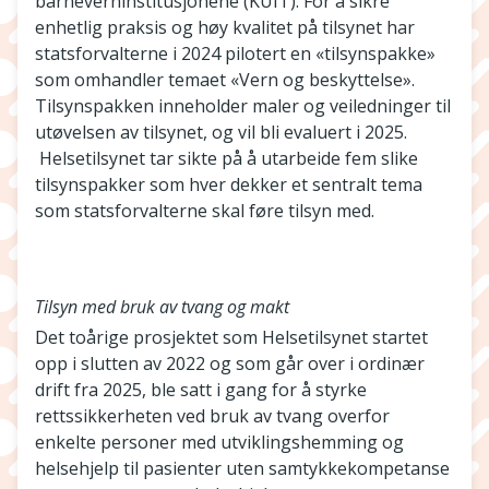
barneverninstitusjonene (KUIT). For å sikre
enhetlig praksis og høy kvalitet på tilsynet har
statsforvalterne i 2024 pilotert en «tilsynspakke»
som omhandler temaet «Vern og beskyttelse».
Tilsynspakken inneholder maler og veiledninger til
utøvelsen av tilsynet, og vil bli evaluert i 2025.
Helsetilsynet tar sikte på å utarbeide fem slike
tilsynspakker som hver dekker et sentralt tema
som statsforvalterne skal føre tilsyn med.
Tilsyn med bruk av tvang og makt
Det toårige prosjektet som Helsetilsynet startet
opp i slutten av 2022 og som går over i ordinær
drift fra 2025, ble satt i gang for å styrke
rettssikkerheten ved bruk av tvang overfor
enkelte personer med utviklingshemming og
helsehjelp til pasienter uten samtykkekompetanse