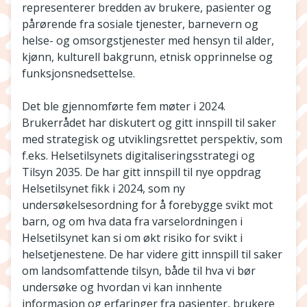
representerer bredden av brukere, pasienter og
pårørende fra sosiale tjenester, barnevern og
helse- og omsorgstjenester med hensyn til alder,
kjønn, kulturell bakgrunn, etnisk opprinnelse og
funksjonsnedsettelse.
Det ble gjennomførte fem møter i 2024.
Brukerrådet har diskutert og gitt innspill til saker
med strategisk og utviklingsrettet perspektiv, som
f.eks. Helsetilsynets digitaliseringsstrategi og
Tilsyn 2035. De har gitt innspill til nye oppdrag
Helsetilsynet fikk i 2024, som ny
undersøkelsesordning for å forebygge svikt mot
barn, og om hva data fra varselordningen i
Helsetilsynet kan si om økt risiko for svikt i
helsetjenestene. De har videre gitt innspill til saker
om landsomfattende tilsyn, både til hva vi bør
undersøke og hvordan vi kan innhente
informasjon og erfaringer fra pasienter, brukere