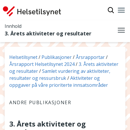
Vis søkef
Nav
Luk
Innhold
3. Årets aktiviteter og resultater
Me
Du er her:
Helsetilsynet
Publikasjoner
Årsrapportar
Årsrapport Helsetilsynet 2024
3. Årets aktiviteter
og resultater
Samlet vurdering av aktiviteter,
resultater og ressursbruk
Aktiviteter og
oppgaver på våre prioriterte innsatsområder
ANDRE PUBLIKASJONER
3. Årets aktiviteter og