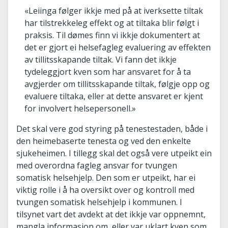
«Leiinga følger ikkje med på at iverksette tiltak
har tilstrekkeleg effekt og at tiltaka blir følgt i
praksis. Til dømes finn vi ikkje dokumentert at
det er gjort ei helsefagleg evaluering av effekten
av tillitsskapande tiltak. Vi fann det ikkje
tydeleggjort kven som har ansvaret for å ta
avgjerder om tillitsskapande tiltak, følgje opp og
evaluere tiltaka, eller at dette ansvaret er kjent
for involvert helsepersonell.»
Det skal vere god styring på tenestestaden, både i
den heimebaserte tenesta og ved den enkelte
sjukeheimen. I tillegg skal det også vere utpeikt ein
med overordna fagleg ansvar for tvungen
somatisk helsehjelp. Den som er utpeikt, har ei
viktig rolle i å ha oversikt over og kontroll med
tvungen somatisk helsehjelp i kommunen. I
tilsynet vart det avdekt at det ikkje var oppnemnt,
mangla informasjon om, eller var uklart kven som