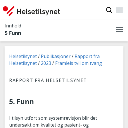
Vis søkef
Nav
Luk
Innhold
5 Funn
Me
Du er her:
Helsetilsynet
Publikasjoner
Rapport fra
Helsetilsynet
2023
Framleis tvil om tvang
RAPPORT FRA HELSETILSYNET
5. Funn
I tilsyn utført som systemrevisjon blir det
undersøkt om kvalitet og pasient- og