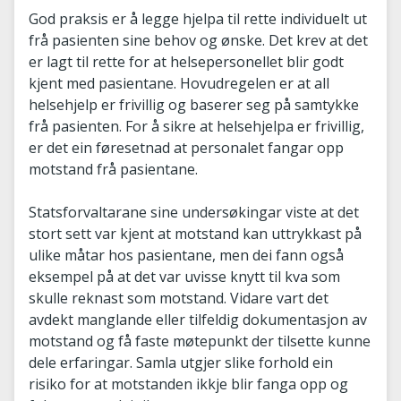
God praksis er å legge hjelpa til rette individuelt ut
frå pasienten sine behov og ønske. Det krev at det
er lagt til rette for at helsepersonellet blir godt
kjent med pasientane. Hovudregelen er at all
helsehjelp er frivillig og baserer seg på samtykke
frå pasienten. For å sikre at helsehjelpa er frivillig,
er det ein føresetnad at personalet fangar opp
motstand frå pasientane.
Statsforvaltarane sine undersøkingar viste at det
stort sett var kjent at motstand kan uttrykkast på
ulike måtar hos pasientane, men dei fann også
eksempel på at det var uvisse knytt til kva som
skulle reknast som motstand. Vidare vart det
avdekt manglande eller tilfeldig dokumentasjon av
motstand og få faste møtepunkt der tilsette kunne
dele erfaringar. Samla utgjer slike forhold ein
risiko for at motstanden ikkje blir fanga opp og