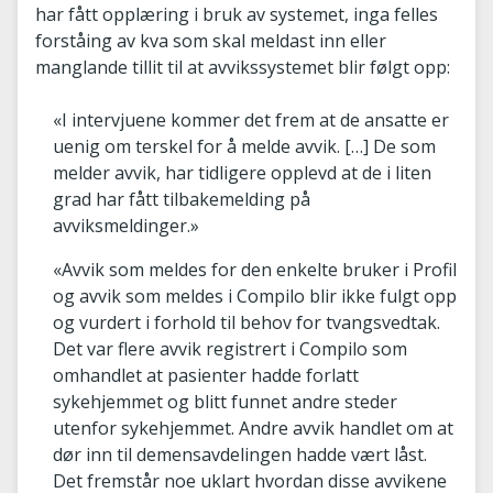
har fått opplæring i bruk av systemet, inga felles
forståing av kva som skal meldast inn eller
manglande tillit til at avvikssystemet blir følgt opp:
«I intervjuene kommer det frem at de ansatte er
uenig om terskel for å melde avvik. […] De som
melder avvik, har tidligere opplevd at de i liten
grad har fått tilbakemelding på
avviksmeldinger.»
«Avvik som meldes for den enkelte bruker i Profil
og avvik som meldes i Compilo blir ikke fulgt opp
og vurdert i forhold til behov for tvangsvedtak.
Det var flere avvik registrert i Compilo som
omhandlet at pasienter hadde forlatt
sykehjemmet og blitt funnet andre steder
utenfor sykehjemmet. Andre avvik handlet om at
dør inn til demensavdelingen hadde vært låst.
Det fremstår noe uklart hvordan disse avvikene