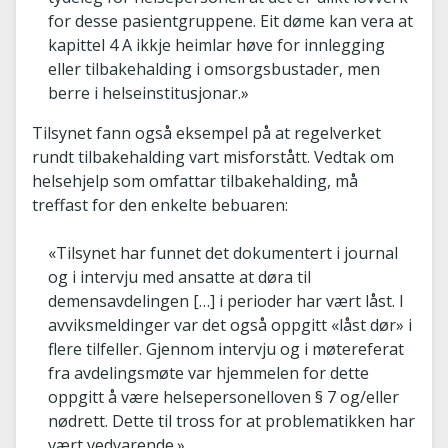
for desse pasientgruppene. Eit døme kan vera at
kapittel 4 A ikkje heimlar høve for innlegging
eller tilbakehalding i omsorgsbustader, men
berre i helseinstitusjonar.»
Tilsynet fann også eksempel på at regelverket
rundt tilbakehalding vart misforstått. Vedtak om
helsehjelp som omfattar tilbakehalding, må
treffast for den enkelte bebuaren:
«Tilsynet har funnet det dokumentert i journal
og i intervju med ansatte at døra til
demensavdelingen […] i perioder har vært låst. I
avviksmeldinger var det også oppgitt «låst dør» i
flere tilfeller. Gjennom intervju og i møtereferat
fra avdelingsmøte var hjemmelen for dette
oppgitt å være helsepersonelloven § 7 og/eller
nødrett. Dette til tross for at problematikken har
vært vedvarende.»