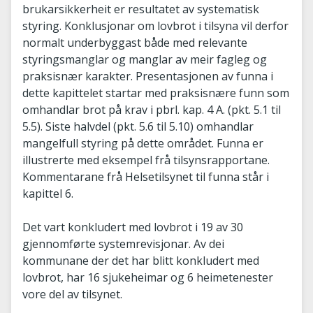
brukarsikkerheit er resultatet av systematisk
styring. Konklusjonar om lovbrot i tilsyna vil derfor
normalt underbyggast både med relevante
styringsmanglar og manglar av meir fagleg og
praksisnær karakter. Presentasjonen av funna i
dette kapittelet startar med praksisnære funn som
omhandlar brot på krav i pbrl. kap. 4 A. (pkt. 5.1 til
5.5). Siste halvdel (pkt. 5.6 til 5.10) omhandlar
mangelfull styring på dette området. Funna er
illustrerte med eksempel frå tilsynsrapportane.
Kommentarane frå Helsetilsynet til funna står i
kapittel 6.
Det vart konkludert med lovbrot i 19 av 30
gjennomførte systemrevisjonar. Av dei
kommunane der det har blitt konkludert med
lovbrot, har 16 sjukeheimar og 6 heimetenester
vore del av tilsynet.