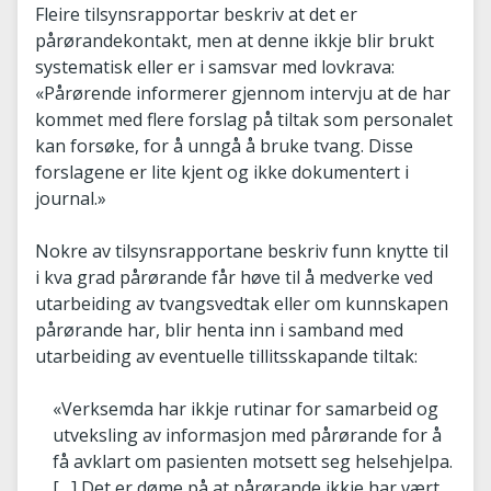
Fleire tilsynsrapportar beskriv at det er
pårørandekontakt, men at denne ikkje blir brukt
systematisk eller er i samsvar med lovkrava:
«Pårørende informerer gjennom intervju at de har
kommet med flere forslag på tiltak som personalet
kan forsøke, for å unngå å bruke tvang. Disse
forslagene er lite kjent og ikke dokumentert i
journal.»
Nokre av tilsynsrapportane beskriv funn knytte til
i kva grad pårørande får høve til å medverke ved
utarbeiding av tvangsvedtak eller om kunnskapen
pårørande har, blir henta inn i samband med
utarbeiding av eventuelle tillitsskapande tiltak:
«Verksemda har ikkje rutinar for samarbeid og
utveksling av informasjon med pårørande for å
få avklart om pasienten motsett seg helsehjelpa.
[…] Det er døme på at pårørande ikkje har vært