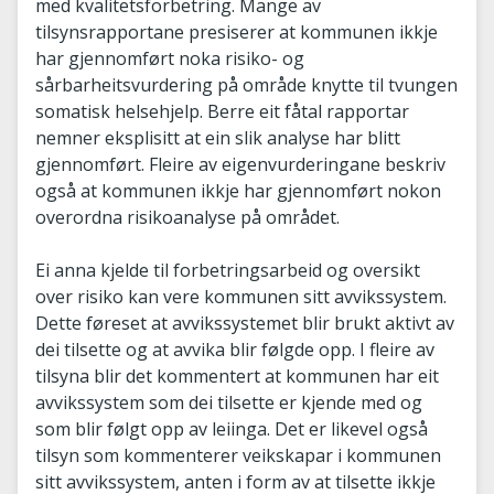
med kvalitetsforbetring. Mange av
tilsynsrapportane presiserer at kommunen ikkje
har gjennomført noka risiko- og
sårbarheitsvurdering på område knytte til tvungen
somatisk helsehjelp. Berre eit fåtal rapportar
nemner eksplisitt at ein slik analyse har blitt
gjennomført. Fleire av eigenvurderingane beskriv
også at kommunen ikkje har gjennomført nokon
overordna risikoanalyse på området.
Ei anna kjelde til forbetringsarbeid og oversikt
over risiko kan vere kommunen sitt avvikssystem.
Dette føreset at avvikssystemet blir brukt aktivt av
dei tilsette og at avvika blir følgde opp. I fleire av
tilsyna blir det kommentert at kommunen har eit
avvikssystem som dei tilsette er kjende med og
som blir følgt opp av leiinga. Det er likevel også
tilsyn som kommenterer veikskapar i kommunen
sitt avvikssystem, anten i form av at tilsette ikkje