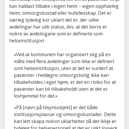
kan haldast tilbake i eigen heim – eigen opphavleg
heim, omsorgsbustad eller bufellesskap. Det er
særleg tydeleg kor uklart det er, der ulike
avdelingar har ulik status, dvs. at det berre er
nokre av avdelingane som er definerte som
helseinstitusjon:
«Ved at kommunen har organisert seg på en
måte med flere avdelinger som ikke er definert
som helseinstitusjon, uten at det er vurdert at
pasienter i heldøgns omsorgsbolig ikke kan
tilbakeholdes i eget hjem, er det en risiko for at
pasienter kan bli tilbakeholdt uten at det er
lovhjemmel for det.»
«På [navn på tilsynsobjekt] er det både
institusjonsplassar og omsorgsbustader. Dette
kan lett skapa nokon uklarheiter då det ikkje er
tydeleg for helsepersonell at det er ulikt lovverk