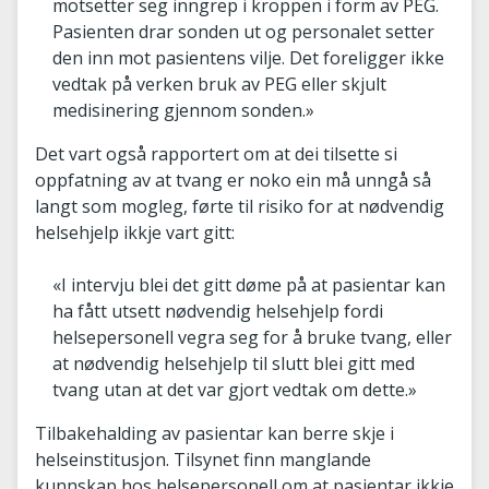
motsetter seg inngrep i kroppen i form av PEG.
Pasienten drar sonden ut og personalet setter
den inn mot pasientens vilje. Det foreligger ikke
vedtak på verken bruk av PEG eller skjult
medisinering gjennom sonden.»
Det vart også rapportert om at dei tilsette si
oppfatning av at tvang er noko ein må unngå så
langt som mogleg, førte til risiko for at nødvendig
helsehjelp ikkje vart gitt:
«I intervju blei det gitt døme på at pasientar kan
ha fått utsett nødvendig helsehjelp fordi
helsepersonell vegra seg for å bruke tvang, eller
at nødvendig helsehjelp til slutt blei gitt med
tvang utan at det var gjort vedtak om dette.»
Tilbakehalding av pasientar kan berre skje i
helseinstitusjon. Tilsynet finn manglande
kunnskap hos helsepersonell om at pasientar ikkje