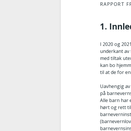
RAPPORT F
1. Innl
I 2020 og 202
underkant av 
med tiltak ute
kan bo hjemme
til at de for 
Uavhengig av 
på barnevernsi
Alle barn har e
hørt og rett 
barneverninst
(barnevernlov
barnevernsinst