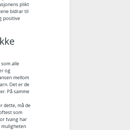
usjonens plikt
ene bidrar til
g positive
ikke
 som alle
er og
alansen mellom
arn. Det er de
oner. På samme
ør dette, må de
oftest som
for tvang har
e muligheten