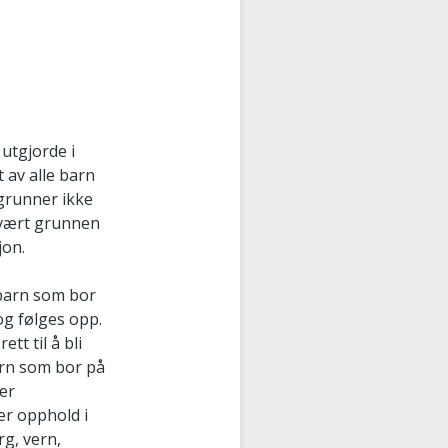
utgjorde i
 av alle barn
 grunner ikke
r vært grunnen
jon.
 barn som bor
og følges opp.
tt til å bli
arn som bor på
ter
er opphold i
rg, vern,