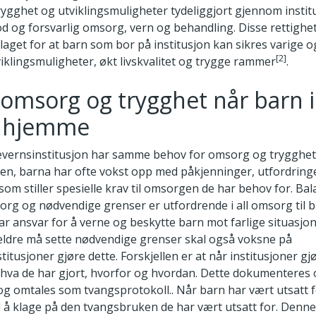
rygghet og utviklingsmuligheter tydeliggjort gjennom instit
god og forsvarlig omsorg, vern og behandling. Disse rettighet
aget for at barn som bor på institusjon kan sikres varige o
[2]
iklingsmuligheter, økt livskvalitet og trygge rammer
.
l omsorg og trygghet når barn 
o hjemme
vernsinstitusjon har samme behov for omsorg og trygghet
en, barna har ofte vokst opp med påkjenninger, utfordring
som stiller spesielle krav til omsorgen de har behov for. B
org og nødvendige grenser er utfordrende i all omsorg til b
r ansvar for å verne og beskytte barn mot farlige situasj
ldre må sette nødvendige grenser skal også voksne på
itusjoner gjøre dette. Forskjellen er at når institusjoner gj
va de har gjort, hvorfor og hvordan. Dette dokumenteres 
og omtales som tvangsprotokoll.. Når barn har vært utsatt 
il å klage på den tvangsbruken de har vært utsatt for. Denn