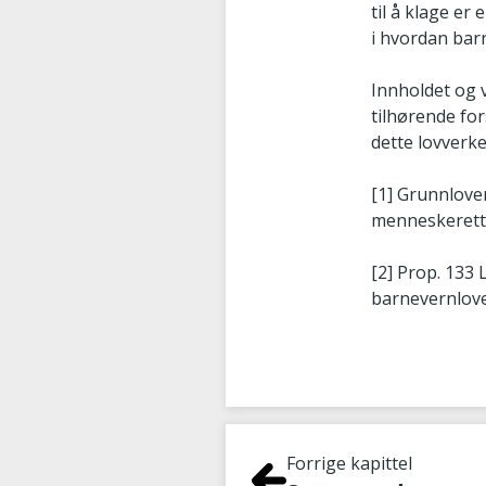
til å klage er 
i hvordan bar
Innholdet og 
tilhørende for
dette lovverke
[1] Grunnlove
menneskerett
[2] Prop. 133
barnevernlov
Forrige kapittel