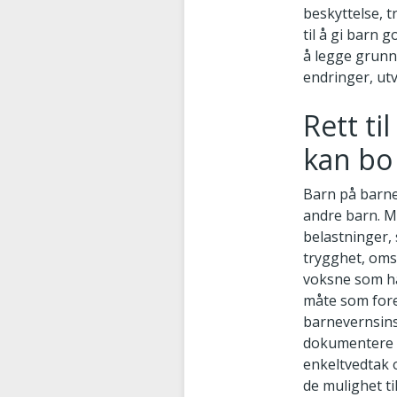
beskyttelse, t
til å gi barn 
å legge grunnl
endringer, utv
Rett ti
kan b
Barn på barne
andre barn. M
belastninger, 
trygghet, oms
voksne som ha
måte som fore
barnevernsinst
dokumentere h
enkeltvedtak 
de mulighet t