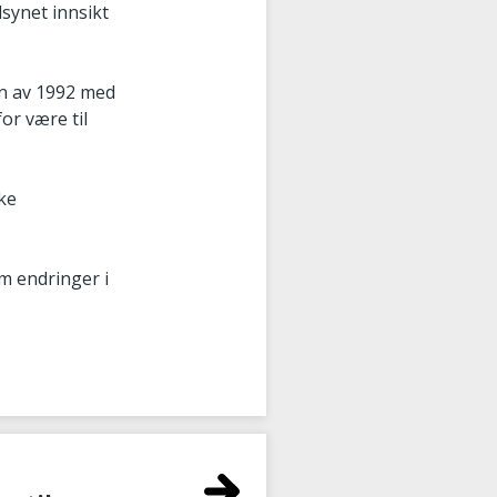
ilsynet innsikt
en av 1992 med
or være til
ske
m endringer i