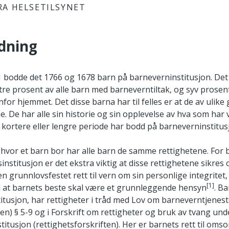
RA HELSETILSYNET
edning
1 bodde det 1766 og 1678 barn på barneverninstitusjon. Det 
tre prosent av alle barn med barneverntiltak, og syv prosent
nfor hjemmet. Det disse barna har til felles er at de av ulike
. De har alle sin historie og sin opplevelse av hva som ha
en kortere eller lengre periode har bodd på barneverninstitus
hvor et barn bor har alle barn de samme rettighetene. For
nstitusjon er det ekstra viktig at disse rettighetene sikres 
n grunnlovsfestet rett til vern om sin personlige integritet, re
[1]
til at barnets beste skal være et grunnleggende hensyn
. B
itusjon, har rettigheter i tråd med Lov om barneverntjenes
en) § 5-9 og i Forskrift om rettigheter og bruk av tvang und
itusjon (rettighetsforskriften). Her er barnets rett til omso