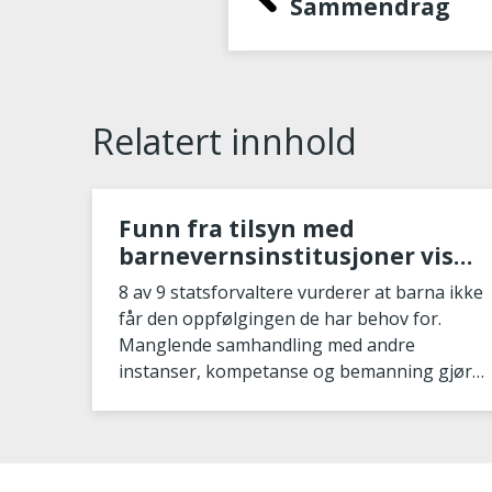
Sammendrag
Relatert innhold
Funn fra tilsyn med
barnevernsinstitusjoner viser
utfordringer som kan hindre
8 av 9 statsforvaltere vurderer at barna ikke
at barn får riktig hjelp til
får den oppfølgingen de har behov for.
riktig tid
Manglende samhandling med andre
instanser, kompetanse og bemanning gjør
det utfordrende å