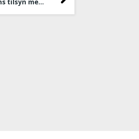
2 Statsforvalterens tilsyn med barneverninstitusjoner