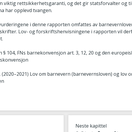
en viktig rettsikkerhetsgaranti, og det gir statsforvalter og t
na har opplevd tvangen.
vurderingene i denne rapporten omfattes av barnevernlov
skrifter. Lov- og forskriftshenvisningene i rapporten vil derf
t.
n § 104, FNs barnekonvensjon art. 3, 12, 20 og den europei
skonvensjon
 L (2020–2021) Lov om barnevern (barnevernsloven) og lov o
en
Neste kapittel