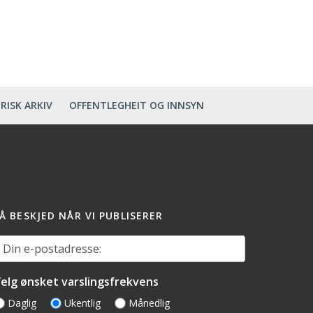
RISK ARKIV
OFFENTLEGHEIT OG INNSYN
Å BESKJED NÅR VI PUBLISERER
in e-postadresse:
elg ønsket varslingsfrekvens
Daglig
Ukentlig
Månedlig