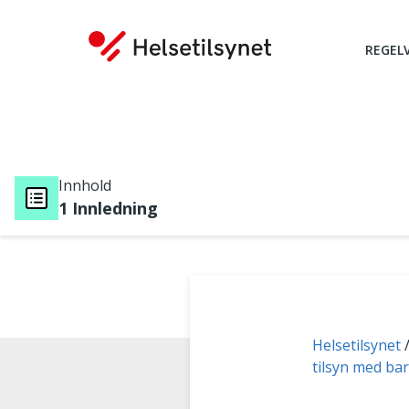
REGEL
Innhold
1 Innledning
Du er her:
Helsetilsynet
tilsyn med bar