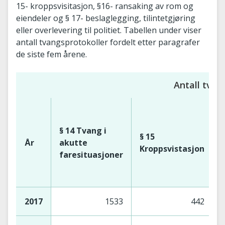
15- kroppsvisitasjon, §16- ransaking av rom og
eiendeler og § 17- beslaglegging, tilintetgjøring
eller overlevering til politiet. Tabellen under viser
antall tvangsprotokoller fordelt etter paragrafer
de siste fem årene.
Antall tvan
§
§ 14 Tvang i
§ 15
År
akutte
Kroppsvistasjon
faresituasjoner
2017
1533
442