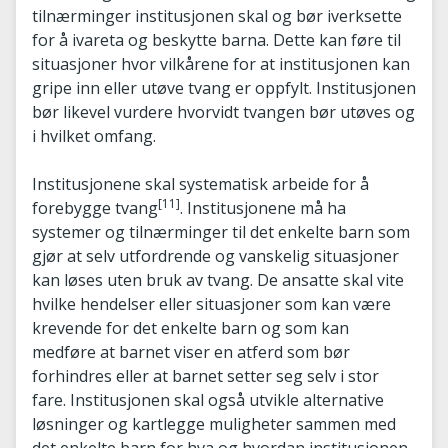
tilnærminger institusjonen skal og bør iverksette
for å ivareta og beskytte barna. Dette kan føre til
situasjoner hvor vilkårene for at institusjonen kan
gripe inn eller utøve tvang er oppfylt. Institusjonen
bør likevel vurdere hvorvidt tvangen bør utøves og
i hvilket omfang.
Institusjonene skal systematisk arbeide for å
[11]
forebygge tvang
. Institusjonene må ha
systemer og tilnærminger til det enkelte barn som
gjør at selv utfordrende og vanskelig situasjoner
kan løses uten bruk av tvang. De ansatte skal vite
hvilke hendelser eller situasjoner som kan være
krevende for det enkelte barn og som kan
medføre at barnet viser en atferd som bør
forhindres eller at barnet setter seg selv i stor
fare. Institusjonen skal også utvikle alternative
løsninger og kartlegge muligheter sammen med
det enkelte barn for hva og hvordan institusjonen