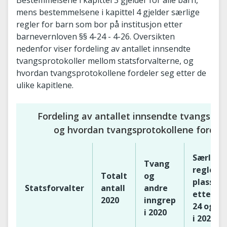
mens bestemmelsene i kapittel 4 gjelder særlige
regler for barn som bor på institusjon etter
barnevernloven §§ 4-24 - 4-26. Oversikten
nedenfor viser fordeling av antallet innsendte
tvangsprotokoller mellom statsforvalterne, og
hvordan tvangsprotokollene fordeler seg etter de
ulike kapitlene.
Fordeling av antallet innsendte tvangspro
og hvordan tvangsprotokollene fordeler
Særlige
Tvang
regler v
Totalt
og
plasseri
Statsforvalter
antall
andre
etter §§ 
2020
inngrep
24 og 4-
i 2020
i 2020