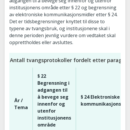
adgangen til å bevege seg innenfor og utenfor
institusjonens område etter § 22 og begrensning
av elektroniske kommunikasjonsmidler etter § 24.
Det er tidsbegrensninger knyttet til disse to
typene av tvangsbruk, og institusjonene skal i
denne perioden jevnlig vurdere om vedtaket skal
opprettholdes eller avsluttes.
Antall tvangsprotokoller fordelt etter paragraf
§ 22
Begrensning i
adgangen til
å bevege seg
§ 24 Elektroniske
År /
innenfor og
kommunikasjonsmid
Tema
utenfor
institusjonens
område