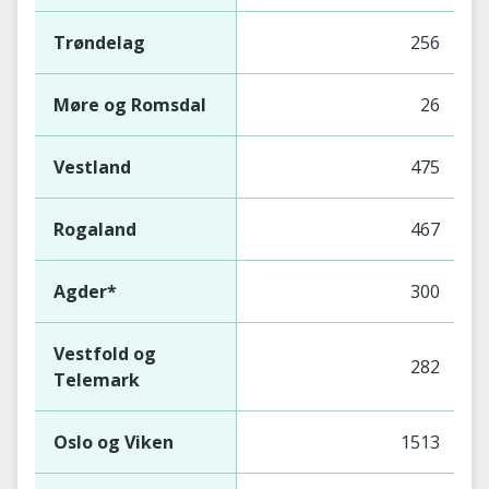
Trøndelag
256
Møre og Romsdal
26
Vestland
475
Rogaland
467
Agder*
300
Vestfold og
282
Telemark
Oslo og Viken
1513