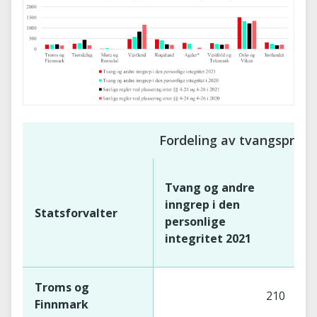
Fordeling av tvangsprotok
Tvang og andre
T
inngrep i den
i
Statsforvalter
personlige
p
integritet 2021
i
Troms og
210
Finnmark