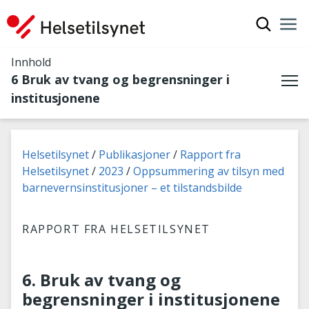
Vis søkef
Nav
Luk
Innhold
6 Bruk av tvang og begrensninger i
Me
institusjonene
Du er her:
Helsetilsynet
Publikasjoner
Rapport fra
Helsetilsynet
2023
Oppsummering av tilsyn med
barnevernsinstitusjoner – et tilstandsbilde
RAPPORT FRA HELSETILSYNET
6. Bruk av tvang og
begrensninger i institusjonene