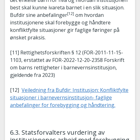
best skal kunne ivareta barnet i en slik situasjon.
[12]
Bufdir sine anbefalinger
om hvordan
institusjonene skal forebygge og håndtere
konfliktfylte situasjoner gir faglige føringer på
ønsket praksis.
[11] Rettighetsforskriften § 12 (FOR-2011-11-15-
1103, erstattet av FOR-2022-12-20-2358 Forskrift
om barns rettigheter i barnevernsinstitusjon,
gjeldende fra 2023)
[12]
Veiledning fra Bufdir: Institusjon: Konfliktfylte
situasjoner i barnevernsinstitusjon- faglige
anbefalinger for forebygging og håndtering.
6.3. Statsforvalters vurdering av
institusjonenes arbeid med forebygging