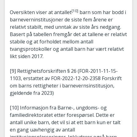
[10]
Oversikten viser at antallet
barn som har bodd i
barneverninstitusjoner de siste fem årene er
relativt stabilt, med unntak av siste års nedgang.
Basert på tabellen fremgår det at tallene er relativt
stabile og at forholdet mellom antall
tvangsprotokoller og antall barn har vært relativt
likt siden 2017.
[9] Rettighetsforskriften § 26 (FOR-2011-11-15-
1103, erstattet av FOR-2022-12-20-2358 Forskrift
om barns rettigheter i barnevernsinstitusjon,
gjeldende fra 2023)
[10] Informasjon fra Barne-, ungdoms- og
familiedirektoratet etter forespørsel. Dette er
antall unike barn, det vil si at ett barn kun er talt
en gang uavhengig av antall
institusjonsplasseringer. Inkluderer også barn