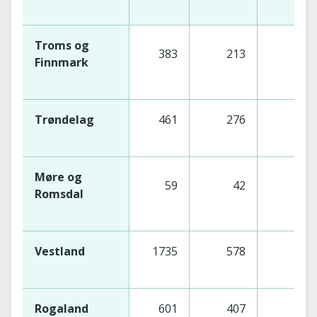
Troms og
383
213
1
Finnmark
Trøndelag
461
276
1
Møre og
59
42
Romsdal
Vestland
1735
578
11
Rogaland
601
407
1