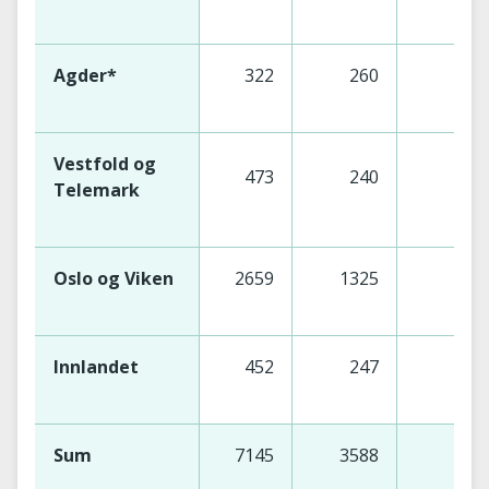
Agder*
322
260
Vestfold og
473
240
2
Telemark
Oslo og Viken
2659
1325
13
Innlandet
452
247
2
Sum
7145
3588
35