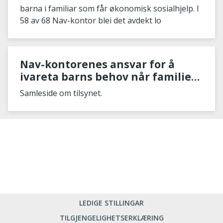
barna i familiar som får økonomisk sosialhjelp. I
58 av 68 Nav-kontor blei det avdekt lo
Nav-kontorenes ansvar for å
ivareta barns behov når familien
søker økonomisk stønad
Samleside om tilsynet.
LEDIGE STILLINGAR
TILGJENGELIGHETSERKLÆRING