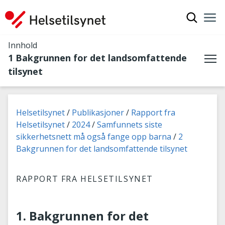
Vis søkef
Nav
Luk
Innhold
1 Bakgrunnen for det landsomfattende
Me
tilsynet
Du er her:
Helsetilsynet
Publikasjoner
Rapport fra
Helsetilsynet
2024
Samfunnets siste
sikkerhetsnett må også fange opp barna
2
Bakgrunnen for det landsomfattende tilsynet
RAPPORT FRA HELSETILSYNET
1. Bakgrunnen for det