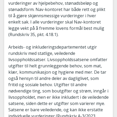
vurderinger av hjelpebehov, stønadsbeløp og
stønadsform. Nav-kontoret har både rett og plikt
til å gjøre skjønnsmessige vurderinger i hver
enkelt sak. I alle vurderinger skal Nav-kontoret
legge vekt på å fremme lovens formål best mulig
(Rundskriv 35, pkt. 4.18.1).
Arbeids- og inkluderingsdepartementet utgir
rundskriv med statlige, veiledende
livsoppholdssatser. Livsoppholdssatsene omfatter
utgifter til helt grunnleggende behov, som mat,
klær, kommunikasjon og hygiene med mer. De tar
også hensyn til andre deler av dagliglivet, som
fritid og sosiale behov. Utgifter til andre
nødvendige ting, som boutgifter og strøm, inngår i
livsoppholdet, men er ikke inkludert i de veiledende
satsene, siden dette er utgifter som varierer mye.
Satsene er bare veiledende, og kan ikke erstatte
individuelle vurderinger (Rundskriv A-3/2023