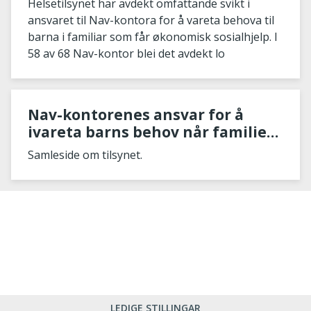
Helsetilsynet har avdekt omfattande svikt i
ansvaret til Nav-kontora for å vareta behova til
barna i familiar som får økonomisk sosialhjelp. I
58 av 68 Nav-kontor blei det avdekt lo
Nav-kontorenes ansvar for å
ivareta barns behov når familien
søker økonomisk stønad
Samleside om tilsynet.
LEDIGE STILLINGAR