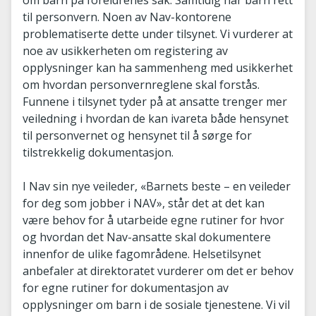
om barn på foreldrenes sak. Samtidig har barn rett
til personvern. Noen av Nav-kontorene
problematiserte dette under tilsynet. Vi vurderer at
noe av usikkerheten om registering av
opplysninger kan ha sammenheng med usikkerhet
om hvordan personvernreglene skal forstås.
Funnene i tilsynet tyder på at ansatte trenger mer
veiledning i hvordan de kan ivareta både hensynet
til personvernet og hensynet til å sørge for
tilstrekkelig dokumentasjon.
I Nav sin nye veileder, «Barnets beste – en veileder
for deg som jobber i NAV», står det at det kan
være behov for å utarbeide egne rutiner for hvor
og hvordan det Nav-ansatte skal dokumentere
innenfor de ulike fagområdene. Helsetilsynet
anbefaler at direktoratet vurderer om det er behov
for egne rutiner for dokumentasjon av
opplysninger om barn i de sosiale tjenestene. Vi vil