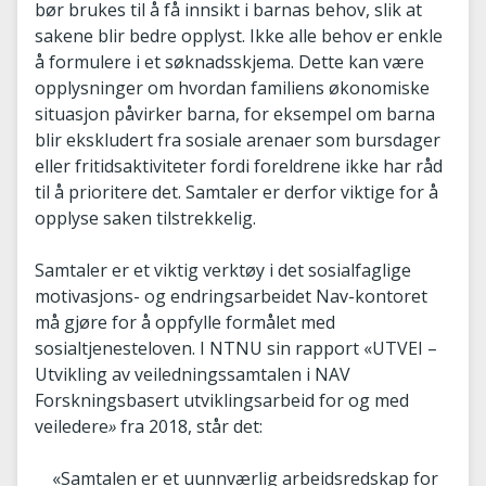
bør brukes til å få innsikt i barnas behov, slik at
sakene blir bedre opplyst. Ikke alle behov er enkle
å formulere i et søknadsskjema. Dette kan være
opplysninger om hvordan familiens økonomiske
situasjon påvirker barna, for eksempel om barna
blir ekskludert fra sosiale arenaer som bursdager
eller fritidsaktiviteter fordi foreldrene ikke har råd
til å prioritere det. Samtaler er derfor viktige for å
opplyse saken tilstrekkelig.
Samtaler er et viktig verktøy i det sosialfaglige
motivasjons- og endringsarbeidet Nav-kontoret
må gjøre for å oppfylle formålet med
sosialtjenesteloven. I NTNU sin rapport «UTVEI –
Utvikling av veiledningssamtalen i NAV
Forskningsbasert utviklingsarbeid for og med
veiledere
»
fra 2018, står det:
«Samtalen er et uunnværlig arbeidsredskap for