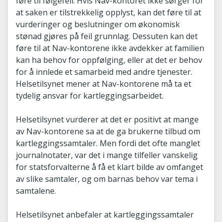
føre til følgefeil. Hvis Nav-kontoret ikke sørger for
at saken er tilstrekkelig opplyst, kan det føre til at
vurderinger og beslutninger om økonomisk
stønad gjøres på feil grunnlag. Dessuten kan det
føre til at Nav-kontorene ikke avdekker at familien
kan ha behov for oppfølging, eller at det er behov
for å innlede et samarbeid med andre tjenester.
Helsetilsynet mener at Nav-kontorene må ta et
tydelig ansvar for kartleggingsarbeidet.
Helsetilsynet vurderer at det er positivt at mange
av Nav-kontorene sa at de ga brukerne tilbud om
kartleggingssamtaler. Men fordi det ofte manglet
journalnotater, var det i mange tilfeller vanskelig
for statsforvalterne å få et klart bilde av omfanget
av slike samtaler, og om barnas behov var tema i
samtalene.
Helsetilsynet anbefaler at kartleggingssamtaler