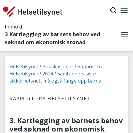
Vis søkef
Nav
Luk
Innhold
3 Kartlegging av barnets behov ved
Me
søknad om økonomisk stønad
Du er her:
Helsetilsynet
Publikasjoner
Rapport fra
Helsetilsynet
2024
Samfunnets siste
sikkerhetsnett må også fange opp barna
RAPPORT FRA HELSETILSYNET
3. Kartlegging av barnets behov
ved søknad om økonomisk