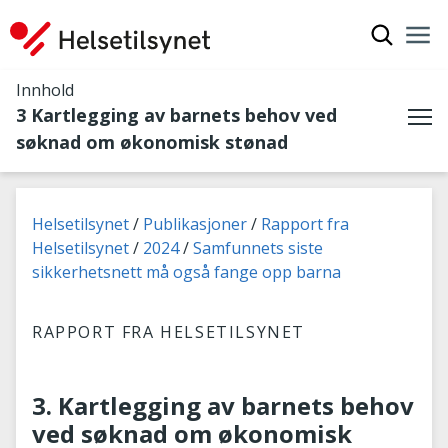
Vis søkef
Nav
Luk
Innhold
3 Kartlegging av barnets behov ved
Me
søknad om økonomisk stønad
Du er her:
Helsetilsynet
Publikasjoner
Rapport fra
Helsetilsynet
2024
Samfunnets siste
sikkerhetsnett må også fange opp barna
RAPPORT FRA HELSETILSYNET
3. Kartlegging av barnets behov
ved søknad om økonomisk