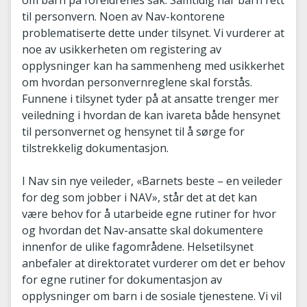
om barn på foreldrenes sak. Samtidig har barn rett
til personvern. Noen av Nav-kontorene
problematiserte dette under tilsynet. Vi vurderer at
noe av usikkerheten om registering av
opplysninger kan ha sammenheng med usikkerhet
om hvordan personvernreglene skal forstås.
Funnene i tilsynet tyder på at ansatte trenger mer
veiledning i hvordan de kan ivareta både hensynet
til personvernet og hensynet til å sørge for
tilstrekkelig dokumentasjon.
I Nav sin nye veileder, «Barnets beste – en veileder
for deg som jobber i NAV», står det at det kan
være behov for å utarbeide egne rutiner for hvor
og hvordan det Nav-ansatte skal dokumentere
innenfor de ulike fagområdene. Helsetilsynet
anbefaler at direktoratet vurderer om det er behov
for egne rutiner for dokumentasjon av
opplysninger om barn i de sosiale tjenestene. Vi vil