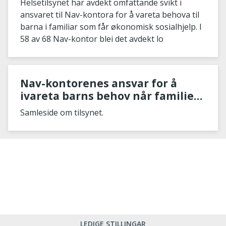
Helsetilsynet har avdekt omfattande svikt i
ansvaret til Nav-kontora for å vareta behova til
barna i familiar som får økonomisk sosialhjelp. I
58 av 68 Nav-kontor blei det avdekt lo
Nav-kontorenes ansvar for å
ivareta barns behov når familien
søker økonomisk stønad
Samleside om tilsynet.
LEDIGE STILLINGAR