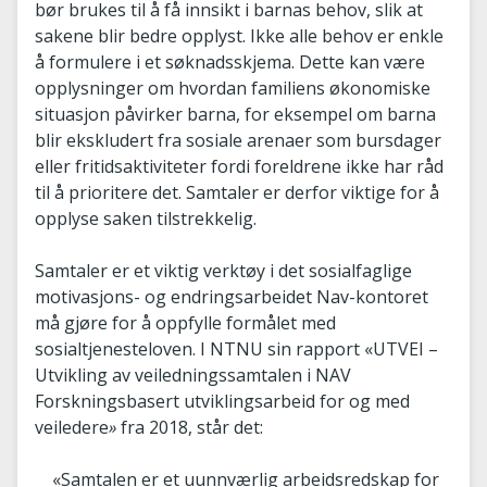
bør brukes til å få innsikt i barnas behov, slik at
sakene blir bedre opplyst. Ikke alle behov er enkle
å formulere i et søknadsskjema. Dette kan være
opplysninger om hvordan familiens økonomiske
situasjon påvirker barna, for eksempel om barna
blir ekskludert fra sosiale arenaer som bursdager
eller fritidsaktiviteter fordi foreldrene ikke har råd
til å prioritere det. Samtaler er derfor viktige for å
opplyse saken tilstrekkelig.
Samtaler er et viktig verktøy i det sosialfaglige
motivasjons- og endringsarbeidet Nav-kontoret
må gjøre for å oppfylle formålet med
sosialtjenesteloven. I NTNU sin rapport «UTVEI –
Utvikling av veiledningssamtalen i NAV
Forskningsbasert utviklingsarbeid for og med
veiledere
»
fra 2018, står det:
«Samtalen er et uunnværlig arbeidsredskap for