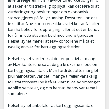
føre til følgefeil. Hvis Nav-kontoret ikke sørger for
at saken er tilstrekkelig opplyst, kan det føre til at
vurderinger og beslutninger om økonomisk
stønad gjøres på feil grunnlag. Dessuten kan det
føre til at Nav-kontorene ikke avdekker at familien
kan ha behov for oppfølging, eller at det er behov
for å innlede et samarbeid med andre tjenester.
Helsetilsynet mener at Nav-kontorene må ta et
tydelig ansvar for kartleggingsarbeidet.
Helsetilsynet vurderer at det er positivt at mange
av Nav-kontorene sa at de ga brukerne tilbud om
kartleggingssamtaler. Men fordi det ofte manglet
journalnotater, var det i mange tilfeller vanskelig
for statsforvalterne å få et klart bilde av omfanget
av slike samtaler, og om barnas behov var tema i
samtalene.
Helsetilsynet anbefaler at kartleggingssamtaler