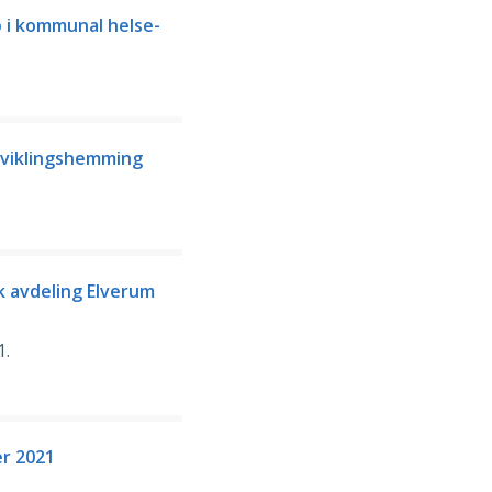
 i kommunal helse-
tviklingshemming
k avdeling Elverum
1.
r 2021