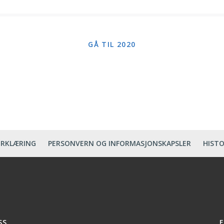
GÅ TIL 2020
ERKLÆRING
PERSONVERN OG INFORMASJONSKAPSLER
HISTO
SS
F