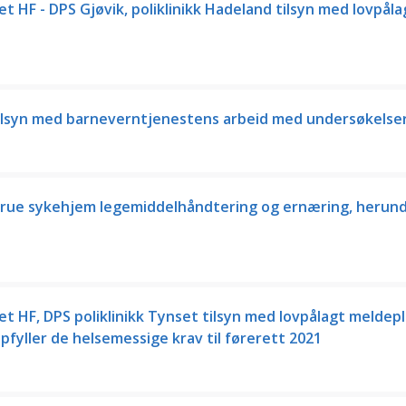
t HF - DPS Gjøvik, poliklinikk Hadeland tilsyn med lovpåla
lsyn med barneverntjenestens arbeid med undersøkelser
rue sykehjem legemiddelhåndtering og ernæring, herun
t HF, DPS poliklinikk Tynset tilsyn med lovpålagt meldepl
pfyller de helsemessige krav til førerett 2021