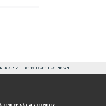
RISK ARKIV
OFFENTLEGHEIT OG INNSYN
Å BESKJED NÅR VI PUBLISERER