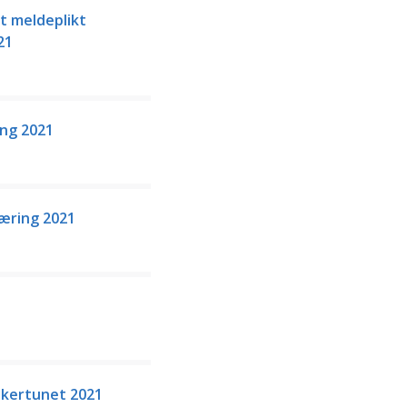
gt meldeplikt
21
ing 2021
æring 2021
åkertunet 2021