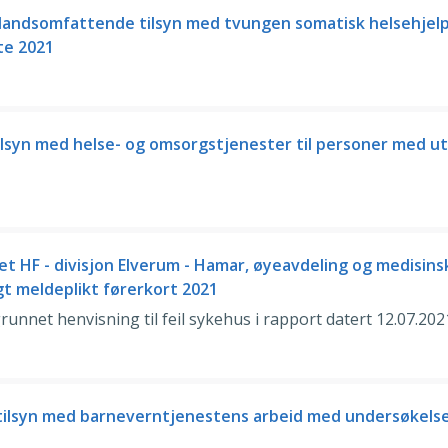
 landsomfattende tilsyn med tvungen somatisk helsehjelp
te 2021
lsyn med helse- og omsorgstjenester til personer med u
t HF - divisjon Elverum - Hamar, øyeavdeling og medisins
gt meldeplikt førerkort 2021
runnet henvisning til feil sykehus i rapport datert 12.07.202
lsyn med barneverntjenestens arbeid med undersøkelse