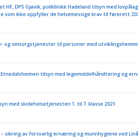
t HF, DPS Gjøvik, poliklinikk Hadeland tilsyn med lovpåla
re som ikke oppfyller de helsemessige krav til førerett 20
- og omsorgstjenester til personer med utviklingshemm
Etnedalsheimen tilsyn med legemiddelhåndtering og ern
syn med skolehelsetjenesten 1. til 7. klasse 2021
 sikring av forsvarlig ernæring og munnhygiene ved Lin