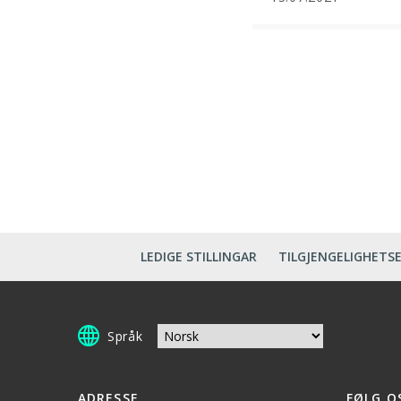
LEDIGE STILLINGAR
TILGJENGELIGHETS
Språk
ADRESSE
FØLG O