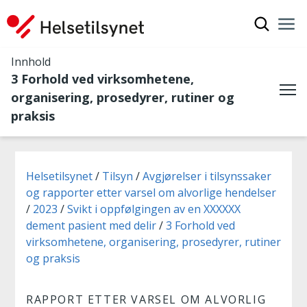
Vis søkef
Nav
Luk
Innhold
3 Forhold ved virksomhetene,
organisering, prosedyrer, rutiner og
Me
praksis
Du er her:
Helsetilsynet
Tilsyn
Avgjørelser i tilsynssaker
og rapporter etter varsel om alvorlige hendelser
2023
Svikt i oppfølgingen av en XXXXXX
dement pasient med delir
3 Forhold ved
virksomhetene, organisering, prosedyrer, rutiner
og praksis
RAPPORT ETTER VARSEL OM ALVORLIG