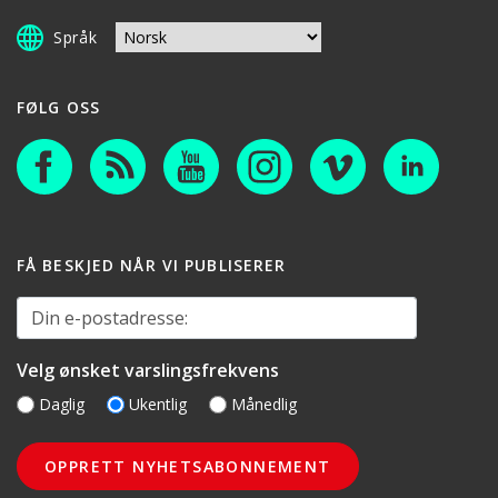
Språk
FØLG OSS
FÅ BESKJED NÅR VI PUBLISERER
Din e-postadresse:
Velg ønsket varslingsfrekvens
Daglig
Ukentlig
Månedlig