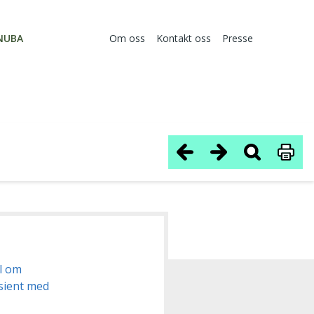
NUBA
Om oss
Kontakt oss
Presse
el om
sient med