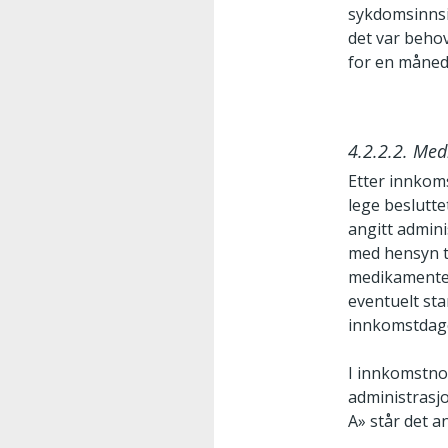
sykdomsinnsik
det var behov
for en måned
4.2.2.2. Med
Etter innkoms
lege beslutte
angitt admini
med hensyn t
medikamenter
eventuelt st
innkomstdage
I innkomstnot
administrasj
A» står det a