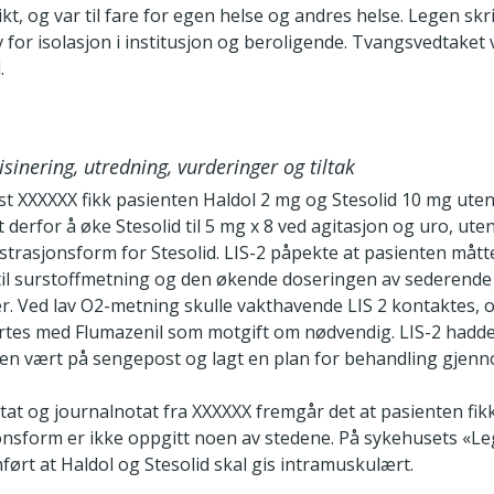
t, og var til fare for egen helse og andres helse. Legen skri
 for isolasjon i institusjon og beroligende. Tvangsvedtaket 
.
isinering, utredning, vurderinger og tiltak
t XXXXXX fikk pasienten Haldol 2 mg og Stesolid 10 mg uten 
t derfor å øke Stesolid til 5 mg x 8 ved agitasjon og uro, uten
strasjonsform for Stesolid. LIS-2 påpekte at pasienten måt
il surstoffmetning og den økende doseringen av sederende
. Ved lav O2-metning skulle vakthavende LIS 2 kontaktes, o
artes med Flumazenil som motgift om nødvendig. LIS-2 hadd
n vært på sengepost og lagt en plan for behandling gjen
at og journalnotat fra XXXXXX fremgår det at pasienten fikk
onsform er ikke oppgitt noen av stedene. På sykehusets «Le
nført at Haldol og Stesolid skal gis intramuskulært.