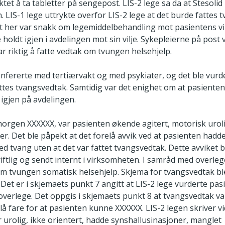
tet å ta tabletter på sengepost. LIS-2 lege sa da at Stesolid
. LIS-1 lege uttrykte overfor LIS-2 lege at det burde fattes 
t her var snakk om legemiddelbehandling mot pasientens vil
 holdt igjen i avdelingen mot sin vilje. Sykepleierne på post
ar riktig å fatte vedtak om tvungen helsehjelp.
onfererte med tertiærvakt og med psykiater, og det ble vurde
attes tvangsvedtak. Samtidig var det enighet om at pasienten
 igjen på avdelingen.
orgen XXXXXX, var pasienten økende agitert, motorisk urol
er. Det ble påpekt at det forelå avvik ved at pasienten hadde 
d tvang uten at det var fattet tvangsvedtak. Dette avviket b
iftlig og sendt internt i virksomheten. I samråd med overleg
om tvungen somatisk helsehjelp. Skjema for tvangsvedtak bl
Det er i skjemaets punkt 7 angitt at LIS-2 lege vurderte pas
verlege. Det oppgis i skjemaets punkt 8 at tvangsvedtak v
elå fare for at pasienten kunne XXXXXX. LIS-2 legen skriver v
 urolig, ikke orientert, hadde synshallusinasjoner, manglet