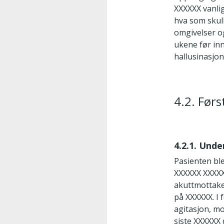
XXXXXX vanlig
hva som skull
omgivelser og
ukene før inn
hallusinasjon
4.2. Før
4.2.1. Und
Pasienten bl
XXXXXX XXXXX
akuttmottaket
på XXXXXX. I
agitasjon, m
siste XXXXXX