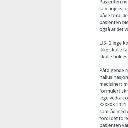
Pasienten nek
som injeksjon
både fordi de
pasienten ble
også at det v
LIS- 2 lege k
ikke skulle f
skulle holdes
Påfølgende m
hallusinasjon
medisinert me
formulert skr
lege vedtak 
XXXXXX 2021. 
samråd med o
fordi det for
pasienten var