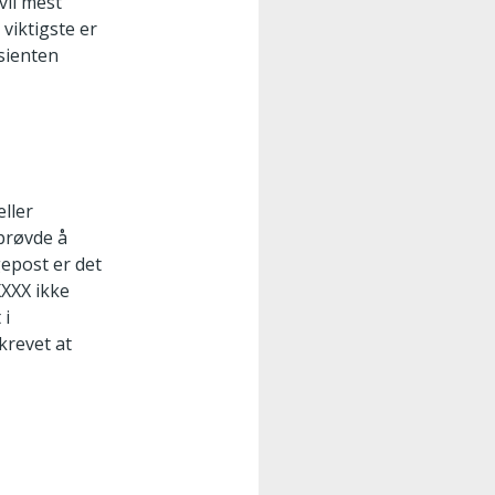
vil mest
viktigste er
sienten
eller
 prøvde å
epost er det
XXXX ikke
 i
krevet at