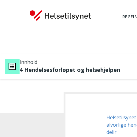
REGEL
Innhold
4 Hendelsesforløpet og helsehjelpen
Du er her:
Helsetilsynet
alvorlige hen
delir