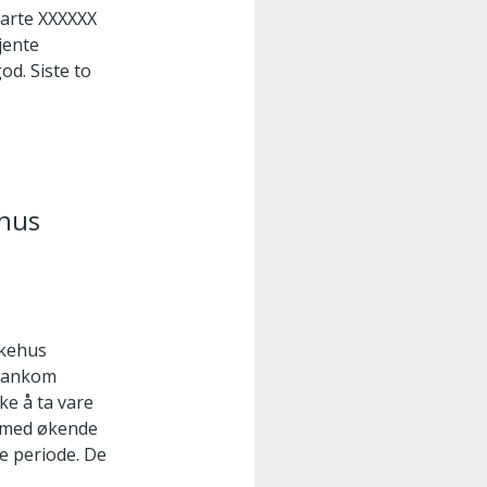
larte XXXXXX
kjente
od. Siste to
ehus
ykehus
X ankom
ke å ta vare
r med økende
e periode. De