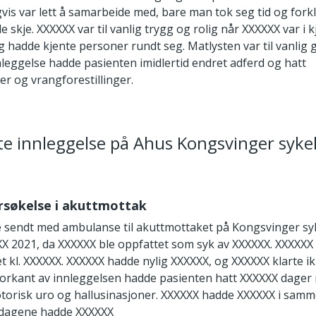
vis var lett å samarbeide med, bare man tok seg tid og fork
e skje. XXXXXX var til vanlig trygg og rolig når XXXXXX var i 
 hadde kjente personer rundt seg. Matlysten var til vanlig g
leggelse hadde pasienten imidlertid endret adferd og hatt
er og vrangforestillinger.
ste innleggelse på Ahus Kongsvinger syk
ersøkelse i akuttmottak
e sendt med ambulanse til akuttmottaket på Kongsvinger s
X 2021, da XXXXXX ble oppfattet som syk av XXXXXX. XXXXX
 kl. XXXXXX. XXXXXX hadde nylig XXXXXX, og XXXXXX klarte ik
 forkant av innleggelsen hadde pasienten hatt XXXXXX dage
otorisk uro og hallusinasjoner. XXXXXX hadde XXXXXX i samm
 dagene hadde XXXXXX