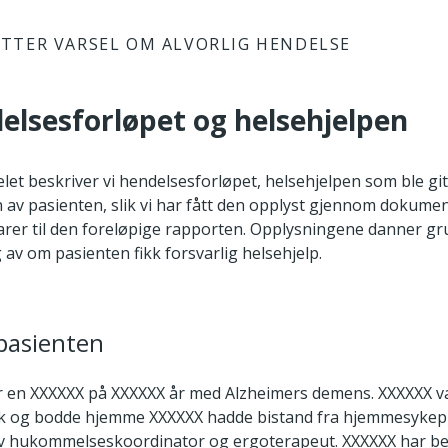
TTER VARSEL OM ALVORLIG HENDELSE
elsesforløpet og helsehjelpen
telet beskriver vi hendelsesforløpet, helsehjelpen som ble gi
 av pasienten, slik vi har fått den opplyst gjennom dokumen
er til den foreløpige rapporten. Opplysningene danner gr
 av om pasienten fikk forsvarlig helsehjelp.
pasienten
r en XXXXXX på XXXXXX år med Alzheimers demens. XXXXXX v
isk og bodde hjemme XXXXXX hadde bistand fra hjemmesykeple
v hukommelseskoordinator og ergoterapeut. XXXXXX har be