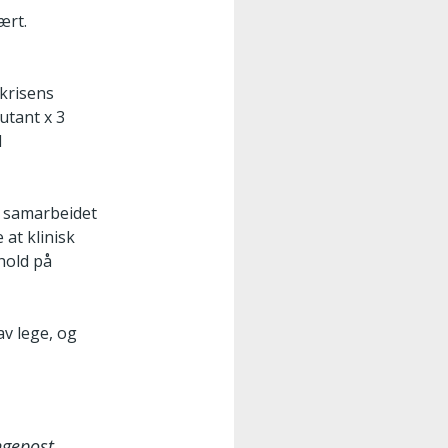
ært.
ikrisens
utant x 3
d
n samarbeidet
 at klinisk
hold på
v lege, og
ngepost