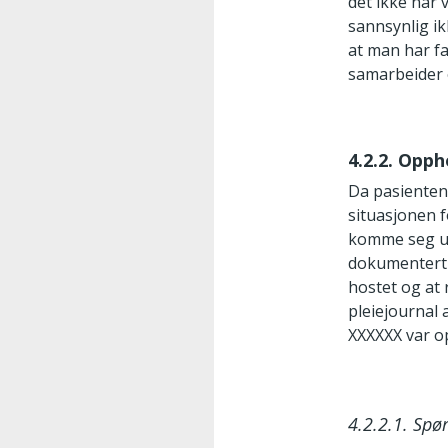
det ikke har 
sannsynlig ik
at man har f
samarbeider o
4.2.2. Opp
Da pasienten 
situasjonen f
komme seg ut
dokumentert 
hostet og at 
pleiejournal 
XXXXXX var o
4.2.2.1. Sp