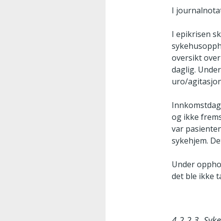
I journalnot
I epikrisen s
sykehusoppho
oversikt ove
daglig. Under
uro/agitasjo
Innkomstdage
og ikke frems
var pasiente
sykehjem. De
Under opphol
det ble ikke 
4.2.2.3. Syk