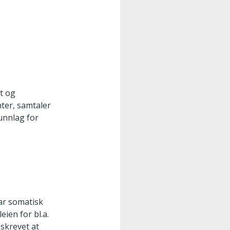
tt og
ter, samtaler
unnlag for
ar somatisk
ien for bl.a.
skrevet at