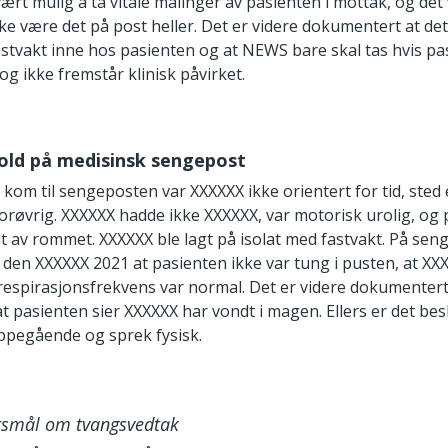
vært mulig å ta vitale målinger av pasienten i mottak, og det 
ke være det på post heller. Det er videre dokumentert at det 
astvakt inne hos pasienten og at NEWS bare skal tas hvis pa
g ikke fremstår klinisk påvirket.
hold på medisinsk sengepost
kom til sengeposten var XXXXXX ikke orientert for tid, sted 
orøvrig. XXXXXX hadde ikke XXXXXX, var motorisk urolig, og
 av rommet. XXXXXX ble lagt på isolat med fastvakt. På seng
den XXXXXX 2021 at pasienten ikke var tung i pusten, at XX
respirasjonsfrekvens var normal. Det er videre dokumentert
at pasienten sier XXXXXX har vondt i magen. Ellers er det bes
ppegående og sprek fysisk.
ørsmål om tvangsvedtak