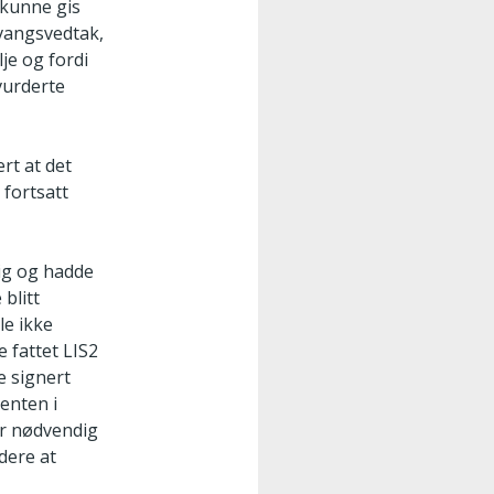
 kunne gis
tvangsvedtak,
je og fordi
 vurderte
rt at det
 fortsatt
ig og hadde
blitt
le ikke
e fattet LIS2
e signert
ienten i
ar nødvendig
idere at