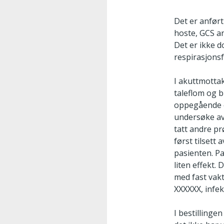
Det er anført
hoste, GCS an
Det er ikke 
respirasjons
I akuttmotta
taleflom og b
oppegående o
undersøke av 
tatt andre pr
først tilsett
pasienten. P
liten effekt
med fast vakt
XXXXXX, infek
I bestillinge