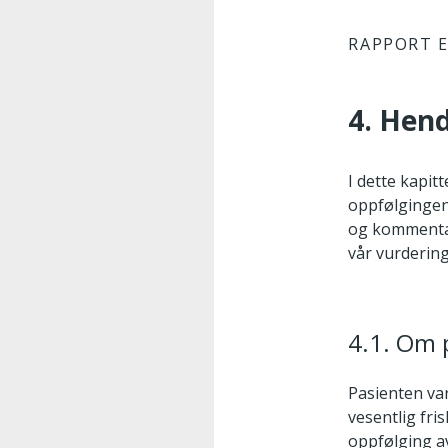
RAPPORT E
4. Hend
I dette kapit
oppfølgingen
og kommentar
vår vurdering
4.1. Om 
Pasienten va
vesentlig fr
oppfølging a