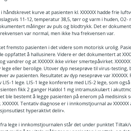
 i håndskrevet kurve at pasienten kl. XXXXXX hadde frie luftve
slagsvis 11-12, temperatur 38,5, tørr og varm i huden, O2- 
dokumentert målinger av puls og blodtrykk. Det er dokument
frekvensen var normal, men ikke hva frekvensen var.
ket fremsto pasienten i det videre som motorisk urolig. Pas
le oppfattet å hallusinere. Videre er det dokumentert at XXX
g vandrer og at XXXXXX ikke virker smertepåvirket. XXXXXX 
lege eller berolige. Utover dyp neseprøve til virus-testing, 
øver av pasienten. Resultatet av dyp neseprøve var XXXXXX. 
 av LIS-1 lege. LIS-1 lege konfererte med LIS-2 lege, som også 
asienten fikk 2 ganger Haldol 1 mg intramuskulært i akuttm
. Det ble bestemt å legge pasienten på enerom på medisinsk
. XXXXXX. Tentativ diagnose er i innkomstjournal av XXXXXX
sjonsutløst hyperaktivt delir».
n fra lege i innkomstjournalen står det under punktet Tiltak/