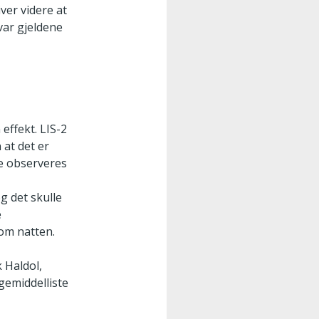
ver videre at
var gjeldene
effekt. LIS-2
 at det er
te observeres
g det skulle
e
nom natten.
 Haldol,
gemiddelliste