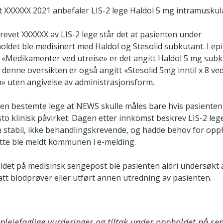
at XXXXXX 2021 anbefaler LIS-2 lege Haldol 5 mg intramuskul
krevet XXXXXX av LIS-2 lege står det at pasienten under
ldet ble medisinert med Haldol og Stesolid subkutant. I ep
r «Medikamenter ved utreise» er det angitt Haldol 5 mg subk
 denne oversikten er også angitt «Stesolid 5mg inntil x 8 ve
n» uten angivelse av administrasjonsform.
n bestemte lege at NEWS skulle måles bare hvis pasiente
to klinisk påvirket. Dagen etter innkomst beskrev LIS-2 lege
n stabil, ikke behandlingskrevende, og hadde behov for opp
tte ble meldt kommunen i e-melding.
det på medisinsk sengepost ble pasienten aldri undersøkt a
tatt blodprøver eller utført annen utredning av pasienten.
epleiefaglige vurderinger og tiltak under oppholdet på se