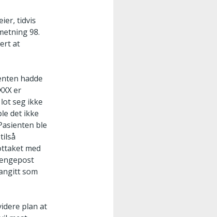
ier, tidvis
metning 98.
ert at
ienten hadde
XXX er
lot seg ikke
ble det ikke
Pasienten ble
tilså
ottaket med
 sengepost
 angitt som
videre plan at