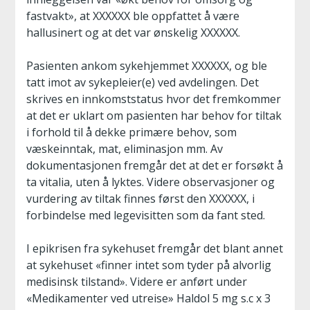
fastvakt», at XXXXXX ble oppfattet å være
hallusinert og at det var ønskelig XXXXXX.
Pasienten ankom sykehjemmet XXXXXX, og ble
tatt imot av sykepleier(e) ved avdelingen. Det
skrives en innkomststatus hvor det fremkommer
at det er uklart om pasienten har behov for tiltak
i forhold til å dekke primære behov, som
væskeinntak, mat, eliminasjon mm. Av
dokumentasjonen fremgår det at det er forsøkt å
ta vitalia, uten å lyktes. Videre observasjoner og
vurdering av tiltak finnes først den XXXXXX, i
forbindelse med legevisitten som da fant sted.
I epikrisen fra sykehuset fremgår det blant annet
at sykehuset «finner intet som tyder på alvorlig
medisinsk tilstand». Videre er anført under
«Medikamenter ved utreise» Haldol 5 mg s.c x 3