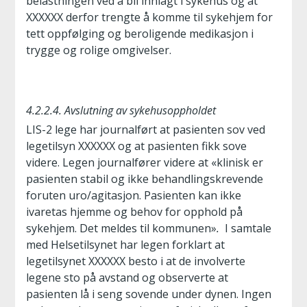
belastningen ved å bli innlagt i sykehus og at
XXXXXX derfor trengte å komme til sykehjem for
tett oppfølging og beroligende medikasjon i
trygge og rolige omgivelser.
4.2.2.4. Avslutning av sykehusoppholdet
LIS-2 lege har journalført at pasienten sov ved
legetilsyn XXXXXX og at pasienten fikk sove
videre. Legen journalfører videre at «klinisk er
pasienten stabil og ikke behandlingskrevende
foruten uro/agitasjon. Pasienten kan ikke
ivaretas hjemme og behov for opphold på
sykehjem. Det meldes til kommunen»
.
I samtale
med Helsetilsynet har legen forklart at
legetilsynet XXXXXX besto i at de involverte
legene sto på avstand og observerte at
pasienten lå i seng sovende under dynen. Ingen