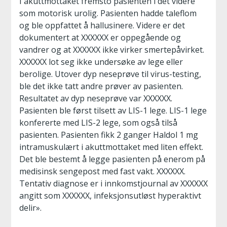
I akuttmottaket fremsto pasienten i det videre
som motorisk urolig. Pasienten hadde taleflom
og ble oppfattet å hallusinere. Videre er det
dokumentert at XXXXXX er oppegående og
vandrer og at XXXXXX ikke virker smertepåvirket.
XXXXXX lot seg ikke undersøke av lege eller
berolige. Utover dyp neseprøve til virus-testing,
ble det ikke tatt andre prøver av pasienten.
Resultatet av dyp neseprøve var XXXXXX.
Pasienten ble først tilsett av LIS-1 lege. LIS-1 lege
konfererte med LIS-2 lege, som også tilså
pasienten. Pasienten fikk 2 ganger Haldol 1 mg
intramuskulært i akuttmottaket med liten effekt.
Det ble bestemt å legge pasienten på enerom på
medisinsk sengepost med fast vakt. XXXXXX.
Tentativ diagnose er i innkomstjournal av XXXXXX
angitt som XXXXXX, infeksjonsutløst hyperaktivt
delir».