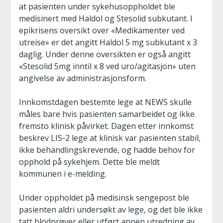
at pasienten under sykehusoppholdet ble
medisinert med Haldol og Stesolid subkutant. I
epikrisens oversikt over «Medikamenter ved
utreise» er det angitt Haldol 5 mg subkutant x 3
daglig. Under denne oversikten er også angitt
«Stesolid 5mg inntil x 8 ved uro/agitasjon» uten
angivelse av administrasjonsform.
Innkomstdagen bestemte lege at NEWS skulle
måles bare hvis pasienten samarbeidet og ikke
fremsto klinisk påvirket. Dagen etter innkomst
beskrev LIS-2 lege at klinisk var pasienten stabil,
ikke behandlingskrevende, og hadde behov for
opphold på sykehjem. Dette ble meldt
kommunen i e-melding.
Under oppholdet på medisinsk sengepost ble
pasienten aldri undersøkt av lege, og det ble ikke
tatt blodprøver eller utført annen utredning av