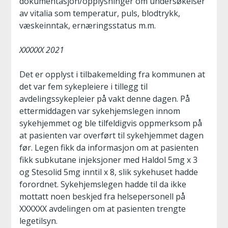
dokumentasjon/opplysninger om undersøkelser
av vitalia som temperatur, puls, blodtrykk,
væskeinntak, ernæringsstatus m.m.
XXXXXX 2021
Det er opplyst i tilbakemelding fra kommunen at
det var fem sykepleiere i tillegg til
avdelingssykepleier på vakt denne dagen. På
ettermiddagen var sykehjemslegen innom
sykehjemmet og ble tilfeldigvis oppmerksom på
at pasienten var overført til sykehjemmet dagen
før. Legen fikk da informasjon om at pasienten
fikk subkutane injeksjoner med Haldol 5mg x 3
og Stesolid 5mg inntil x 8, slik sykehuset hadde
forordnet. Sykehjemslegen hadde til da ikke
mottatt noen beskjed fra helsepersonell på
XXXXXX avdelingen om at pasienten trengte
legetilsyn.