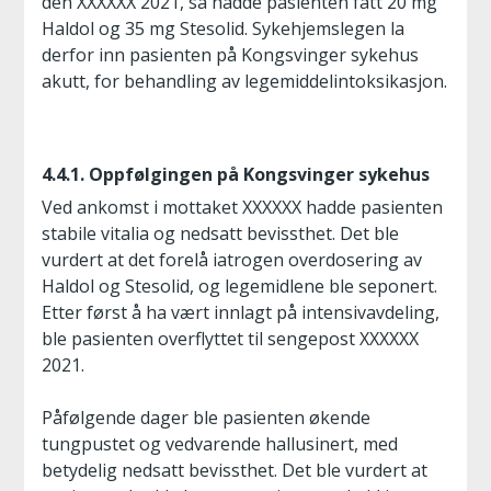
den XXXXXX 2021, så hadde pasienten fått 20 mg
Haldol og 35 mg Stesolid. Sykehjemslegen la
derfor inn pasienten på Kongsvinger sykehus
akutt, for behandling av legemiddelintoksikasjon.
4.4.1. Oppfølgingen på Kongsvinger sykehus
Ved ankomst i mottaket XXXXXX hadde pasienten
stabile vitalia og nedsatt bevissthet. Det ble
vurdert at det forelå iatrogen overdosering av
Haldol og Stesolid, og legemidlene ble seponert.
Etter først å ha vært innlagt på intensivavdeling,
ble pasienten overflyttet til sengepost XXXXXX
2021.
Påfølgende dager ble pasienten økende
tungpustet og vedvarende hallusinert, med
betydelig nedsatt bevissthet. Det ble vurdert at