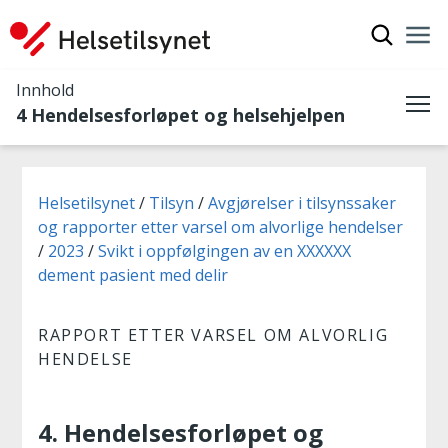
Vis søkef
Nav
Luk
Innhold
4 Hendelsesforløpet og helsehjelpen
Me
Du er her:
Helsetilsynet
Tilsyn
Avgjørelser i tilsynssaker
og rapporter etter varsel om alvorlige hendelser
2023
Svikt i oppfølgingen av en XXXXXX
dement pasient med delir
RAPPORT ETTER VARSEL OM ALVORLIG
HENDELSE
4. Hendelsesforløpet og