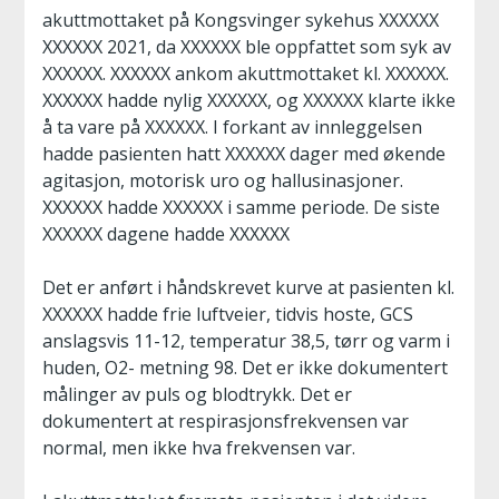
akuttmottaket på Kongsvinger sykehus XXXXXX
XXXXXX 2021, da XXXXXX ble oppfattet som syk av
XXXXXX. XXXXXX ankom akuttmottaket kl. XXXXXX.
XXXXXX hadde nylig XXXXXX, og XXXXXX klarte ikke
å ta vare på XXXXXX. I forkant av innleggelsen
hadde pasienten hatt XXXXXX dager med økende
agitasjon, motorisk uro og hallusinasjoner.
XXXXXX hadde XXXXXX i samme periode. De siste
XXXXXX dagene hadde XXXXXX
Det er anført i håndskrevet kurve at pasienten kl.
XXXXXX hadde frie luftveier, tidvis hoste, GCS
anslagsvis 11-12, temperatur 38,5, tørr og varm i
huden, O2- metning 98. Det er ikke dokumentert
målinger av puls og blodtrykk. Det er
dokumentert at respirasjonsfrekvensen var
normal, men ikke hva frekvensen var.