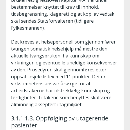
brukerrettighetsloven kapittel 4 A, herunder
bestemmelser knyttet til krav til innhold,
tidsbegrensning, klagerett og at kopi av vedtak
skal sendes Statsforvalteren (tidligere
Fylkesmannen).
Det kreves at helsepersonell som gjennomfører
tvungen somatisk helsehjelp må mestre den
aktuelle tvangsbruken, ha kunnskap om
virkningen og eventuelle uheldige konsekvenser
av den. Prosedyren skal gjennomføres etter
oppsatt «sjekkliste» med 11 punkter. Det er
virksomhetens ansvar å sørge for at
arbeidstakerne har tilstrekkelig kunnskap og
ferdigheter. Tiltakene som benyttes skal være
alminnelig akseptert i fagmiljøet.
3.1.1.1.3. Oppfølging av utagerende
pasienter