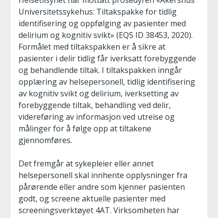
Helsetilsynet har mottatt prosedyren «Akershus
Universitetssykehus: Tiltakspakke for tidlig
identifisering og oppfølging av pasienter med
delirium og kognitiv svikt» (EQS ID 38453, 2020).
Formålet med tiltakspakken er å sikre at
pasienter i delir tidlig får iverksatt forebyggende
og behandlende tiltak. I tiltakspakken inngår
opplæring av helsepersonell, tidlig identifisering
av kognitiv svikt og delirium, iverksetting av
forebyggende tiltak, behandling ved delir,
videreføring av informasjon ved utreise og
målinger for å følge opp at tiltakene
gjennomføres.
Det fremgår at sykepleier eller annet
helsepersonell skal innhente opplysninger fra
pårørende eller andre som kjenner pasienten
godt, og screene aktuelle pasienter med
screeningsverktøyet 4AT. Virksomheten har