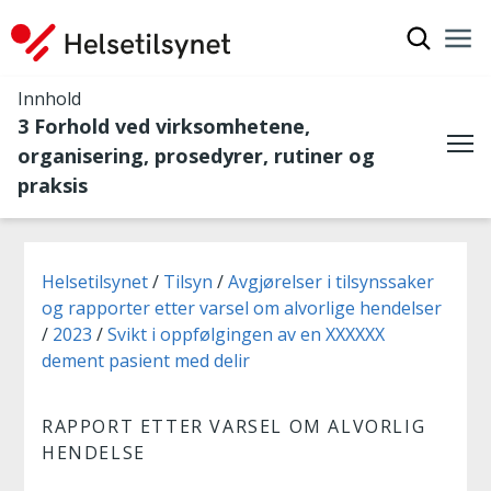
Vis søkef
Nav
Luk
Innhold
3 Forhold ved virksomhetene,
organisering, prosedyrer, rutiner og
Me
praksis
Du er her:
Helsetilsynet
Tilsyn
Avgjørelser i tilsynssaker
og rapporter etter varsel om alvorlige hendelser
2023
Svikt i oppfølgingen av en XXXXXX
dement pasient med delir
RAPPORT ETTER VARSEL OM ALVORLIG
HENDELSE