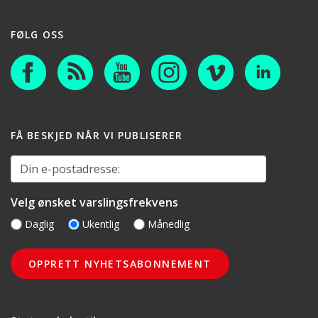
FØLG OSS
FÅ BESKJED NÅR VI PUBLISERER
Din e-postadresse:
Velg ønsket varslingsfrekvens
Daglig
Ukentlig
Månedlig