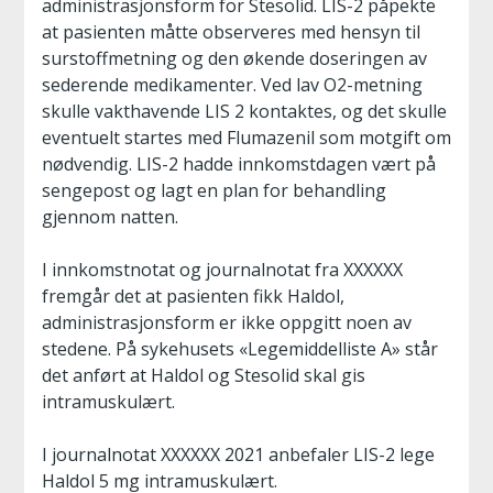
administrasjonsform for Stesolid. LIS-2 påpekte
at pasienten måtte observeres med hensyn til
surstoffmetning og den økende doseringen av
sederende medikamenter. Ved lav O2-metning
skulle vakthavende LIS 2 kontaktes, og det skulle
eventuelt startes med Flumazenil som motgift om
nødvendig. LIS-2 hadde innkomstdagen vært på
sengepost og lagt en plan for behandling
gjennom natten.
I innkomstnotat og journalnotat fra XXXXXX
fremgår det at pasienten fikk Haldol,
administrasjonsform er ikke oppgitt noen av
stedene. På sykehusets «Legemiddelliste A» står
det anført at Haldol og Stesolid skal gis
intramuskulært.
I journalnotat XXXXXX 2021 anbefaler LIS-2 lege
Haldol 5 mg intramuskulært.