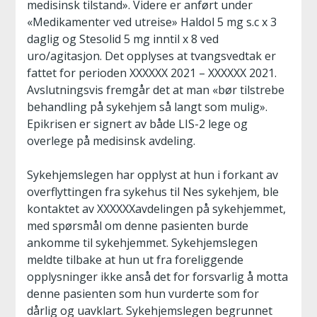
medisinsk tilstand». Videre er anført under
«Medikamenter ved utreise» Haldol 5 mg s.c x 3
daglig og Stesolid 5 mg inntil x 8 ved
uro/agitasjon. Det opplyses at tvangsvedtak er
fattet for perioden XXXXXX 2021 – XXXXXX 2021.
Avslutningsvis fremgår det at man «bør tilstrebe
behandling på sykehjem så langt som mulig».
Epikrisen er signert av både LIS-2 lege og
overlege på medisinsk avdeling.
Sykehjemslegen har opplyst at hun i forkant av
overflyttingen fra sykehus til Nes sykehjem, ble
kontaktet av XXXXXXavdelingen på sykehjemmet,
med spørsmål om denne pasienten burde
ankomme til sykehjemmet. Sykehjemslegen
meldte tilbake at hun ut fra foreliggende
opplysninger ikke anså det for forsvarlig å motta
denne pasienten som hun vurderte som for
dårlig og uavklart. Sykehjemslegen begrunnet