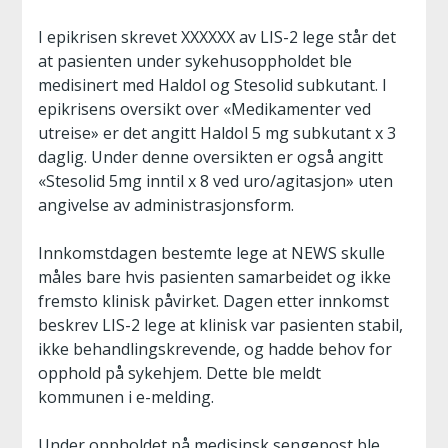
I epikrisen skrevet XXXXXX av LIS-2 lege står det
at pasienten under sykehusoppholdet ble
medisinert med Haldol og Stesolid subkutant. I
epikrisens oversikt over «Medikamenter ved
utreise» er det angitt Haldol 5 mg subkutant x 3
daglig. Under denne oversikten er også angitt
«Stesolid 5mg inntil x 8 ved uro/agitasjon» uten
angivelse av administrasjonsform.
Innkomstdagen bestemte lege at NEWS skulle
måles bare hvis pasienten samarbeidet og ikke
fremsto klinisk påvirket. Dagen etter innkomst
beskrev LIS-2 lege at klinisk var pasienten stabil,
ikke behandlingskrevende, og hadde behov for
opphold på sykehjem. Dette ble meldt
kommunen i e-melding.
Under oppholdet på medisinsk sengepost ble