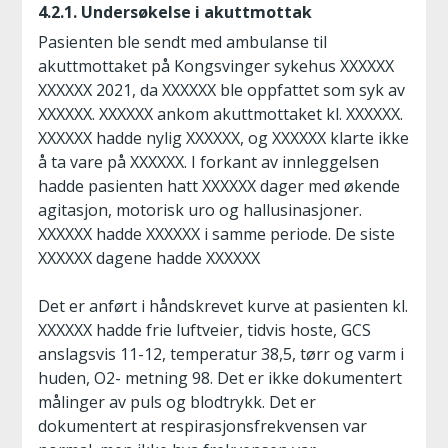
4.2.1. Undersøkelse i akuttmottak
Pasienten ble sendt med ambulanse til
akuttmottaket på Kongsvinger sykehus XXXXXX
XXXXXX 2021, da XXXXXX ble oppfattet som syk av
XXXXXX. XXXXXX ankom akuttmottaket kl. XXXXXX.
XXXXXX hadde nylig XXXXXX, og XXXXXX klarte ikke
å ta vare på XXXXXX. I forkant av innleggelsen
hadde pasienten hatt XXXXXX dager med økende
agitasjon, motorisk uro og hallusinasjoner.
XXXXXX hadde XXXXXX i samme periode. De siste
XXXXXX dagene hadde XXXXXX
Det er anført i håndskrevet kurve at pasienten kl.
XXXXXX hadde frie luftveier, tidvis hoste, GCS
anslagsvis 11-12, temperatur 38,5, tørr og varm i
huden, O2- metning 98. Det er ikke dokumentert
målinger av puls og blodtrykk. Det er
dokumentert at respirasjonsfrekvensen var