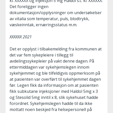
kl. XXXXXX og injeksjon 5 mg Haldol s.c. kl. XXXXXX.
Det foreligger ingen
dokumentasjon/opplysninger om undersøkelser
av vitalia som temperatur, puls, blodtrykk,
væskeinntak, ernæringsstatus m.m.
XXXXXX 2021
Det er opplyst i tilbakemelding fra kommunen at
det var fem sykepleiere i tillegg til
avdelingssykepleier på vakt denne dagen. På
ettermiddagen var sykehjemslegen innom
sykehjemmet og ble tilfeldigvis oppmerksom på
at pasienten var overført til sykehjemmet dagen
før. Legen fikk da informasjon om at pasienten
fikk subkutane injeksjoner med Haldol 5mg x 3
og Stesolid 5mg inntil x 8, slik sykehuset hadde
forordnet. Sykehjemslegen hadde til da ikke
mottatt noen beskjed fra helsepersonell på