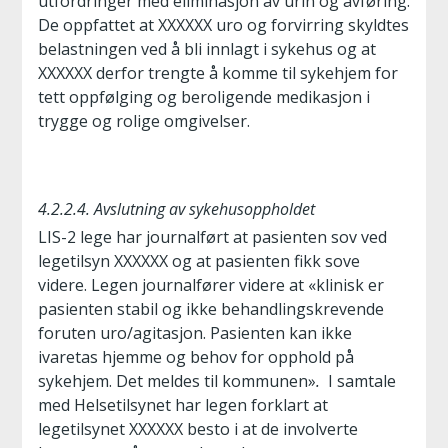
utfordringer med eliminasjon av urin og avføring.
De oppfattet at XXXXXX uro og forvirring skyldtes
belastningen ved å bli innlagt i sykehus og at
XXXXXX derfor trengte å komme til sykehjem for
tett oppfølging og beroligende medikasjon i
trygge og rolige omgivelser.
4.2.2.4. Avslutning av sykehusoppholdet
LIS-2 lege har journalført at pasienten sov ved
legetilsyn XXXXXX og at pasienten fikk sove
videre. Legen journalfører videre at «klinisk er
pasienten stabil og ikke behandlingskrevende
foruten uro/agitasjon. Pasienten kan ikke
ivaretas hjemme og behov for opphold på
sykehjem. Det meldes til kommunen»
.
I samtale
med Helsetilsynet har legen forklart at
legetilsynet XXXXXX besto i at de involverte