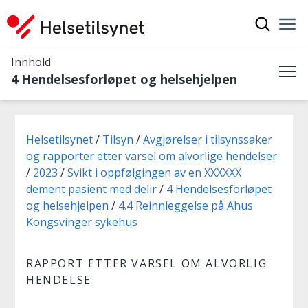
Vis søkef
Nav
Luk
Innhold
4 Hendelsesforløpet og helsehjelpen
Me
Du er her:
Helsetilsynet
Tilsyn
Avgjørelser i tilsynssaker
og rapporter etter varsel om alvorlige hendelser
2023
Svikt i oppfølgingen av en XXXXXX
dement pasient med delir
4 Hendelsesforløpet
og helsehjelpen
4.4 Reinnleggelse på Ahus
Kongsvinger sykehus
RAPPORT ETTER VARSEL OM ALVORLIG
HENDELSE