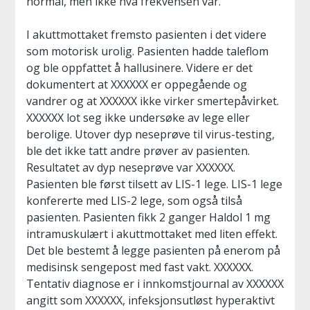
normal, men ikke hva frekvensen var.
I akuttmottaket fremsto pasienten i det videre
som motorisk urolig. Pasienten hadde taleflom
og ble oppfattet å hallusinere. Videre er det
dokumentert at XXXXXX er oppegående og
vandrer og at XXXXXX ikke virker smertepåvirket.
XXXXXX lot seg ikke undersøke av lege eller
berolige. Utover dyp neseprøve til virus-testing,
ble det ikke tatt andre prøver av pasienten.
Resultatet av dyp neseprøve var XXXXXX.
Pasienten ble først tilsett av LIS-1 lege. LIS-1 lege
konfererte med LIS-2 lege, som også tilså
pasienten. Pasienten fikk 2 ganger Haldol 1 mg
intramuskulært i akuttmottaket med liten effekt.
Det ble bestemt å legge pasienten på enerom på
medisinsk sengepost med fast vakt. XXXXXX.
Tentativ diagnose er i innkomstjournal av XXXXXX
angitt som XXXXXX, infeksjonsutløst hyperaktivt