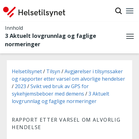
Vis søkef
Nav
Luk
Innhold
3 Aktuelt lovgrunnlag og faglige
Me
normeringer
Du er her:
Helsetilsynet
Tilsyn
Avgjørelser i tilsynssaker
og rapporter etter varsel om alvorlige hendelser
2023
Svikt ved bruk av GPS for
sykehjemsbeboer med demens
3 Aktuelt
lovgrunnlag og faglige normeringer
RAPPORT ETTER VARSEL OM ALVORLIG
HENDELSE