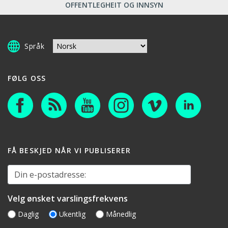
OFFENTLEGHEIT OG INNSYN
Språk
FØLG OSS
FÅ BESKJED NÅR VI PUBLISERER
Din e-postadresse:
Velg ønsket varslingsfrekvens
Daglig
Ukentlig
Månedlig