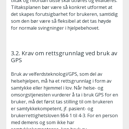
tiltak og hvordan disse skal utføres og evalueres.
Tiltaksplanen bør være så konkret utformet at
det skapes forutsigbarhet for brukeren, samtidig
som den bør være så fleksibel at det tas høyde
for normale svingninger i hjelpebehovet.
3.2. Krav om rettsgrunnlag ved bruk av
GPS
Bruk av velferdsteknologi/GPS, som del av
helsehjelpen, må ha et rettsgrunnlag i form av
samtykke eller hjemmel i lov. Når helse- og
omsorgstjenesten vurderer å ta i bruk GPS for en
bruker, må det først tas stilling til om brukeren
er samtykkekompetent, jf. pasient- og
brukerrettighetsloven §§4-1 til 4-3. For en person
med demens og som ikke har