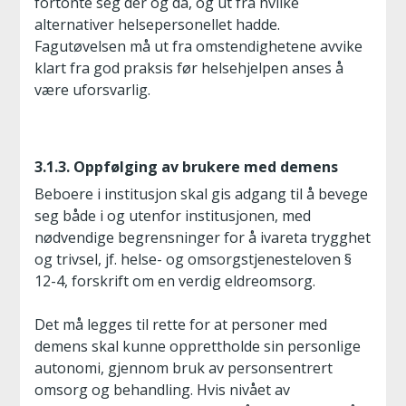
fortonte seg der og da, og ut fra hvilke
alternativer helsepersonellet hadde.
Fagutøvelsen må ut fra omstendighetene avvike
klart fra god praksis før helsehjelpen anses å
være uforsvarlig.
3.1.3. Oppfølging av brukere med demens
Beboere i institusjon skal gis adgang til å bevege
seg både i og utenfor institusjonen, med
nødvendige begrensninger for å ivareta trygghet
og trivsel, jf. helse- og omsorgstjenesteloven §
12-4, forskrift om en verdig eldreomsorg.
Det må legges til rette for at personer med
demens skal kunne opprettholde sin personlige
autonomi, gjennom bruk av personsentrert
omsorg og behandling. Hvis nivået av