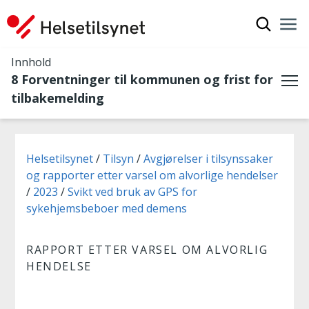
Vis søkef
Nav
Luk
Innhold
8 Forventninger til kommunen og frist for
Me
tilbakemelding
Du er her:
Helsetilsynet
Tilsyn
Avgjørelser i tilsynssaker
og rapporter etter varsel om alvorlige hendelser
2023
Svikt ved bruk av GPS for
sykehjemsbeboer med demens
RAPPORT ETTER VARSEL OM ALVORLIG
HENDELSE