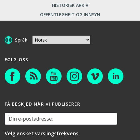
HISTORISK ARKIV
OFFENTLEGHEIT OG INNSYN
Språk
FØLG OSS
FÅ BESKJED NÅR VI PUBLISERER
Din e-postadresse:
Velg ønsket varslingsfrekvens