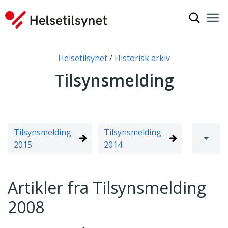
Vis søkef
Nav
Luk
Du er her:
Helsetilsynet
Historisk arkiv
Tilsynsmelding
Tilsynsmelding
Tilsynsmelding
Tilsynsm
2015
2014
2013
Åpne 
Artikler fra Tilsynsmelding
2008