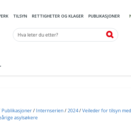
VERK
TILSYN
RETTIGHETER OG KLAGER
PUBLIKASJONER
Hva leter du etter?
r
Publikasjoner
Internserien
2024
Veileder for tilsyn me
eårige asylsøkere