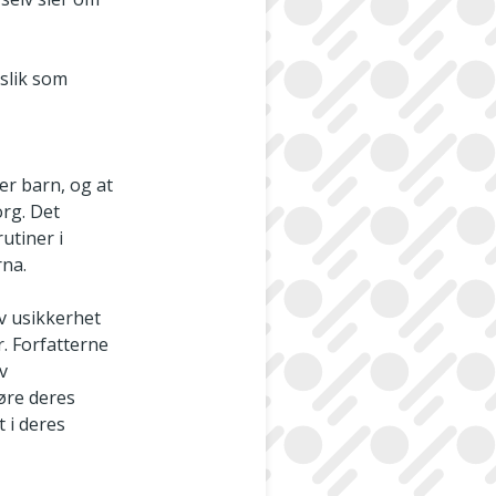
 slik som
v
r barn, og at
rg. Det
utiner i
rna.
v usikkerhet
r. Forfatterne
v
høre deres
t i deres