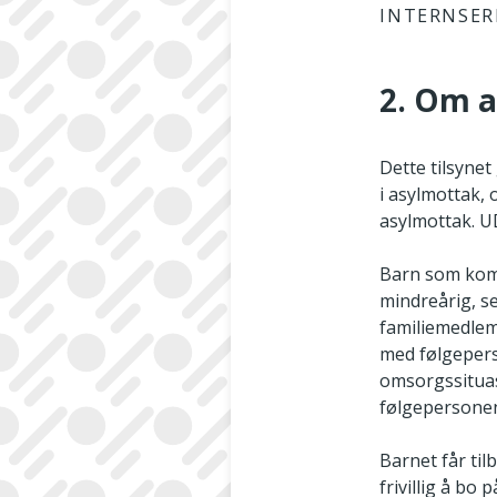
INTERNSER
2. Om 
Dette tilsyne
i asylmottak,
asylmottak. U
Barn som kom
mindreårig, 
familiemedlem
med følgepers
omsorgssituas
følgepersonen
Barnet får til
frivillig å bo