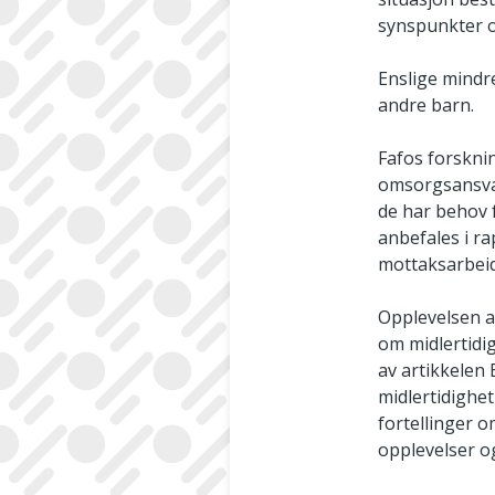
synspunkter o
Enslige mindre
andre barn.
Fafos forskni
omsorgsansvar
de har behov 
anbefales i ra
mottaksarbeid
Opplevelsen a
om midlertidig
av artikkelen
midlertidighet
fortellinger o
opplevelser og