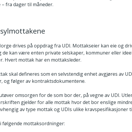
e – fra dager til måneder.
asylmottakene
Norge drives på oppdrag fra UDI. Mottakseier kan eie og driv
g de kan være enten private selskaper, kommuner eller idee
r. Hvert mottak har en mottaksleder.
tak skal defineres som en selvstendig enhet avgjøres av U
, og følger av kontraktsdokumentene.
utøver omsorgen for de som bor der, på vegne av UDI. Utl
skriften gjelder for alle mottak hvor det bor enslige mindr
avhengig av type mottak og UDIs ulike kravspesifikasjoner t
i følgende mottaksordninger: