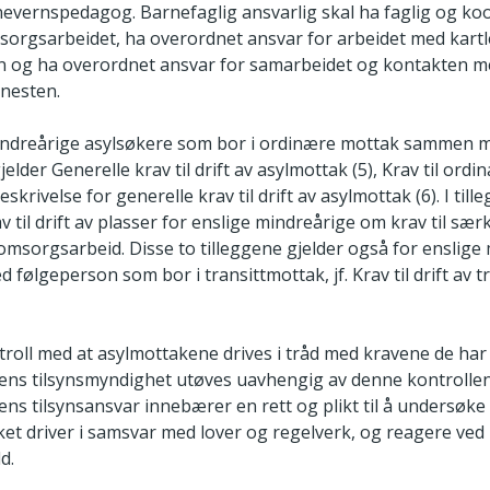
evernspedagog. Barnefaglig ansvarlig skal ha faglig og ko
sorgsarbeidet, ha overordnet ansvar for arbeidet med kart
lan og ha overordnet ansvar for samarbeidet og kontakten 
nesten.
indreårige asylsøkere som bor i ordinære mottak sammen 
elder Generelle krav til drift av asylmottak (5), Krav til ord
skrivelse for generelle krav til drift av asylmottak (6). I till
av til drift av plasser for enslige mindreårige om krav til sæ
 omsorgsarbeid. Disse to tilleggene gjelder også for enslige
 følgeperson som bor i transittmottak, jf. Krav til drift av t
roll med at asylmottakene drives i tråd med kravene de har 
rens tilsynsmyndighet utøves uavhengig av denne kontrollen
rens tilsynsansvar innebærer en rett og plikt til å undersø
t driver i samsvar med lover og regelverk, og reagere ved lo
d.