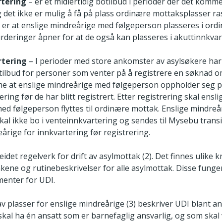
rtering
– er et midlertidig botilbud i perioder der det kom
 det ikke er mulig å få på plass ordinære mottaksplasser ra
er at enslige mindreårige med følgeperson plasseres i ord
urderinger åpner for at de også kan plasseres i akuttinnkvar
rtering
– I perioder med store ankomster av asylsøkere har p
otilbud for personer som venter på å registrere en søknad o
e at enslige mindreårige med følgeperson oppholder seg 
ring før de har blitt registrert. Etter registrering skal ensli
ed følgeperson flyttes til ordinære mottak. Enslige mindreå
kal ikke bo i venteinnkvartering og sendes til Mysebu trans
årige for innkvartering før registrering.
idet regelverk for drift av asylmottak (2). Det finnes ulike kra
akene og rutinebeskrivelser for alle asylmottak. Disse fung
enter for UDI.
ft av plasser for enslige mindreårige (3) beskriver UDI blant a
skal ha én ansatt som er barnefaglig ansvarlig, og som skal