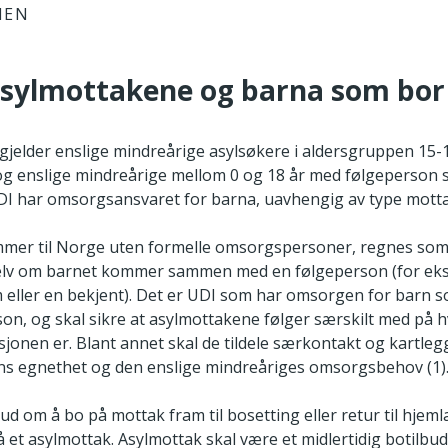
IEN
asylmottakene og barna som bor
t gjelder enslige mindreårige asylsøkere i aldersgruppen 15
 og enslige mindreårige mellom 0 og 18 år med følgeperson 
DI har omsorgsansvaret for barna, uavhengig av type motta
mer til Norge uten formelle omsorgspersoner, regnes som
selv om barnet kommer sammen med en følgeperson (for ek
 eller en bekjent). Det er UDI som har omsorgen for barn
on, og skal sikre at asylmottakene følger særskilt med på 
jonen er. Blant annet skal de tildele særkontakt og kartle
s egnethet og den enslige mindreåriges omsorgsbehov (1)
bud om å bo på mottak fram til bosetting eller retur til hjeml
 på et asylmottak. Asylmottak skal være et midlertidig botilbu