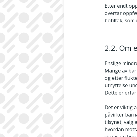
Etter endt op
overtar oppføl
botiltak, som 
2.2. Om e
Enslige mindr
Mange av barn
og etter flukt
utnyttelse und
Dette er erfa
Det er viktig
påvirker barn
tilsynet, val
hvordan motta
situasjon best