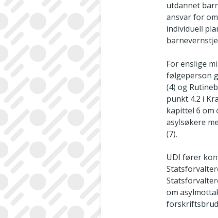
utdannet barn
ansvar for om
individuell p
barnevernstje
For enslige m
følgeperson gj
(4) og Rutinebe
punkt 4.2 i Kr
kapittel 6 om
asylsøkere med
(7).
UDI fører kont
Statsforvalte
Statsforvalte
om asylmottake
forskriftsbrud