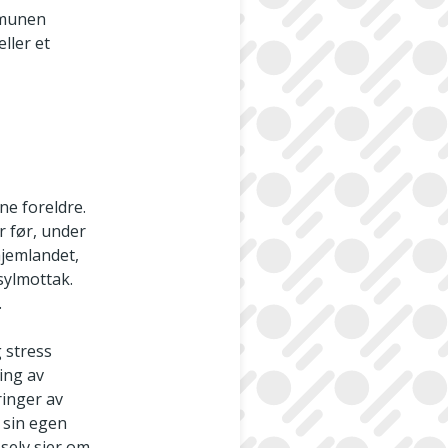
mmunen
ller et
ne foreldre.
 før, under
hjemlandet,
asylmottak.
.
 stress
ing av
ringer av
 sin egen
 selv sier om