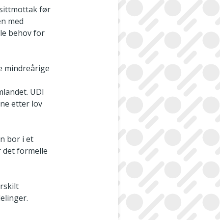
nsittmottak før
nen med
lle behov for
ge mindreårige
emlandet. UDI
ne etter lov
 bor i et
 det formelle
skilt
elinger.