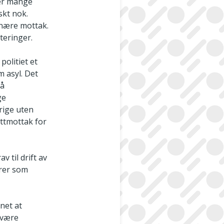
mer mange
skt nok.
inære mottak.
teringer.
olitiet et
m asyl. Det
på
ge
rige uten
ittmottak for
v til drift av
erer som
nnet at
 være