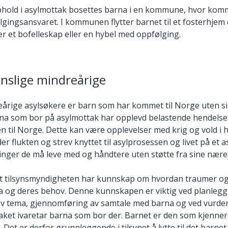
phold i asylmottak bosettes barna i en kommune, hvor ko
gingsansvaret. I kommunen flytter barnet til et fosterhjem e
er et bofelleskap eller en hybel med oppfølging.
nslige mindreårige
eårige asylsøkere er barn som har kommet til Norge uten si
a som bor på asylmottak har opplevd belastende hendelser
en til Norge. Dette kan være opplevelser med krig og vold i 
er flukten og strev knyttet til asylprosessen og livet på et 
ringer de må leve med og håndtere uten støtte fra sine nære
 at tilsynsmyndigheten har kunnskap om hvordan traumer og
a og deres behov. Denne kunnskapen er viktig ved planlegg
g av tema, gjennomføring av samtale med barna og ved vurde
ket ivaretar barna som bor der. Barnet er den som kjenner
. Det er derfor grunnleggende i tilsynet å lytte til det barnet