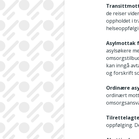
Transittmot
de reiser vide
oppholdet i t
helseoppfølgi
Asylmottak f
asylsøkere mel
omsorgstilbud 
kan inngå avt
og forskrift 
Ordinære as
ordinært mott
omsorgsansva
Tilrettelagt
oppfølging. De