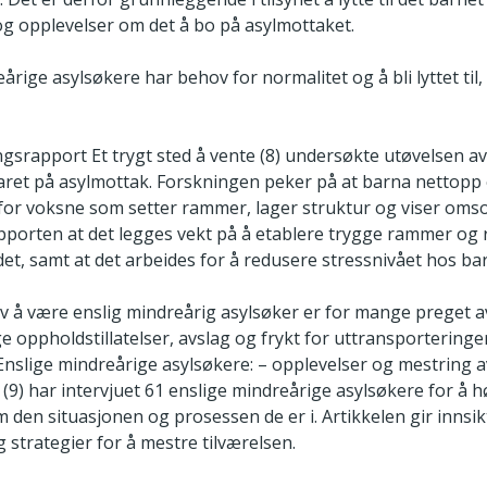
g opplevelser om det å bo på asylmottaket.
årige asylsøkere har behov for normalitet og å bli lyttet til,
ngsrapport Et trygt sted å vente (8) undersøkte utøvelsen a
et på asylmottak. Forskningen peker på at barna nettopp e
for voksne som setter rammer, lager struktur og viser omso
pporten at det legges vekt på å etablere trygge rammer og r
et, samt at det arbeides for å redusere stressnivået hos ba
v å være enslig mindreårig asylsøker er for mange preget a
e oppholdstillatelser, avslag og frykt for uttransporteringe
 Enslige mindreårige asylsøkere: – opplevelser og mestring a
 (9) har intervjuet 61 enslige mindreårige asylsøkere for å 
m den situasjonen og prosessen de er i. Artikkelen gir innsik
 strategier for å mestre tilværelsen.