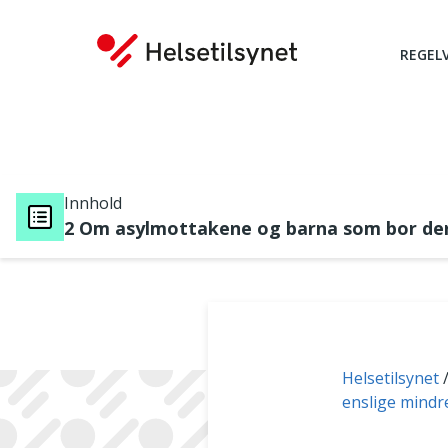
REGEL
Innhold
2 Om asylmottakene og barna som bor de
Du er her:
Helsetilsynet
enslige mindr