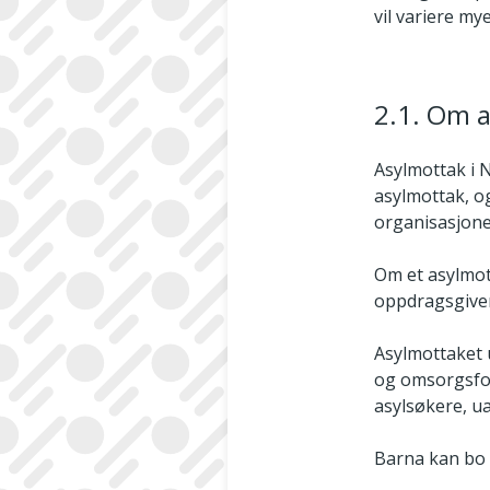
vil variere my
2.1. Om 
Asylmottak i 
asylmottak, o
organisasjone
Om et asylmot
oppdragsgiver
Asylmottaket 
og omsorgsfor
asylsøkere, u
Barna kan bo 