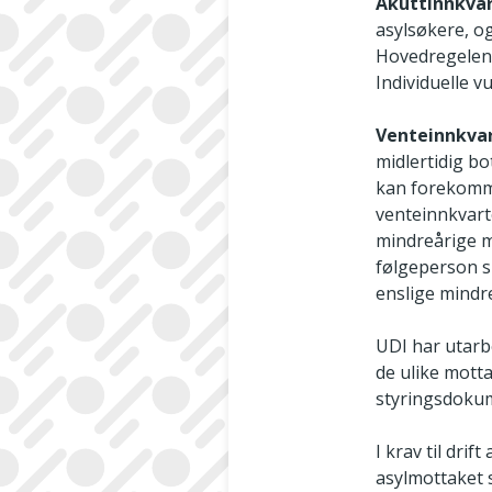
Akuttinnkva
asylsøkere, og
Hovedregelen 
Individuelle v
Venteinnkva
midlertidig b
kan forekomm
venteinnkvarte
mindreårige m
følgeperson s
enslige mindre
UDI har utarbe
de ulike mott
styringsdokum
I krav til dri
asylmottaket 