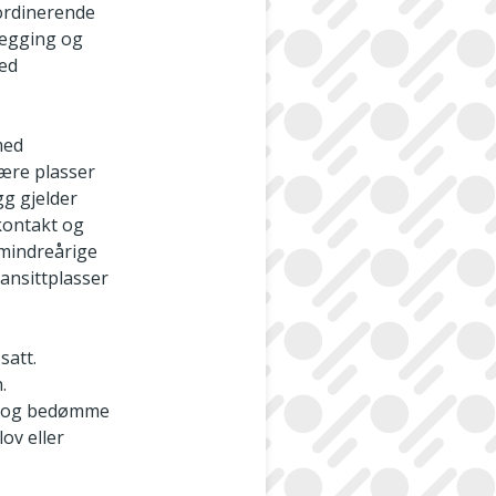
ordinerende
legging og
med
med
inære plasser
egg gjelder
rkontakt og
 mindreårige
ransittplasser
satt.
.
ke og bedømme
v­ eller