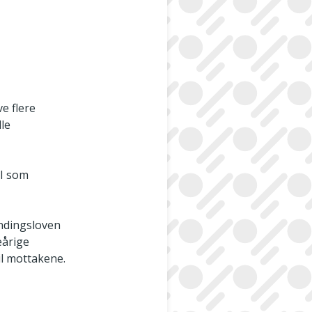
e flere
lle
DI som
endingsloven
eårige
il mottakene.