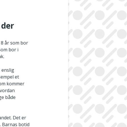
 der
-18 år som bor
som bor i
k.
 enslig
sempel et
 som kommer
hvordan
gge både
.
andet. Det er
d. Barnas botid