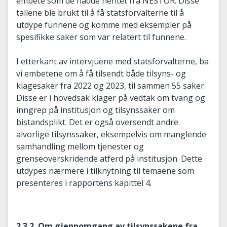
embete som de hadde hentet fra NESTOR. Disse
tallene ble brukt til å få statsforvalterne til å
utdype funnene og komme med eksempler på
spesifikke saker som var relatert til funnene.
I etterkant av intervjuene med statsforvalterne, ba
vi embetene om å få tilsendt både tilsyns- og
klagesaker fra 2022 og 2023, til sammen 55 saker.
Disse er i hovedsak klager på vedtak om tvang og
inngrep på institusjon og tilsynssaker om
bistandsplikt. Det er også oversendt andre
alvorlige tilsynssaker, eksempelvis om manglende
samhandling mellom tjenester og
grenseoverskridende atferd på institusjon. Dette
utdypes nærmere i tilknytning til temaene som
presenteres i rapportens kapittel 4.
2.3.2. Om gjennomgang av tilsynssakene fra