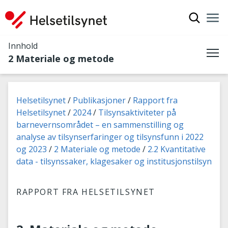
Vis søkef
Nav
Luk
Innhold
2 Materiale og metode
Me
Du er her:
Helsetilsynet
Publikasjoner
Rapport fra
Helsetilsynet
2024
Tilsynsaktiviteter på
barnevernsområdet – en sammenstilling og
analyse av tilsynserfaringer og tilsynsfunn i 2022
og 2023
2 Materiale og metode
2.2 Kvantitative
data - tilsynssaker, klagesaker og institusjonstilsyn
RAPPORT FRA HELSETILSYNET