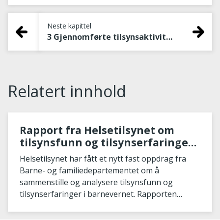
Neste kapittel
3 Gjennomførte tilsynsaktiviteter på barnevernsområdet
Relatert innhold
Rapport fra Helsetilsynet om
tilsynsfunn og tilsynserfaringer i
barnevernet i 2022 og 2023
Helsetilsynet har fått et nytt fast oppdrag fra
Barne- og familiedepartementet om å
sammenstille og analysere tilsynsfunn og
tilsynserfaringer i barnevernet. Rapporten
sammenstiller og sys