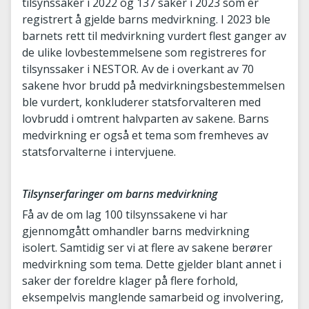
tilsynssaker i 2022 og 137 saker i 2023 som er
registrert å gjelde barns medvirkning. I 2023 ble
barnets rett til medvirkning vurdert flest ganger av
de ulike lovbestemmelsene som registreres for
tilsynssaker i NESTOR. Av de i overkant av 70
sakene hvor brudd på medvirkningsbestemmelsen
ble vurdert, konkluderer statsforvalteren med
lovbrudd i omtrent halvparten av sakene. Barns
medvirkning er også et tema som fremheves av
statsforvalterne i intervjuene.
Tilsynserfaringer om barns medvirkning
Få av de om lag 100 tilsynssakene vi har
gjennomgått omhandler barns medvirkning
isolert. Samtidig ser vi at flere av sakene berører
medvirkning som tema. Dette gjelder blant annet i
saker der foreldre klager på flere forhold,
eksempelvis manglende samarbeid og involvering,