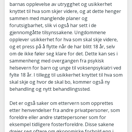
barnas opplevelse av utrygghet og usikkerhet
knyttet til hva som skjer videre, og at dette henger
sammen med manglende planer og
forutsigbarhet, slik vi også har sett i de
gjennomgåtte tilsynssakene. Ungdommene
opplever usikkerhet for hva som skal skje videre,
og et press på å flytte når de har blitt 18 år, selv
om de ikke føler seg klare for det. Dette kan ses i
sammenheng med overgangen fra psykisk
helsevern for barn og unge til voksenpsykiatri ved
fylte 18 år. I tillegg til usikkerhet knyttet til hva som
skal skje og hvor de skal bo, kommer også ny
behandling og nytt behandlingssted.
Det er også saker om ettervern som opprettes
etter henvendelser fra andre privatpersoner, som
foreldre eller andre støttepersoner som for
eksempel tidligere fosterforeldre. Disse sakene
dreier seg oftere om økonomiske forhold enn i