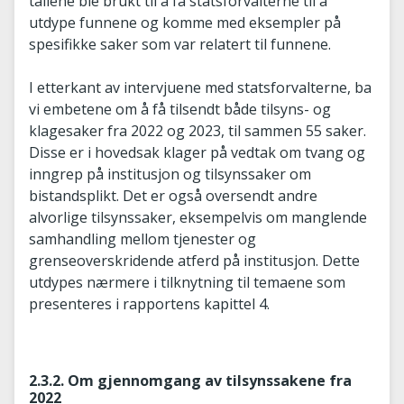
tallene ble brukt til å få statsforvalterne til å
utdype funnene og komme med eksempler på
spesifikke saker som var relatert til funnene.
I etterkant av intervjuene med statsforvalterne, ba
vi embetene om å få tilsendt både tilsyns- og
klagesaker fra 2022 og 2023, til sammen 55 saker.
Disse er i hovedsak klager på vedtak om tvang og
inngrep på institusjon og tilsynssaker om
bistandsplikt. Det er også oversendt andre
alvorlige tilsynssaker, eksempelvis om manglende
samhandling mellom tjenester og
grenseoverskridende atferd på institusjon. Dette
utdypes nærmere i tilknytning til temaene som
presenteres i rapportens kapittel 4.
2.3.2. Om gjennomgang av tilsynssakene fra
2022