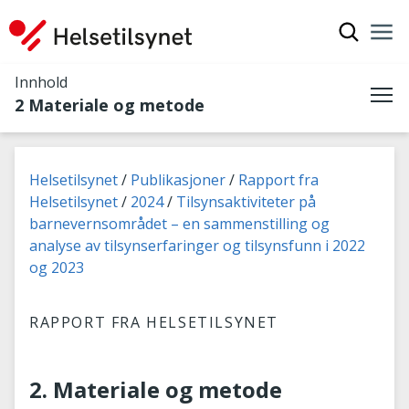
Vis søkef
Nav
Luk
Innhold
2 Materiale og metode
Me
Du er her:
Helsetilsynet
Publikasjoner
Rapport fra
Helsetilsynet
2024
Tilsynsaktiviteter på
barnevernsområdet – en sammenstilling og
analyse av tilsynserfaringer og tilsynsfunn i 2022
og 2023
RAPPORT FRA HELSETILSYNET
2. Materiale og metode