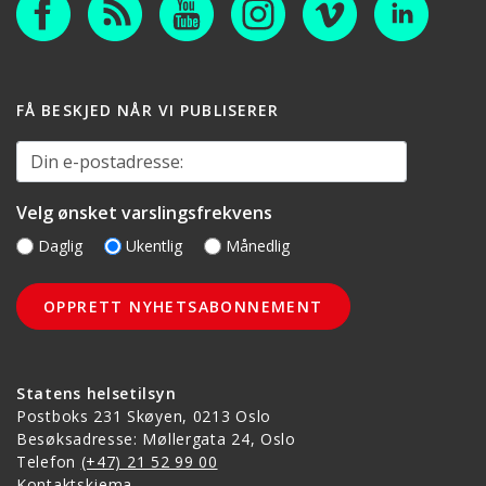
FÅ BESKJED NÅR VI PUBLISERER
Din e-postadresse:
Velg ønsket varslingsfrekvens
Daglig
Ukentlig
Månedlig
Statens helsetilsyn
Postboks 231 Skøyen, 0213 Oslo
Besøksadresse: Møllergata 24, Oslo
Telefon
(+47) 21 52 99 00
Kontaktskjema