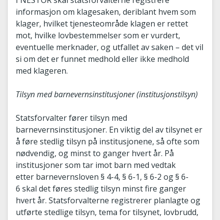
I NESTOR skal statsforvalterne registrere
informasjon om klagesaken, deriblant hvem som
klager, hvilket tjenesteområde klagen er rettet
mot, hvilke lovbestemmelser som er vurdert,
eventuelle merknader, og utfallet av saken – det vil
si om det er funnet medhold eller ikke medhold
med klageren.
Tilsyn med barnevernsinstitusjoner (institusjonstilsyn)
Statsforvalter fører tilsyn med
barnevernsinstitusjoner. En viktig del av tilsynet er
å føre stedlig tilsyn på institusjonene, så ofte som
nødvendig, og minst to ganger hvert år. På
institusjoner som tar imot barn med vedtak
etter barnevernsloven § 4-4, § 6-1, § 6-2 og § 6-
6 skal det føres stedlig tilsyn minst fire ganger
hvert år. Statsforvalterne registrerer planlagte og
utførte stedlige tilsyn, tema for tilsynet, lovbrudd,