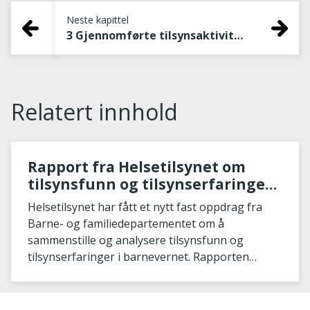
Neste kapittel
3 Gjennomførte tilsynsaktiviteter på barnevernsområdet
Relatert innhold
Rapport fra Helsetilsynet om
tilsynsfunn og tilsynserfaringer i
barnevernet i 2022 og 2023
Helsetilsynet har fått et nytt fast oppdrag fra
Barne- og familiedepartementet om å
sammenstille og analysere tilsynsfunn og
tilsynserfaringer i barnevernet. Rapporten
sammenstiller og sys