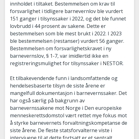
innholdet i tiltaket. Bestemmelsen om krav til
forsvarlighet i tidligere barnevernlov ble vurdert
151 ganger i tilsynssaker i 2022, og det ble funnet
lovbrudd i 44 prosent av sakene. Dette er
bestemmelsen som ble mest brukt i 2022. I 2023
ble bestemmelsen (restanser) vurdert 56 ganger.
Bestemmelsen om forsvarlighetskravet i ny
barnevernslov, § 1-7, var imidlertid ikke en
registreringsmulighet for tilsynssaker i NESTOR.
Et tilbakevendende funn i landsomfattende og
hendelsesbaserte tilsyn de siste årene er
mangelfull dokumentasjon i barnevernssaker. Det
har også særlig på bakgrunn av
barnevernssakene mot Norge i Den europeiske
menneskerettsdomstol vært rettet mye fokus mot
å styrke barnevernets forvaltningskompetanse de
siste årene. De fleste statsforvalterne viste i
intervjuene til at dette fortsatt er et sentralt