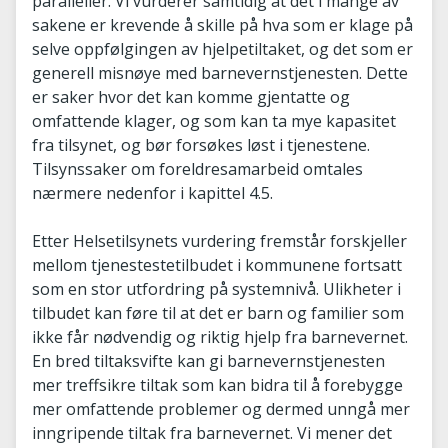
paralleller. Vi vurderer samtidig at det i mange av
sakene er krevende å skille på hva som er klage på
selve oppfølgingen av hjelpetiltaket, og det som er
generell misnøye med barnevernstjenesten. Dette
er saker hvor det kan komme gjentatte og
omfattende klager, og som kan ta mye kapasitet
fra tilsynet, og bør forsøkes løst i tjenestene.
Tilsynssaker om foreldresamarbeid omtales
nærmere nedenfor i kapittel 4.5.
Etter Helsetilsynets vurdering fremstår forskjeller
mellom tjenestestetilbudet i kommunene fortsatt
som en stor utfordring på systemnivå. Ulikheter i
tilbudet kan føre til at det er barn og familier som
ikke får nødvendig og riktig hjelp fra barnevernet.
En bred tiltaksvifte kan gi barnevernstjenesten
mer treffsikre tiltak som kan bidra til å forebygge
mer omfattende problemer og dermed unngå mer
inngripende tiltak fra barnevernet. Vi mener det