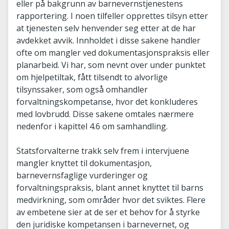
eller på bakgrunn av barnevernstjenestens
rapportering. I noen tilfeller opprettes tilsyn etter
at tjenesten selv henvender seg etter at de har
avdekket avvik. Innholdet i disse sakene handler
ofte om mangler ved dokumentasjonspraksis eller
planarbeid. Vi har, som nevnt over under punktet
om hjelpetiltak, fått tilsendt to alvorlige
tilsynssaker, som også omhandler
forvaltningskompetanse, hvor det konkluderes
med lovbrudd. Disse sakene omtales nærmere
nedenfor i kapittel 4.6 om samhandling.
Statsforvalterne trakk selv frem i intervjuene
mangler knyttet til dokumentasjon,
barnevernsfaglige vurderinger og
forvaltningspraksis, blant annet knyttet til barns
medvirkning, som områder hvor det sviktes. Flere
av embetene sier at de ser et behov for å styrke
den juridiske kompetansen i barnevernet, og