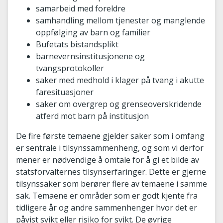
samarbeid med foreldre
samhandling mellom tjenester og manglende
oppfølging av barn og familier
Bufetats bistandsplikt
barnevernsinstitusjonene og
tvangsprotokoller
saker med medhold i klager på tvang i akutte
faresituasjoner
saker om overgrep og grenseoverskridende
atferd mot barn på institusjon
De fire første temaene gjelder saker som i omfang
er sentrale i tilsynssammenheng, og som vi derfor
mener er nødvendige å omtale for å gi et bilde av
statsforvalternes tilsynserfaringer. Dette er gjerne
tilsynssaker som berører flere av temaene i samme
sak. Temaene er områder som er godt kjente fra
tidligere år og andre sammenhenger hvor det er
påvist svikt eller risiko for svikt. De øvrige