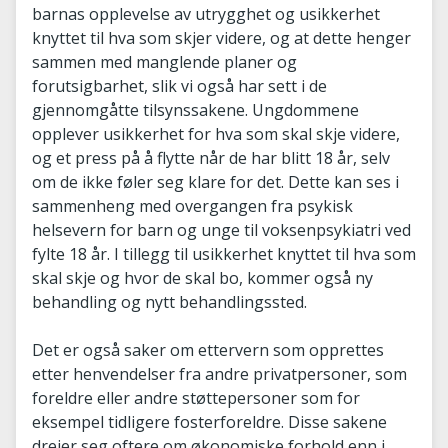
barnas opplevelse av utrygghet og usikkerhet
knyttet til hva som skjer videre, og at dette henger
sammen med manglende planer og
forutsigbarhet, slik vi også har sett i de
gjennomgåtte tilsynssakene. Ungdommene
opplever usikkerhet for hva som skal skje videre,
og et press på å flytte når de har blitt 18 år, selv
om de ikke føler seg klare for det. Dette kan ses i
sammenheng med overgangen fra psykisk
helsevern for barn og unge til voksenpsykiatri ved
fylte 18 år. I tillegg til usikkerhet knyttet til hva som
skal skje og hvor de skal bo, kommer også ny
behandling og nytt behandlingssted.
Det er også saker om ettervern som opprettes
etter henvendelser fra andre privatpersoner, som
foreldre eller andre støttepersoner som for
eksempel tidligere fosterforeldre. Disse sakene
dreier seg oftere om økonomiske forhold enn i