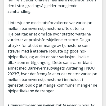
familien. Saken omtales nærmere nedenfor, siden
den i stor grad også gjelder manglende
samhandling.
I intervjuene med statsforvalterne var variasjon
mellom barnevernstjenestene ofte et tema.
Hjelpetiltak er et område hvor statsforvalterne
vurderer at praksisforskjellene er store. De ga
uttrykk for at det er mange av tjenestene som
strever med å etablere robuste og gode nok
hjelpetiltak, og at det er stor variasjon i hvilke
tiltak som er tilgjengelig. Dette samsvarer blant
annet med Barnevernsutvalgets vurdering i NOU
2023:7, hvor det fremgår at et det er stor variasjon
mellom barnevernstjenestene i innholdet i
tjenestetilbud og at mange kommuner mangler de
hjelpetiltakene de trenger.
Tilsynserfaringer om hjelpetiltak til ungdom over 18