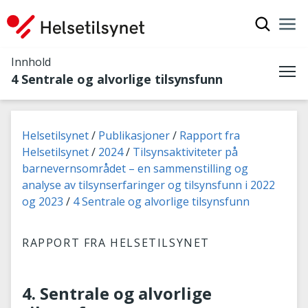
Vis søkef
Nav
Luk
Innhold
4 Sentrale og alvorlige tilsynsfunn
Me
Du er her:
Helsetilsynet
Publikasjoner
Rapport fra
Helsetilsynet
2024
Tilsynsaktiviteter på
barnevernsområdet – en sammenstilling og
analyse av tilsynserfaringer og tilsynsfunn i 2022
og 2023
4 Sentrale og alvorlige tilsynsfunn
RAPPORT FRA HELSETILSYNET
4. Sentrale og alvorlige