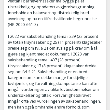
vedtak i barnevernssaker må bygge på et
tilstrekkelig og oppdatert avgjørelsesgrunnlag,
inneholde en balansert og tilstrekkelig bred
avveining og ha en tilfredsstillende begrunnelse
(HR-2020-661-S).
I 2022 var saksbehandling tema i 239 (22 prosent
av total) tilsynssaker og 25 (11 prosent) klagesaker
dreide seg om fvl. § 21 om avslag på krav om å få
gjøre seg kjent med et dokument. I 2023 var
saksbehandling tema i 407 (28 prosent)
tilsynssaker og 17 (8 prosent) klagesaker dreide
seg om fvl. § 21. Saksbehandling er en bred
kategori som kan dekke mange forskjellige
lovhjemler, og forvaltningskompetanse kan ofte
inngå i vurderingen av ulike lovbestemmelser om
undersøkelser og tiltak. Forsvarlighetskravet
inngår ofte ved vurderingen av saksbehandlingen,
men kan også omhandle andre forhold, som