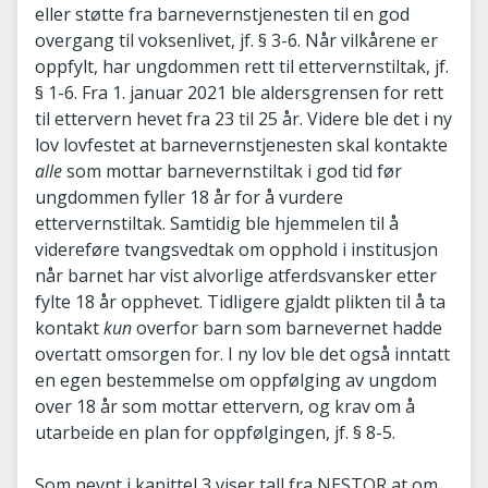
eller støtte fra barnevernstjenesten til en god
overgang til voksenlivet, jf. § 3-6. Når vilkårene er
oppfylt, har ungdommen rett til ettervernstiltak, jf.
§ 1-6. Fra 1. januar 2021 ble aldersgrensen for rett
til ettervern hevet fra 23 til 25 år. Videre ble det i ny
lov lovfestet at barnevernstjenesten skal kontakte
alle
som mottar barnevernstiltak i god tid før
ungdommen fyller 18 år for å vurdere
ettervernstiltak. Samtidig ble hjemmelen til å
videreføre tvangsvedtak om opphold i institusjon
når barnet har vist alvorlige atferdsvansker etter
fylte 18 år opphevet. Tidligere gjaldt plikten til å ta
kontakt
kun
overfor barn som barnevernet hadde
overtatt omsorgen for. I ny lov ble det også inntatt
en egen bestemmelse om oppfølging av ungdom
over 18 år som mottar ettervern, og krav om å
utarbeide en plan for oppfølgingen, jf. § 8-5.
Som nevnt i kapittel 3 viser tall fra NESTOR at om