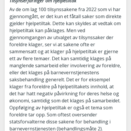
Tilsynserfaringer om hjelpetiltak
Av de om lag 100 tilsynssakene fra 2022 som vi har
gjennomgått, er det kun et fåtall saker som direkte
gjelder hjelpetiltak. Dette kan skyldes at vedtak om
hjelpetiltak kan påklages. Men ved
gjennomgangen av utvalget av tilsynssaker der
foreldre klager, ser vi at sakene ofte er
sammensatt og at klager på hjelpetiltak er gjerne
ett av flere temaer. Det kan samtidig klages på
manglende samarbeid eller involvering av foreldre,
eller det klages på barnevernstjenestens
saksbehandling generelt. Det er for eksempel
klager fra foreldre på hjelpetiltakets innhold, at
det har hatt negativ påvirkning for deres helse og
økonomi, samtidig som det klages på samarbeidet.
Oppfølging av hjelpetiltak er også et tema som
foreldre tar opp. Som oftest oversender
statsforvalterne disse sakene for behandling i
barnevernstjenesten (behandlingsmåte 2).