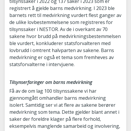
tilsynssaker i 2022 og 137 saker i 2023 som er
registrert å gjelde barns medvirkning. I 2023 ble
barnets rett til medvirkning vurdert flest ganger av
de ulike lovbestemmelsene som registreres for
tilsynssaker i NESTOR. Av de i overkant av 70
sakene hvor brudd på medvirkningsbestemmelsen
ble vurdert, konkluderer statsforvalteren med
lovbrudd i omtrent halvparten av sakene. Barns
medvirkning er også et tema som fremheves av
statsforvalterne i intervjuene.
Tilsynserfaringer om barns medvirkning
Få av de om lag 100 tilsynssakene vi har
gjennomgått omhandler barns medvirkning
isolert. Samtidig ser vi at flere av sakene berører
medvirkning som tema. Dette gjelder blant annet i
saker der foreldre klager på flere forhold,
eksempelvis manglende samarbeid og involvering,