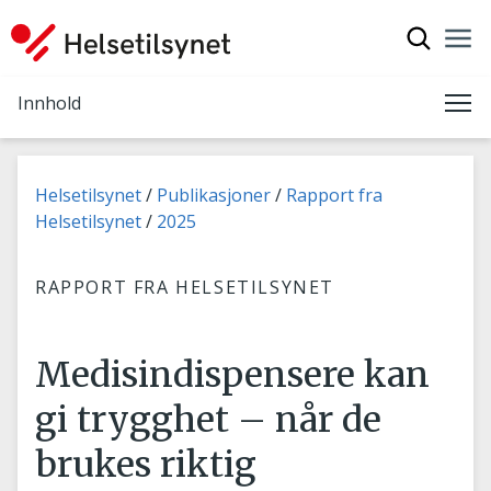
Vis søkef
Nav
Luk
Innhold
Me
Du er her:
Helsetilsynet
Publikasjoner
Rapport fra
Helsetilsynet
2025
RAPPORT FRA HELSETILSYNET
Medisindispensere kan
gi trygghet – når de
brukes riktig