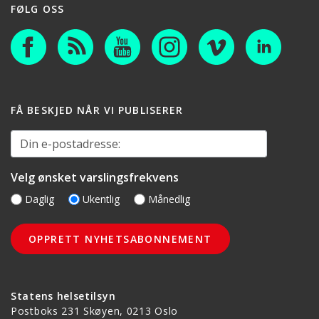
FØLG OSS
FÅ BESKJED NÅR VI PUBLISERER
Din e-postadresse:
Velg ønsket varslingsfrekvens
Daglig
Ukentlig
Månedlig
Statens helsetilsyn
Postboks 231 Skøyen, 0213 Oslo