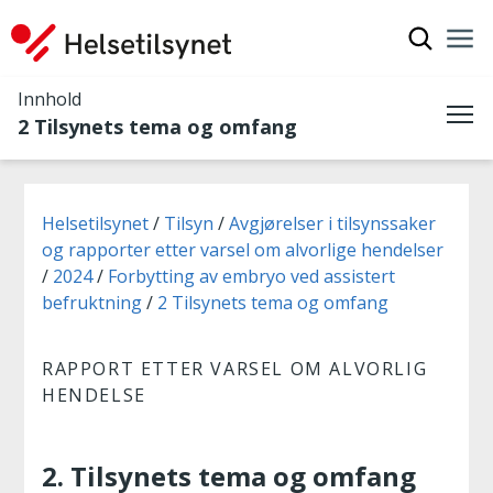
Vis søkef
Nav
Luk
Innhold
2 Tilsynets tema og omfang
Me
Du er her:
Helsetilsynet
Tilsyn
Avgjørelser i tilsynssaker
og rapporter etter varsel om alvorlige hendelser
2024
Forbytting av embryo ved assistert
befruktning
2 Tilsynets tema og omfang
RAPPORT ETTER VARSEL OM ALVORLIG
HENDELSE
2. Tilsynets tema og omfang