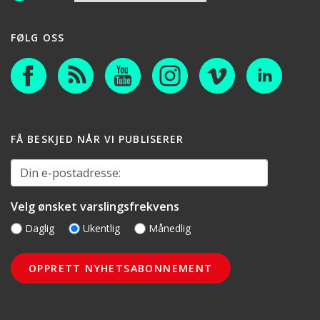
FØLG OSS
FÅ BESKJED NÅR VI PUBLISERER
Din e-postadresse:
Velg ønsket varslingsfrekvens
Daglig
Ukentlig
Månedlig