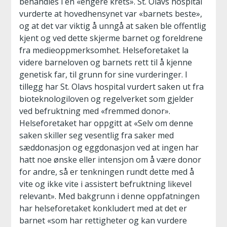
behandles i en «engere krets». St. Olavs hospital
vurderte at hovedhensynet var «barnets beste»,
og at det var viktig å unngå at saken ble offentlig
kjent og ved dette skjerme barnet og foreldrene
fra medieoppmerksomhet. Helseforetaket la
videre barneloven og barnets rett til å kjenne
genetisk far, til grunn for sine vurderinger. I
tillegg har St. Olavs hospital vurdert saken ut fra
bioteknologiloven og regelverket som gjelder
ved befruktning med «fremmed donor».
Helseforetaket har oppgitt at «Selv om denne
saken skiller seg vesentlig fra saker med
sæddonasjon og eggdonasjon ved at ingen har
hatt noe ønske eller intensjon om å være donor
for andre, så er tenkningen rundt dette med å
vite og ikke vite i assistert befruktning likevel
relevant». Med bakgrunn i denne oppfatningen
har helseforetaket konkludert med at det er
barnet «som har rettigheter og kan vurdere