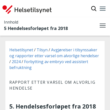
Vis søkef
Nav
Luk
Innhold
5 Hendelsesforløpet fra 2018
Me
Du er her:
Helsetilsynet
Tilsyn
Avgjørelser i tilsynssaker
og rapporter etter varsel om alvorlige hendelser
2024
Forbytting av embryo ved assistert
befruktning
RAPPORT ETTER VARSEL OM ALVORLIG
HENDELSE
5. Hendelsesforløpet fra 2018