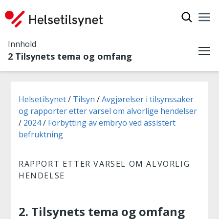
Vis søkef
Nav
Luk
Innhold
2 Tilsynets tema og omfang
Me
Du er her:
Helsetilsynet
Tilsyn
Avgjørelser i tilsynssaker
og rapporter etter varsel om alvorlige hendelser
2024
Forbytting av embryo ved assistert
befruktning
RAPPORT ETTER VARSEL OM ALVORLIG
HENDELSE
2. Tilsynets tema og omfang