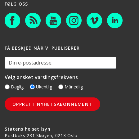
FØLG OSS
FÅ BESKJED NÅR VI PUBLISERER
Din e-postadresse:
Velg ønsket varslingsfrekvens
Daglig
Ukentlig
Månedlig
Statens helsetilsyn
Postboks 231 Skøyen, 0213 Oslo