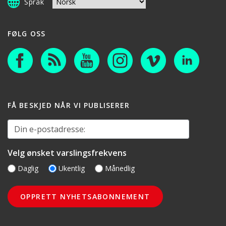
Språk
FØLG OSS
FÅ BESKJED NÅR VI PUBLISERER
Din e-postadresse:
Velg ønsket varslingsfrekvens
Daglig
Ukentlig
Månedlig