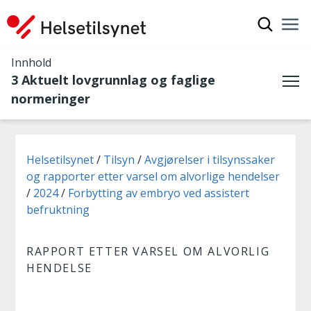
Vis søkef
Nav
Luk
Innhold
3 Aktuelt lovgrunnlag og faglige
Me
normeringer
Du er her:
Helsetilsynet
Tilsyn
Avgjørelser i tilsynssaker
og rapporter etter varsel om alvorlige hendelser
2024
Forbytting av embryo ved assistert
befruktning
RAPPORT ETTER VARSEL OM ALVORLIG
HENDELSE