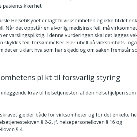
re pasientsikkerhet.
varsle Helsetilsynet er lagt til virksomheten og ikke til det en
l. Når det oppstår en alvorlig medisinsk feil, må virksomhe
er varslingspliktig. I denne vurderingen skal det legges ve
 skyldes feil, forsømmelser eller uhell på virksomhets- og/e
 om det er uklart hva som har skjedd og om saken fremstår 
somhetens plikt til forsvarlig styring
nnleggende krav til helsetjenesten at den helsehjelpen som 
skravet gjelder både for virksomheter og for det enkelte he
thelsetjenesteloven § 2-2, jf. helsepersonelloven § 16 og
loven § 4.