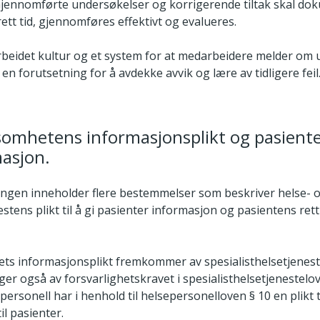
 Gjennomførte undersøkelser og korrigerende tiltak skal do
 rett tid, gjennomføres effektivt og evalueres.
rbeidet kultur og et system for at medarbeidere melder om
 en forutsetning for å avdekke avvik og lære av tidligere feil
ksomhetens informasjonsplikt og pasiente
masjon.
ingen inneholder flere bestemmelser som beskriver helse- 
tens plikt til å gi pasienter informasjon og pasientens rett t
ets informasjonsplikt fremkommer av spesialisthelsetjenest
lger også av forsvarlighetskravet i spesialisthelsetjenestelov
personell har i henhold til helsepersonelloven § 10 en plikt ti
il pasienter.