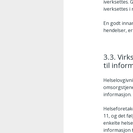
iverksettes.
iverksettes i
En godt inna
hendelser, er
3.3. Vir
til infor
Helselovgivn
omsorgstjenes
informasjon.
Helseforetak
11, og det fø
enkelte helse
informasjon t