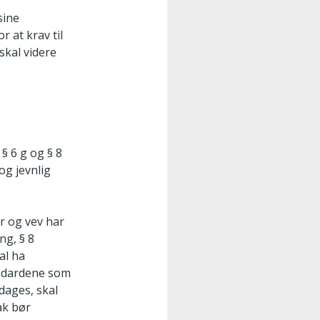
sine
r at krav til
skal videre
 § 6 g og § 8
og jevnlig
er og vev har
ng, § 8
al ha
tandardene som
dages, skal
ak bør