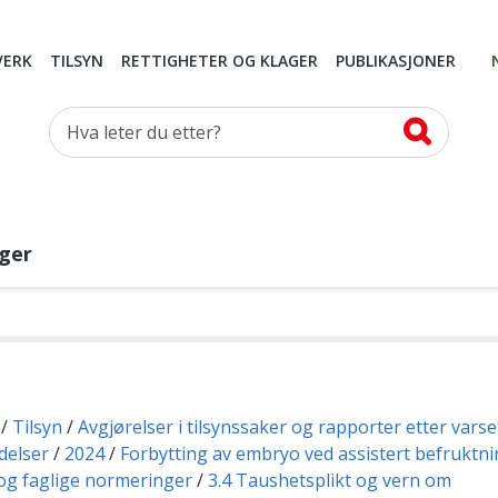
VERK
TILSYN
RETTIGHETER OG KLAGER
PUBLIKASJONER
Hva leter du etter?
nger
Tilsyn
Avgjørelser i tilsynssaker og rapporter etter vars
delser
2024
Forbytting av embryo ved assistert befruktn
og faglige normeringer
3.4 Taushetsplikt og vern om