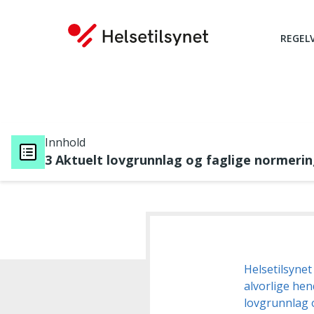
REGEL
Innhold
3 Aktuelt lovgrunnlag og faglige normeri
Du er her:
Helsetilsynet
alvorlige hen
lovgrunnlag 