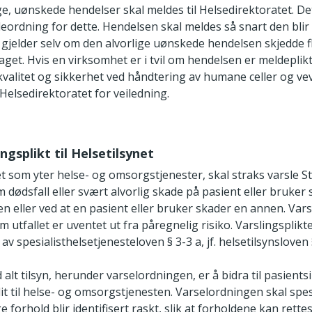
ge, uønskede hendelser skal meldes til Helsedirektoratet. De
eordning for dette. Hendelsen skal meldes så snart den blir
gjelder selv om den alvorlige uønskede hendelsen skjedde fl
get. Hvis en virksomhet er i tvil om hendelsen er meldeplikt
kvalitet og sikkerhet ved håndtering av humane celler og vev
elsedirektoratet for veiledning.
ingsplikt til Helsetilsynet
t som yter helse- og omsorgstjenester, skal straks varsle S
m dødsfall eller svært alvorlig skade på pasient eller bruker
en eller ved at en pasient eller bruker skader en annen. Vars
m utfallet er uventet ut fra påregnelig risiko. Varslingsplikt
 spesialisthelsetjenesteloven § 3-3 a, jf. helsetilsynsloven 
alt tilsyn, herunder varselordningen, er å bidra til pasients
llit til helse- og omsorgstjenesten. Varselordningen skal spesi
ge forhold blir identifisert raskt, slik at forholdene kan rett