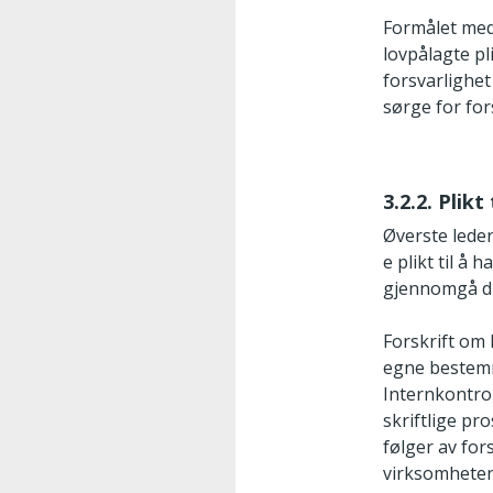
Formålet med 
lovpålagte pl
forsvarlighet
sørge for fo
3.2.2. Plik
Øverste leder
e plikt til å
gjennomgå di
Forskrift om 
egne bestemme
Internkontrol
skriftlige pr
følger av for
virksomheten