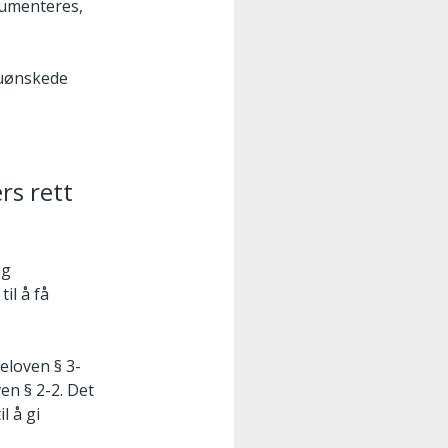
kumenteres,
 uønskede
.
rs rett
og
il å få
eloven § 3-
en § 2-2. Det
l å gi