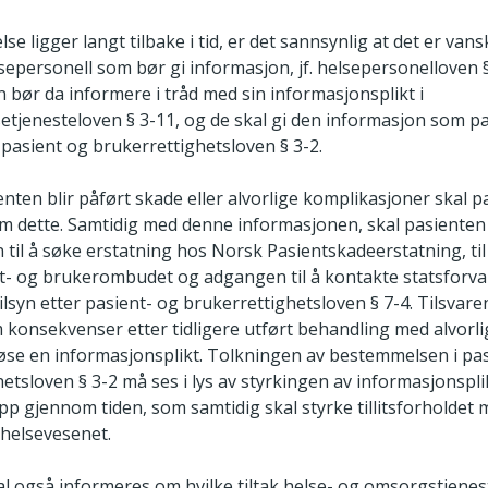
se ligger langt tilbake i tid, er det sannsynlig at det er vans
lsepersonell som bør gi informasjon, jf. helsepersonelloven §
bør da informere i tråd med sin informasjonsplikt i
setjenesteloven § 3-11, og de skal gi den informasjon som p
 pasient og brukerrettighetsloven § 3-2.
ten blir påført skade eller alvorlige komplikasjoner skal p
m dette. Samtidig med denne informasjonen, skal pasienten
til å søke erstatning hos Norsk Pasientskadeerstatning, ti
ent- og brukerombudet og adgangen til å kontakte statsforva
syn etter pasient- og brukerrettighetsloven § 7-4. Tilsvaren
onsekvenser etter tidligere utført behandling med alvorlig
løse en informasjonsplikt. Tolkningen av bestemmelsen i pa
etsloven § 3-2 må ses i lys av styrkingen av informasjonsplik
p gjennom tiden, som samtidig skal styrke tillitsforholdet
 helsevesenet.
l også informeres om hvilke tiltak helse- og omsorgstjenest