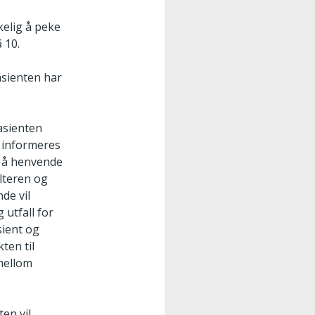
kelig å peke
 10.
asienten har
asienten
 informeres
l å henvende
lteren og
de vil
 utfall for
sient og
ten til
 mellom
en vil