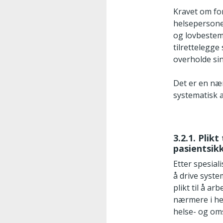
Kravet om for
helsepersonel
og lovbestemt
tilrettelegge 
overholde sin
Det er en næ
systematisk a
3.2.1. Plik
pasientsik
Etter spesial
å drive syste
plikt til å a
nærmere i hel
helse- og oms