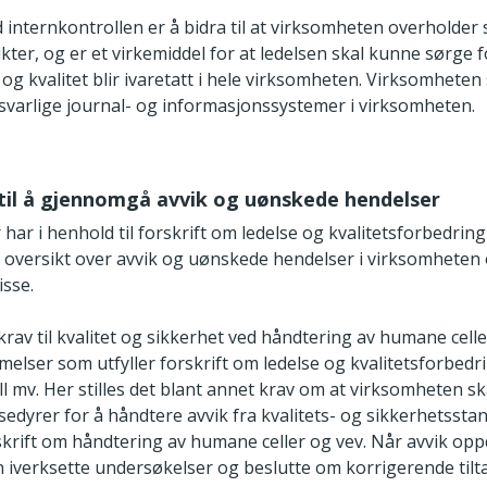
internkontrollen er å bidra til at virksomheten overholder 
ikter, og er et virkemiddel for at ledelsen skal kunne sørge fo
 og kvalitet blir ivaretatt i hele virksomheten. Virksomheten 
rsvarlige journal- og informasjonssystemer i virksomheten.
t til å gjennomgå avvik og uønskede hendelser
 har i henhold til forskrift om ledelse og kvalitetsforbedring
 ha oversikt over avvik og uønskede hendelser i virksomheten 
sse.
krav til kvalitet og sikkerhet ved håndtering av humane cell
lser som utfyller forskrift om ledelse og kvalitetsforbedri
l mv. Her stilles det blant annet krav om at virksomheten sk
osedyrer for å håndtere avvik fra kvalitets- og sikkerhetss
skrift om håndtering av humane celler og vev. Når avvik opp
 iverksette undersøkelser og beslutte om korrigerende tilt