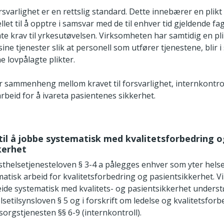
svarlighet er en rettslig standard. Dette innebærer en plikt
let til å opptre i samsvar med de til enhver tid gjeldende f
e krav til yrkesutøvelsen. Virksomheten har samtidig en plik
sine tjenester slik at personell som utfører tjenestene, blir i 
e lovpålagte plikter.
r sammenheng mellom kravet til forsvarlighet, internkontro
rbeid for å ivareta pasientenes sikkerhet.
t til å jobbe systematisk med kvalitetsforbedring 
kerhet
isthelsetjenesteloven § 3-4 a pålegges enhver som yter helset
matisk arbeid for kvalitetsforbedring og pasientsikkerhet.
rbeide systematisk med kvalitets- og pasientsikkerhet underst
setilsynsloven § 5 og i forskrift om ledelse og kvalitetsforb
orgstjenesten §§ 6-9 (internkontroll).