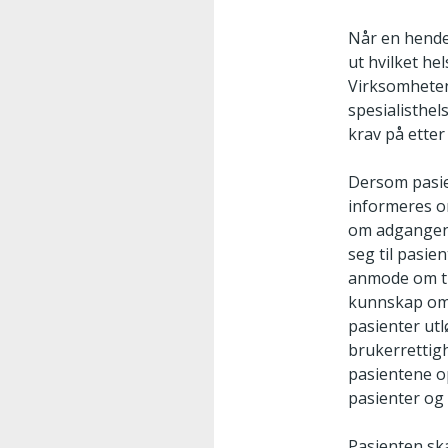
Når en hendel
ut hvilket he
Virksomheten 
spesialisthel
krav på etter
Dersom pasien
informeres o
om adgangen 
seg til pasi
anmode om til
kunnskap om k
pasienter ut
brukerrettigh
pasientene op
pasienter og
Pasienten ska