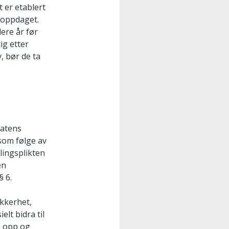
t er etablert
 oppdaget.
ere år før
ig etter
, bør de ta
tatens
 som følge av
lingsplikten
en
§ 6.
ikkerhet,
elt bidra til
es opp og