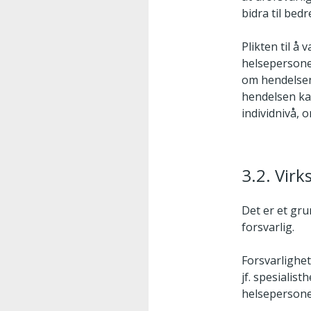
bidra til bed
Plikten til å 
helsepersonel
om hendelsen 
hendelsen kan
individnivå,
3.2. Virk
Det er et gru
forsvarlig.
Forsvarlighet
jf. spesialis
helsepersonel