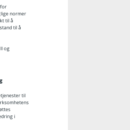
 for
aglige normer
t til å
stand til å
ll og
og
jenester til
 Virksomhetens
øttes
edring i