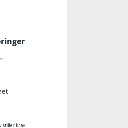
eringer
er i
net
stiller krav