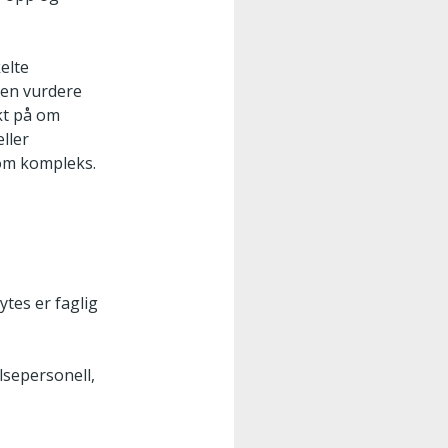
kelte
ten vurdere
kt på om
ller
som kompleks.
ytes er faglig
lsepersonell,