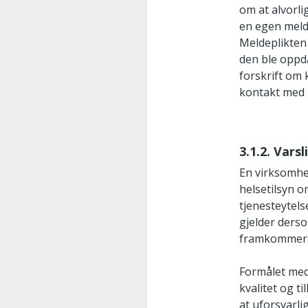
om at alvorli
en egen meld
Meldeplikten 
den ble oppda
forskrift om 
kontakt med H
3.1.2. Varsl
En virksomhe
helsetilsyn o
tjenesteytels
gjelder derso
framkommer av
Formålet med 
kvalitet og ti
at uforsvarli