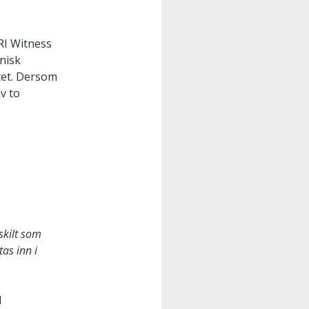
 RI Witness
onisk
tet. Dersom
v to
skilt som
as inn i
d