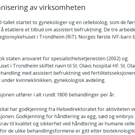
anisering av virksomheten
0-tallet startet to gynekologer og en cellebiolog, som de før
å etablere et tilbud om assistert befruktning. De tre arbeid
gionsykehuset i Trondheim (RiT). Norges første IVF-barn bl
k staten ansvaret for spesialisthelsetjenesten (2002) og
et i Trondheim skiftet navn til St. Olavs hospital HF. St. Ol
behandling med assistert befruktning ved fertilitetsseksjone
 under kvinneklinikken, gynekologisk avdeling.
ksjonen utfører i alt rundt 1800 behandlinger per år.
pital har godkjenning fra Helsedirektoratet for aktiviteten v
ksjonen. Godkjenning for håndtering av egg, sæd og embryo e
krav til kvalitet og sikkerhet ved håndtering av humane celle
or de ulike behandlingsformene er gitt etter bioteknologil