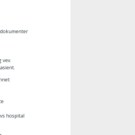
de dokumenter
 vev.
asient.
nnet:
te
vs hospital