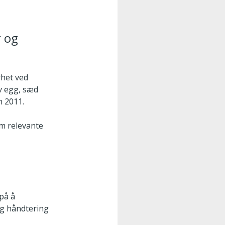
r og
rhet ved
av egg, sæd
n 2011.
om relevante
 på å
og håndtering