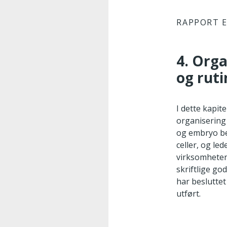
RAPPORT E
4. Org
og ruti
I dette kapit
organisering
og embryo be
celler, og le
virksomheten 
skriftlige go
har besluttet
utført.