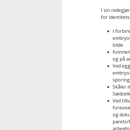
I sin redegjør
for identitets
I forbi
embryol
bilde.
Kvinnen
og på a
Ved egg
embryol
sporing
Skåler 
Sædcell
Ved til
forevis
og doku
parets/
arbeids