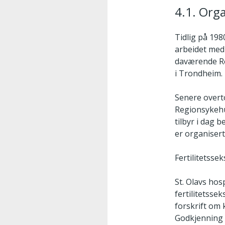
4.1. Org
Tidlig på 198
arbeidet med 
daværende Re
i Trondheim.
Senere overto
Regionsykehus
tilbyr i dag 
er organisert
Fertilitetsse
St. Olavs hos
fertilitetsse
forskrift om 
Godkjenning f