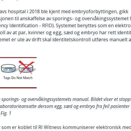
Olavs hospital i 2018 ble kjent med embryoforbyttingen, gikk
ksjonen til anskaffelse av sporings- og overvåkingssystemet
ncy Identification - RFID). Systemet benyttes som en elektr
ll av at par, kvinner og egg, sæd og embryo har rett identi
met er ute av drift skal identitetskontroll utføres manuelt a
ra sporings- og overvåkingssystemets manual. Bildet viser et stopp
aboratorieansatte dersom egg, sæd og embryo fra feil pasienter t
Fig. 1
 som er koblet til RI Witness kommuniserer elektronisk me