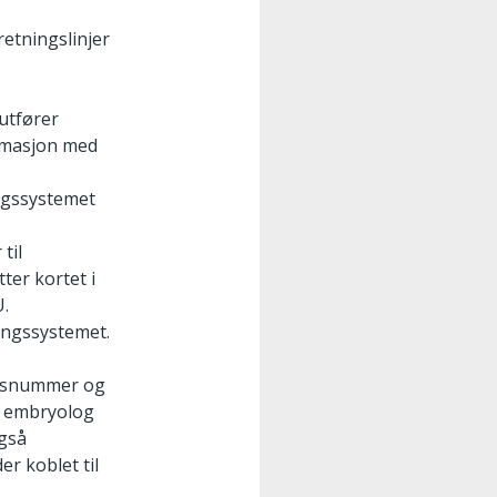
retningslinjer
utfører
timasjon med
ingssystemet
til
er kortet i
U.
ingssystemet.
selsnummer og
og embryolog
gså
r koblet til