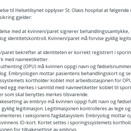
else til Helsetilsynet opplyser St. Olavs hospital at følgende 
sikring gjelder:
ndelse med at kvinnen/paret signerer behandlingssamtykke, 
og identitetskontroll. Kvinnen/paret må forvise gyldig legi
/paret bekrefter at identiteten er korrekt registrert i spor
rk med navneetiketter.
uthenting (OPU) må kvinnen oppgi navn og fødselsnummer 
og. Embryologen mottar pasientens behandlingskort og sett
ssystemets kortholder koblet mot arbeidsstasjonen for OP
med egg merkes i sanntid med navneetiketter koblet til spor
er som skal benyttes merkes tilsvarende.
bakesetting av embryo må kvinnen oppgi fullt navn og fød
e gyldig legitimasjon. Legitimasjonen kontrolleres av lege 
menteres i seksjonens fagdatasystem. Embryolog mottar o
kvinnens ID-kort. Kortet settes i sporingssystemets kortholde
sonen for tilbakesetting av embryo.