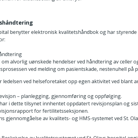
kshåndtering
spital benytter elektronisk kvalitetshåndbok og har styren
or:
åndtering
 om alvorlig uønskede hendelser ved håndtering av celler og
sprosessen ved melding om pasientskade, nestenuhell på p
ger ledelsen ved helseforetaket opp egen aktivitet ved blant a
revisjon – planlegging, gjennomføring og oppfølging.
 har i dette tilsynet innhentet oppdatert revisjonsplan og sis
visjonsrapport for fertilitetsseksjonen.
ns gjennomgåelse av kvalitets- og HMS-systemet ved St. Ola