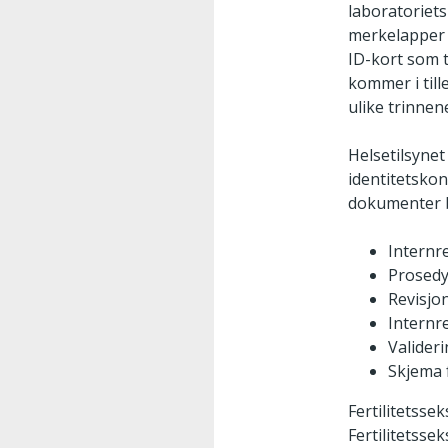
laboratoriet
merkelapper 
ID-kort som t
kommer i till
ulike trinnen
Helsetilsynet
identitetskon
dokumenter b
Internr
Prosedy
Revisjo
Internre
Valider
Skjema 
Fertilitetsse
Fertilitetsse