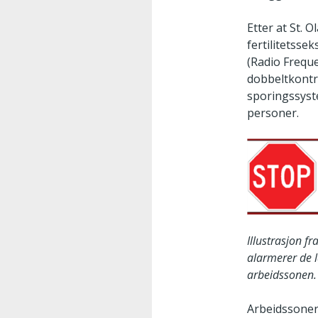
Etter at St. 
fertilitetsse
(Radio Freque
dobbeltkontro
sporingssyste
personer.
Illustrasjon f
alarmerer de l
arbeidssonen. 
Arbeidssoner