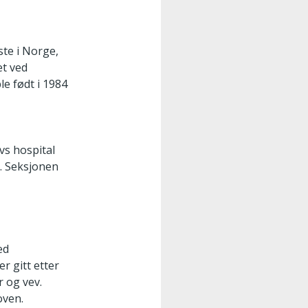
ste i Norge,
et ved
e født i 1984
avs hospital
n. Seksjonen
ed
r gitt etter
r og vev.
oven.