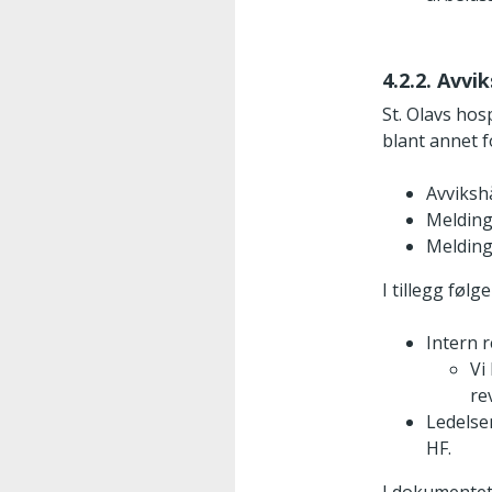
4.2.2. Avvi
St. Olavs ho
blant annet f
Avviksh
Melding
Melding
I tillegg føl
Intern 
Vi
re
Ledelse
HF.