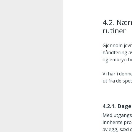
4.2. Nær
rutiner
Gjennom jevnli
håndtering av
og embryo ber
Vi har i den
ut fra de spe
4.2.1. Dag
Med utgangspu
innhente pro
av egg, sæd 