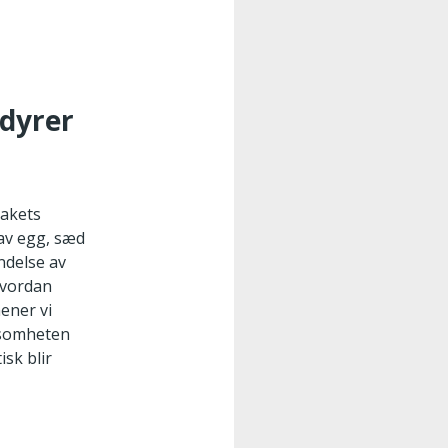
edyrer
takets
 av egg, sæd
ndelse av
 hvordan
ener vi
rksomheten
isk blir