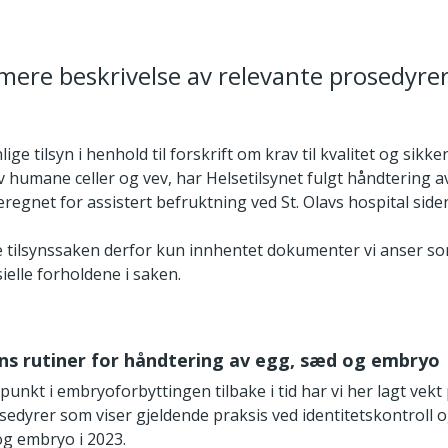
mere beskrivelse av relevante prosedyre
ge tilsyn i henhold til forskrift om krav til kvalitet og sikke
 humane celler og vev, har Helsetilsynet fulgt håndtering 
egnet for assistert befruktning ved St. Olavs hospital side
ne tilsynssaken derfor kun innhentet dokumenter vi anser s
sielle forholdene i saken.
ens rutiner for håndtering av egg, sæd og embryo
nkt i embryoforbyttingen tilbake i tid har vi her lagt vekt
sedyrer som viser gjeldende praksis ved identitetskontroll 
og embryo i 2023.