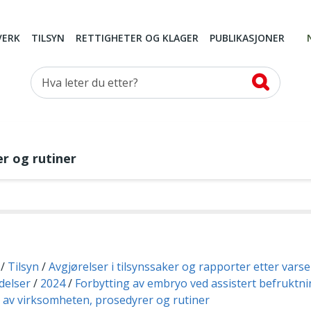
VERK
TILSYN
RETTIGHETER OG KLAGER
PUBLIKASJONER
Hva leter du etter?
r og rutiner
Tilsyn
Avgjørelser i tilsynssaker og rapporter etter vars
delser
2024
Forbytting av embryo ved assistert befruktn
 av virksomheten, prosedyrer og rutiner