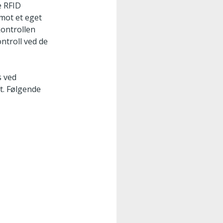
e RFID
mot et eget
kontrollen
ontroll ved de
s ved
t. Følgende