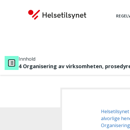
REGEL
Innhold
4 Organisering av virksomheten, prosedyre
Du er her:
Helsetilsynet
alvorlige hen
Organisering