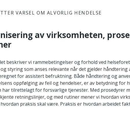
TTER VARSEL OM ALVORLIG HENDELSE
anisering av virksomheten, pros
ner
elet beskriver vi rammebetingelser og forhold ved helsefore
 og styring som anses relevante når det gjelder håndtering
regnet for assistert befruktning. Både håndtering og anve
delsens oppfølging av feil og hendelser, er av betydning for
har tilrettelagt for forsvarlige tjenester. Med prosedyrer m
dkjente retningslinjer, og med rutiner mener vi hvordan vi
 hvordan praksis skal være. Praksis er hvordan arbeidet fakt