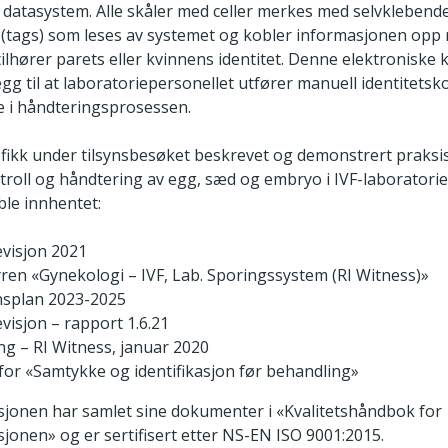
s datasystem. Alle skåler med celler merkes med selvklebend
(tags) som leses av systemet og kobler informasjonen opp 
ilhører parets eller kvinnens identitet. Denne elektroniske 
egg til at laboratoriepersonellet utfører manuell identitetsk
e i håndteringsprosessen.
 fikk under tilsynsbesøket beskrevet og demonstrert praksi
troll og håndtering av egg, sæd og embryo i IVF-laboratorie
le innhentet:
evisjon 2021
ren «Gynekologi – IVF, Lab. Sporingssystem (RI Witness)»
nsplan 2023-2025
visjon – rapport 1.6.21
ing – RI Witness, januar 2020
for «Samtykke og identifikasjon før behandling»
ksjonen har samlet sine dokumenter i «Kvalitetshåndbok for
ksjonen» og er sertifisert etter NS-EN ISO 9001:2015.