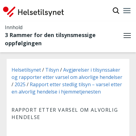
Vis søkef
Nav
Luk
Innhold
3 Rammer for den tilsynsmessige
Me
oppfølgingen
Du er her:
Helsetilsynet
Tilsyn
Avgjørelser i tilsynssaker
og rapporter etter varsel om alvorlige hendelser
2025
Rapport etter stedlig tilsyn – varsel etter
en alvorlig hendelse i hjemmetjenesten
RAPPORT ETTER VARSEL OM ALVORLIG
HENDELSE