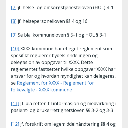
[7]
jf. helse- og omsorgstjenesteloven (HOL) 4-1
[8]
jf. helsepersonelloven §§ 4 og 16
[9]
Se bla. kommuneloven § 5-1 og HOL § 3-1
[10]
XXXX kommune har et eget reglement som
spesifikt regulerer bydelsinndelingen og
delegasjon av oppgaver til XXXX. Dette
reglementet fastsetter hvilke oppgaver XXXX har
ansvar for og hvordan myndighet kan delegeres,
se
Reglement for XXXX - Reglement for
folkevalgte - XXXX kommune
[11]
Jf. bla retten til informasjon og medvirkning i
pasient- og brukerrettighetsloven §§ 3-2 og 3-3
[12]
jf. forskrift om legemiddelhåndtering §§ 4 og