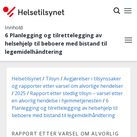
Vis søkef
Nav
Luk
Innhold
6 Planlegging og tilrettelegging av
helsehjelp til beboere med bistand til
Me
legemidelhåndtering
Du er her:
Helsetilsynet
Tilsyn
Avgjørelser i tilsynssaker
og rapporter etter varsel om alvorlige hendelser
2025
Rapport etter stedlig tilsyn – varsel etter
en alvorlig hendelse i hjemmetjenesten
6
Planlegging og tilrettelegging av helsehjelp til
beboere med bistand til legemidelhåndtering
RAPPORT ETTER VARSEL OM ALVORLIG