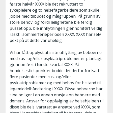
første halvår XXXX ble det rekruttert to
sykepleiere og to helsefagarbeidere som skulle
jobbe med tilbudet og målgruppen. På grunn av
store behov, og fordi leilighetene ble ferdig
pusset opp, ble innflytningen gjennomført veldig
raskt i sommerferieperioden XXXX. XXXX har selv
pekt på at dette var uheldig.
Vi har fått opplyst at siste utflytting av beboerne
med rus- og/eller psykiatriproblemer er planlagt
gjennomført i første kvartal XXXX. På
hendelsestidspunktet bodde det derfor fortsatt
flere pasienter med rus- og/eller
psykiatriproblemer og med behov for bistand til
legemiddelhåndtering i XXXX. Disse beboerne har
sine boliger i en annen etasje enn beboere med
demens. Ansvar for oppfølging av helsehjelpen til
disse ble dels ivaretatt av ansatte ved XXXX, som