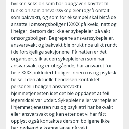
hvilken seksjon som har oppgaven knyttet til
funksjon som ansvarssykepleier (også omtalt
som bakvakt), og som for eksempel skal bistå de
ansatte i omsorgsboliger i XXXX på kveld, natt og
i helger, dersom det ikke er sykepleier på vakt i
omsorgsboligen. Begrepene ansvarssykepleier,
ansvarsvakt og bakvakt ble brukt noe ulikt rundt
i de forskjellige seksjonene. På natten er det
organisert slik at den sykepleieren som har
ansvarsvakt og er utegående, har ansvaret for
hele XXXX, inkludert boliger innen rus og psykisk
helse. I den aktuelle hendelsen kontaktet
personell i boligen ansvarsvakt i
hjemmetjenesten idet det ble oppdaget at feil
legemiddel var utdelt. Sykepleier eller vernepleier
i hjemmetjenesten rus og psykiatri har bakvakt
eller ansvarsvakt og kan etter det vi har fått
opplyst også kontaktes dersom boligene ikke
har nødvendig kompetanse på vakt.