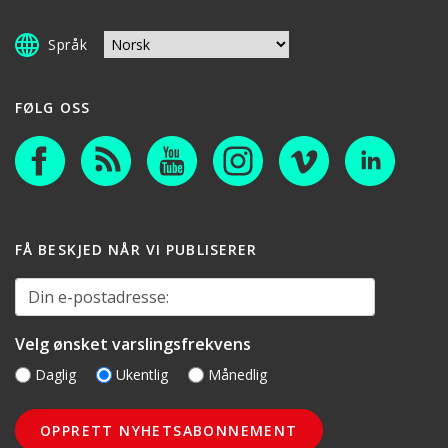
Språk
FØLG OSS
FÅ BESKJED NÅR VI PUBLISERER
Din e-postadresse:
Velg ønsket varslingsfrekvens
Daglig
Ukentlig
Månedlig