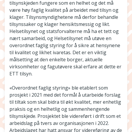
tilsynskjeden fungere som en helhet og det må
være høy faglig kvalitet på arbeidet med tilsyn og
klager. Tilsynsmyndighetene må derfor behandle
tilsynssaker og klager hensiktsmessig og likt.
Helsetilsynet og statsforvalterne må ha et tett og
nært samarbeid, og Helsetilsynet må utøve en
overordnet faglig styring for å sikre at hensynene
til kvalitet og likhet ivaretas. Det er en viktig
målsetting at den enkelte borger, aktuelle
virksomheter og fagutøvere skal erfare at dette er
ETT tilsyn.
«Overordnet faglig styring» ble etablert som
prosjekt i 2021 med det formål å utarbeide forslag
til tiltak som skal bidra til økt kvalitet, mer enhetlig
praksis og en helhetlig og sammenhengende
tilsynskjede. Prosjektet ble videreført i drift som et
arbeidslag på tvers av organisasjonen i 2022.
Arbeidslaget har hatt ansvar for videreføring av de