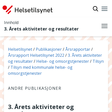
Vis søkef
Nav
Luk
Innhold
3. Årets aktiviteter og resultater
Me
Du er her:
Helsetilsynet
Publikasjoner
Årsrapportar
Årsrapport Helsetilsynet 2022
3. Årets aktiviteter
og resultater
Helse- og omsorgstjenester
Tilsyn
Tilsyn med kommunale helse- og
omsorgstjenester
ANDRE PUBLIKASJONER
3. Årets aktiviteter og