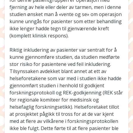
for denne pasientgruppen er operasjon med
fjerning av hele eller deler av tarmen, men i denne
studien ønsket man å «vente og se» om operasjon
kunne unngås for pasienter som etter behandling
ikke lenger hadde tegn til gjenværende kreft
(komplett klinisk respons).
Riktig inkludering av pasienter var sentralt for å
kunne gjennomføre studien, da studien medførte
stor risiko for pasientene ved feil inkludering.
Tilsynssaken avdekket blant annet at ett av
helseforetakene som var med i studien ikke hadde
gjennomført studien i henhold til godkjent
forskningsprotokoll og REK-godkjenning (REK står
for regionale komiteer for medisinsk og
helsefaglig forskningsetikk). Helseforetaket tillot
at prosjektet pågikk til tross for at de var kjent
med at flere av vilkårene i forskningsprotokollen
ikke ble fulgt. Dette førte til at flere pasienter ble